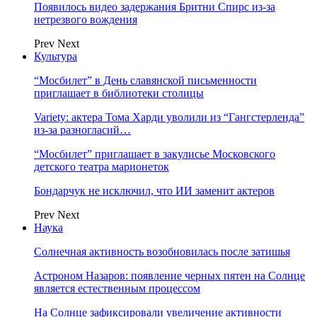
Появилось видео задержания Бритни Спирс из-за
нетрезвого вождения
Prev
Next
Культура
“Мосбилет” в День славянской письменности
приглашает в библиотеки столицы
Variety: актера Тома Харди уволили из “Гангстерленда”
из-за разногласий…
“Мосбилет” приглашает в закулисье Московского
детского театра марионеток
Бондарчук не исключил, что ИИ заменит актеров
Prev
Next
Наука
Солнечная активность возобновилась после затишья
Астроном Назаров: появление черных пятен на Солнце
является естественным процессом
На Солнце зафиксировали увеличение активности