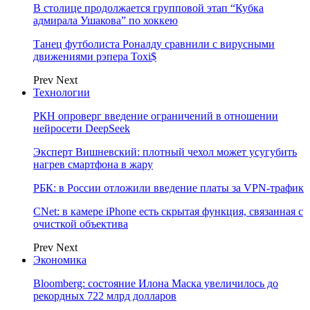
В столице продолжается групповой этап “Кубка
адмирала Ушакова” по хоккею
Танец футболиста Роналду сравнили с вирусными
движениями рэпера Toxi$
Prev
Next
Технологии
РКН опроверг введение ограничений в отношении
нейросети DeepSeek
Эксперт Вишневский: плотный чехол может усугубить
нагрев смартфона в жару
РБК: в России отложили введение платы за VPN-трафик
CNet: в камере iPhone есть скрытая функция, связанная с
очисткой объектива
Prev
Next
Экономика
Bloomberg: состояние Илона Маска увеличилось до
рекордных 722 млрд долларов