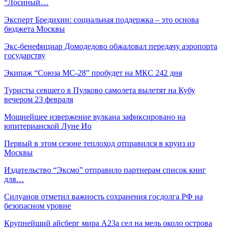
“Лосиный…
Эксперт Бредихин: социальная поддержка – это основа
бюджета Москвы
Экс-бенефициар Домодедово обжаловал передачу аэропорта
государству
Экипаж “Союза МС-28” пробудет на МКС 242 дня
Туристы севшего в Пулково самолета вылетят на Кубу
вечером 23 февраля
Мощнейшее извержение вулкана зафиксировано на
юпитерианской Луне Ио
Первый в этом сезоне теплоход отправился в круиз из
Москвы
Издательство “Эксмо” отправило партнерам список книг
для…
Силуанов отметил важность сохранения госдолга РФ на
безопасном уровне
Крупнейший айсберг мира А23а сел на мель около острова