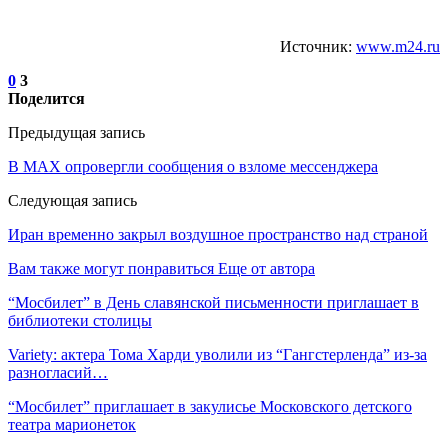
Источник:
www.m24.ru
0
3
Поделится
Предыдущая запись
В MAX опровергли сообщения о взломе мессенджера
Следующая запись
Иран временно закрыл воздушное пространство над страной
Вам также могут понравиться
Еще от автора
“Мосбилет” в День славянской письменности приглашает в
библиотеки столицы
Variety: актера Тома Харди уволили из “Гангстерленда” из-за
разногласий…
“Мосбилет” приглашает в закулисье Московского детского
театра марионеток