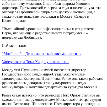
собственному желанию. Она поблагодарила бывшего
директора Третьяковской галереи за труд и подчеркнула, что
благодаря Проничевой открылись десятки экспозиций, а
также новые знаковые площадки в Москве, Самаре и
Калининграде.
“Высочайший уровень профессионализма и открытости.
Верю, что мы еще с радостью вместе потрудимся!” –
подчеркнула Любимова.
Сейчас читают:
“Мосбилет” в День славянской письменности…
Variety: актера Тома Харди уволили из…
Между тем Пушкинский музей возглавит директор
Государственного Владимиро-Суздальского музея-
заповедника Екатерина Проничева. Ранее она также работала
руководителем департамента культурного наследия
Минкультуры и замглавы департамента культуры Москвы.
Ранее стало известно, что режиссер Петр Орлов стал новым
художественным руководителем Московского театра-студии
имени Всеволода Шиловского. Пост директора учреждения