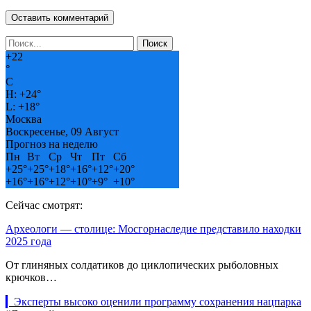
+
22
°
C
H:
+
24°
L:
+
18°
Москва
Воскресенье, 09 Август
Прогноз на неделю
Пн
Вт
Ср
Чт
Пт
Сб
+
25°
+
25°
+
18°
+
16°
+
12°
+
20°
+
16°
+
16°
+
12°
+
10°
+
9°
+
10°
Сейчас смотрят:
Археологи — столице: Мосгорнаследие представило находки
2025 года
От глиняных солдатиков до циклопических рыболовных
крючков…
▎Эксперты высоко оценили программу сохранения нацпарка