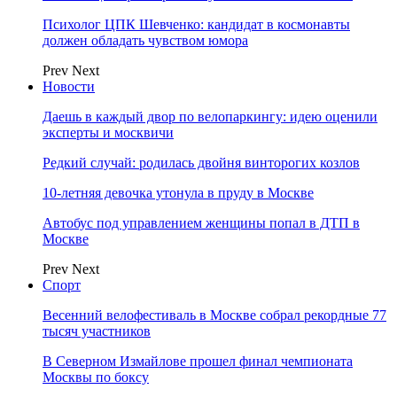
Психолог ЦПК Шевченко: кандидат в космонавты
должен обладать чувством юмора
Prev
Next
Новости
Даешь в каждый двор по велопаркингу: идею оценили
эксперты и москвичи
Редкий случай: родилась двойня винторогих козлов
10-летняя девочка утонула в пруду в Москве
Автобус под управлением женщины попал в ДТП в
Москве
Prev
Next
Спорт
Весенний велофестиваль в Москве собрал рекордные 77
тысяч участников
В Северном Измайлове прошел финал чемпионата
Москвы по боксу