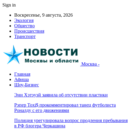
Sign in
Воскресенье, 9 августа, 2026
Экология
Общество
Происшествия
Транспорт
Москва -
Главная
Афиша
Шоу-Бизнес
Энн Хэтэуэй заявила об отсутствии пластики
Рэпер Toxi$ прокомментировал танец футболиста
Роналду с его движениями
Полиция урегулировала вопрос продления пребывания
в РФ блогера Черкашина