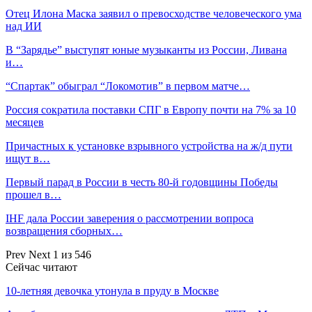
Отец Илона Маска заявил о превосходстве человеческого ума
над ИИ
В “Зарядье” выступят юные музыканты из России, Ливана
и…
“Спартак” обыграл “Локомотив” в первом матче…
Россия сократила поставки СПГ в Европу почти на 7% за 10
месяцев
Причастных к установке взрывного устройства на ж/д пути
ищут в…
Первый парад в России в честь 80-й годовщины Победы
прошел в…
IHF дала России заверения о рассмотрении вопроса
возвращения сборных…
Prev
Next
1 из 546
Сейчас читают
10-летняя девочка утонула в пруду в Москве