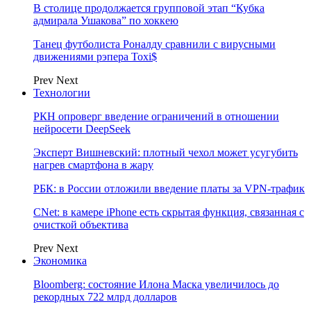
В столице продолжается групповой этап “Кубка
адмирала Ушакова” по хоккею
Танец футболиста Роналду сравнили с вирусными
движениями рэпера Toxi$
Prev
Next
Технологии
РКН опроверг введение ограничений в отношении
нейросети DeepSeek
Эксперт Вишневский: плотный чехол может усугубить
нагрев смартфона в жару
РБК: в России отложили введение платы за VPN-трафик
CNet: в камере iPhone есть скрытая функция, связанная с
очисткой объектива
Prev
Next
Экономика
Bloomberg: состояние Илона Маска увеличилось до
рекордных 722 млрд долларов