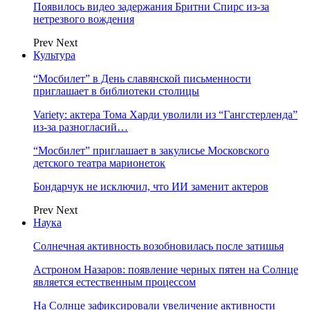
Появилось видео задержания Бритни Спирс из-за
нетрезвого вождения
Prev
Next
Культура
“Мосбилет” в День славянской письменности
приглашает в библиотеки столицы
Variety: актера Тома Харди уволили из “Гангстерленда”
из-за разногласий…
“Мосбилет” приглашает в закулисье Московского
детского театра марионеток
Бондарчук не исключил, что ИИ заменит актеров
Prev
Next
Наука
Солнечная активность возобновилась после затишья
Астроном Назаров: появление черных пятен на Солнце
является естественным процессом
На Солнце зафиксировали увеличение активности