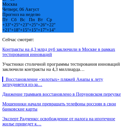
Москва
Четверг, 06 Август
Прогноз на неделю
Пт
Сб
Вс
Пн
Вт
Ср
+
33°
+
25°
+
23°
+
25°
+
26°
+
22°
+
21°
+
18°
+
15°
+
15°
+
17°
+
14°
Сейчас смотрят:
Контракты на 4,3 млрд руб заключили в Москве в рамках
тестирования инноваций
Участники столичной программы тестирования инноваций
заключили контракты на 4,3 миллиарда…
▎Восстановление «золотых» пляжей Анапы к лету
затрудняется из-за…
Движение трамваев восстановлено в Перуновском переулке
Мошенники начали превращать телефоны россиян в свои
банковские карты
Эксперт Радченко: освобождение от налога на ипотечное
жилье приведет к…