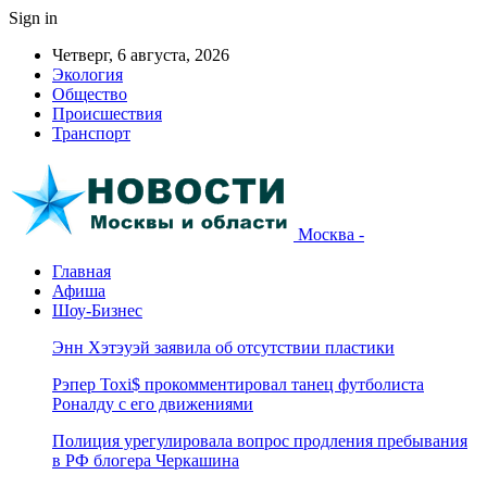
Sign in
Четверг, 6 августа, 2026
Экология
Общество
Происшествия
Транспорт
Москва -
Главная
Афиша
Шоу-Бизнес
Энн Хэтэуэй заявила об отсутствии пластики
Рэпер Toxi$ прокомментировал танец футболиста
Роналду с его движениями
Полиция урегулировала вопрос продления пребывания
в РФ блогера Черкашина