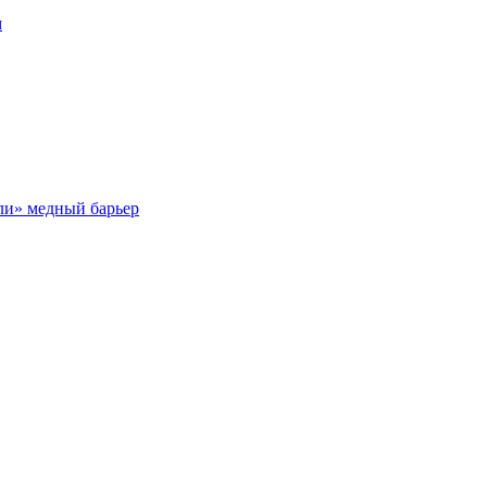
м
ли» медный барьер