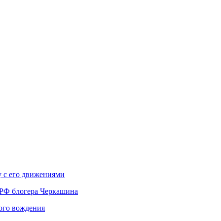
у с его движениями
 РФ блогера Черкашина
вого вождения