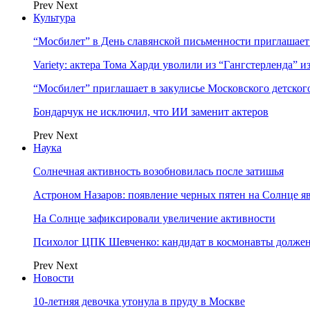
Prev
Next
Культура
“Мосбилет” в День славянской письменности приглашает
Variety: актера Тома Харди уволили из “Гангстерленда” и
“Мосбилет” приглашает в закулисье Московского детског
Бондарчук не исключил, что ИИ заменит актеров
Prev
Next
Наука
Солнечная активность возобновилась после затишья
Астроном Назаров: появление черных пятен на Солнце я
На Солнце зафиксировали увеличение активности
Психолог ЦПК Шевченко: кандидат в космонавты должен
Prev
Next
Новости
10-летняя девочка утонула в пруду в Москве