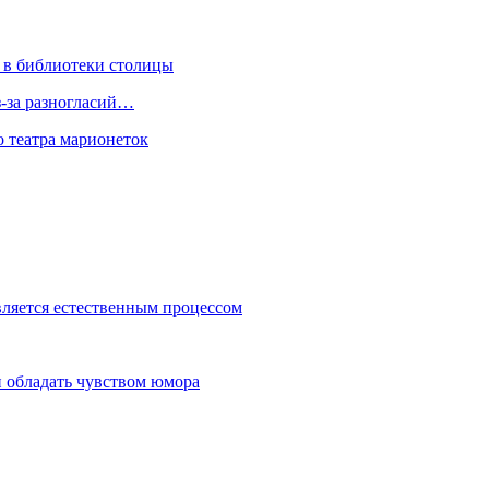
 в библиотеки столицы
з-за разногласий…
о театра марионеток
вляется естественным процессом
 обладать чувством юмора