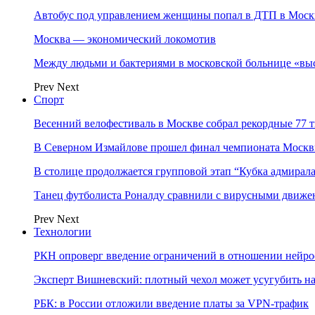
Автобус под управлением женщины попал в ДТП в Моск
Москва — экономический локомотив
Между людьми и бактериями в московской больнице «вы
Prev
Next
Спорт
Весенний велофестиваль в Москве собрал рекордные 77 
В Северном Измайлове прошел финал чемпионата Москв
В столице продолжается групповой этап “Кубка адмирал
Танец футболиста Роналду сравнили с вирусными движе
Prev
Next
Технологии
РКН опроверг введение ограничений в отношении нейро
Эксперт Вишневский: плотный чехол может усугубить на
РБК: в России отложили введение платы за VPN-трафик