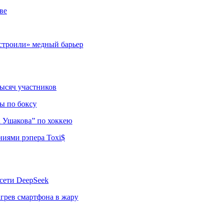
ве
строили» медный барьер
тысяч участников
ы по боксу
а Ушакова” по хоккею
ниями рэпера Toxi$
сети DeepSeek
грев смартфона в жару