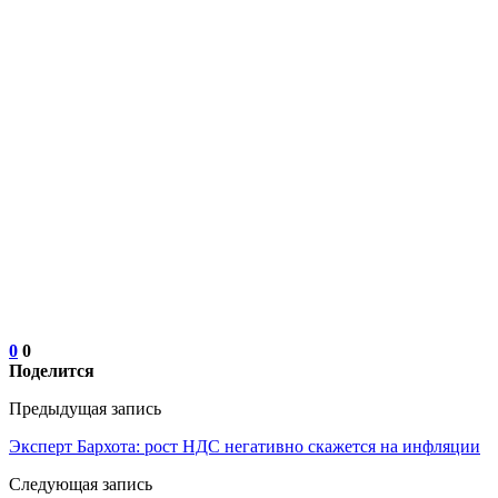
0
0
Поделится
Предыдущая запись
Эксперт Бархота: рост НДС негативно скажется на инфляции
Следующая запись