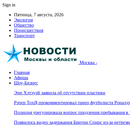
Sign in
Пятница, 7 августа, 2026
Экология
Общество
Происшествия
Транспорт
Москва -
Главная
Афиша
Шоу-Бизнес
Энн Хэтэуэй заявила об отсутствии пластики
Рэпер Toxi$ прокомментировал танец футболиста Роналд
Полиция урегулировала вопрос продления пребывания в
Появилось видео задержания Бритни Спирс из-за нетрез