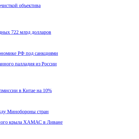
 очисткой объектива
дных 722 млрд долларов
кономике РФ под санкциями
нного палладия из России
пмиссии в Китае на 10%
ежду Минобороны стран
нного крыла ХАМАС в Ливане