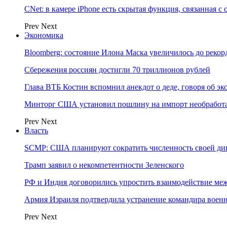
CNet: в камере iPhone есть скрытая функция, связанная с
Prev
Next
Экономика
Bloomberg: состояние Илона Маска увеличилось до рекор
Сбережения россиян достигли 70 триллионов рублей
Глава ВТБ Костин вспомнил анекдот о деде, говоря об э
Минторг США установил пошлину на импорт необработа
Prev
Next
Власть
SCMP: США планируют сократить численность своей ди
Трамп заявил о некомпетентности Зеленского
РФ и Индия договорились упростить взаимодействие м
Армия Израиля подтвердила устранение командира вое
Prev
Next