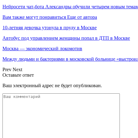
Нейросети чат-бота Александры обучили четырем новым тема
Вам также могут понравиться
Еще от автора
10-летняя девочка утонула в пруду в Москве
Автобус под управлением женщины попал в ДТП в Москве
Москва — экономический локомотив
Между людьми и бактериями в московской больнице «выстрои
Prev
Next
Оставьте ответ
Ваш электронный адрес не будет опубликован.