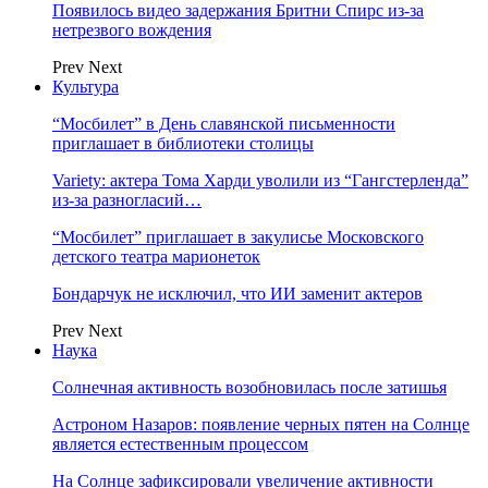
Появилось видео задержания Бритни Спирс из-за
нетрезвого вождения
Prev
Next
Культура
“Мосбилет” в День славянской письменности
приглашает в библиотеки столицы
Variety: актера Тома Харди уволили из “Гангстерленда”
из-за разногласий…
“Мосбилет” приглашает в закулисье Московского
детского театра марионеток
Бондарчук не исключил, что ИИ заменит актеров
Prev
Next
Наука
Солнечная активность возобновилась после затишья
Астроном Назаров: появление черных пятен на Солнце
является естественным процессом
На Солнце зафиксировали увеличение активности