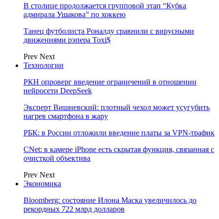
В столице продолжается групповой этап “Кубка
адмирала Ушакова” по хоккею
Танец футболиста Роналду сравнили с вирусными
движениями рэпера Toxi$
Prev
Next
Технологии
РКН опроверг введение ограничений в отношении
нейросети DeepSeek
Эксперт Вишневский: плотный чехол может усугубить
нагрев смартфона в жару
РБК: в России отложили введение платы за VPN-трафик
CNet: в камере iPhone есть скрытая функция, связанная с
очисткой объектива
Prev
Next
Экономика
Bloomberg: состояние Илона Маска увеличилось до
рекордных 722 млрд долларов