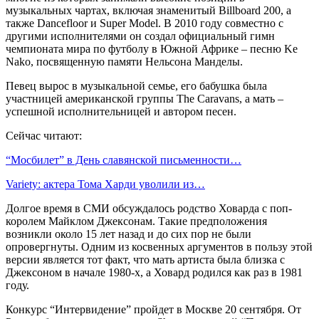
музыкальных чартах, включая знаменитый Billboard 200, а
также Dancefloor и Super Model. В 2010 году совместно с
другими исполнителями он создал официальный гимн
чемпионата мира по футболу в Южной Африке – песню Ke
Nako, посвященную памяти Нельсона Манделы.
Певец вырос в музыкальной семье, его бабушка была
участницей американской группы The Caravans, а мать –
успешной исполнительницей и автором песен.
Сейчас читают:
“Мосбилет” в День славянской письменности…
Variety: актера Тома Харди уволили из…
Долгое время в СМИ обсуждалось родство Ховарда с поп-
королем Майклом Джексонам. Такие предположения
возникли около 15 лет назад и до сих пор не были
опровергнуты. Одним из косвенных аргументов в пользу этой
версии является тот факт, что мать артиста была близка с
Джексоном в начале 1980-х, а Ховард родился как раз в 1981
году.
Конкурс “Интервидение” пройдет в Москве 20 сентября. От