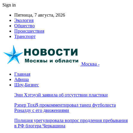
Sign in
Пятница, 7 августа, 2026
Экология
Общество
Происшествия
Транспорт
Москва -
Главная
Афиша
Шоу-Бизнес
Энн Хэтэуэй заявила об отсутствии пластики
Рэпер Toxi$ прокомментировал танец футболиста
Роналду с его движениями
Полиция урегулировала вопрос продления пребывания
в РФ блогера Черкашина