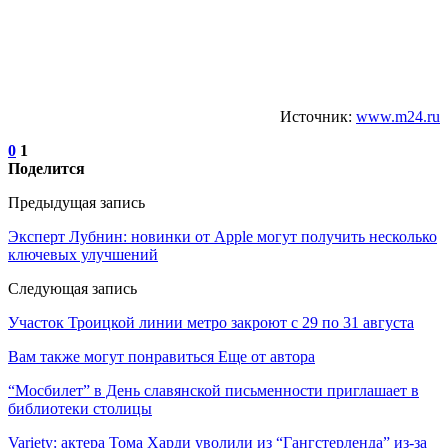
Источник:
www.m24.ru
0
1
Поделится
Предыдущая запись
Эксперт Лубнин: новинки от Apple могут получить несколько
ключевых улучшений
Следующая запись
Участок Троицкой линии метро закроют с 29 по 31 августа
Вам также могут понравиться
Еще от автора
“Мосбилет” в День славянской письменности приглашает в
библиотеки столицы
Variety: актера Тома Харди уволили из “Гангстерленда” из-за