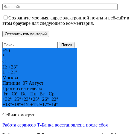
Сохраните мое имя, адрес электронной почты и веб-сайт в
этом браузере для следующего комментария.
+
29
°
C
H:
+
33°
L:
+
21°
Москва
Пятница, 07 Август
Прогноз на неделю
Чт
Сб
Вс
Пн
Вт
Ср
+
32°
+
25°
+
23°
+
25°
+
26°
+
22°
+
18°
+
18°
+
15°
+
15°
+
17°
+
14°
Сейчас смотрят:
Работа сервисов Т-Банка восстановлена после сбоя