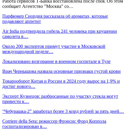
Работа сервисов Т-Банка восстановлена после сбоя. Об этом
сообщает Агентство "Москва" со…
Парфюмер Сиордия рассказала об ароматах, которые
подавляют аппетит
Air India подтвердила гибель 241 человека при крушении
самолета в…
Около 200 экспертов примут участие в Московской
международной неделе…
Локализовано возгорание в военном госпитале в Туле
Врач Чернышова назвала основные признаки густой крови
Товарооборот Китая и России в 2024 году вырос на 1,9% и
достиг нового…
Эксперт Кузнецов: разбросанные по участку стекла могут
привести к…
“Чебурашка-2” заработал более 3 млрд рублей за пять дней…
Corriere della Sera: режиссер Фрэнсис Форд Коппола
госпитализирован в…