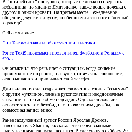
В “антирейтинг” поступков, которые не должна совершать
избранница, по мнению Дмитриенко, также вошла ночевка с
другом в одной кровати. На третьем месте – ежедневное
общение девушки с другом, особенно если это носит “личный
характер”.
Сейчас читают:
Энн Хэтэуэй заявила об отсутствии пластики
Рэпер Toxi$ прокомментировал танец футболиста Роналду с
его…
Он объяснил, что речь идет о ситуациях, когда общение
происходит не по работе, а девушка, отвечая на сообщение,
отворачивается и прикрывает свой телефон.
Дмитриенко также раздражают совместные ужины “семьями”
с другим мужчиной, тайные рукопожатия и неоднозначные
ситуации, например обмен одеждой. Однако он лояльно
относится к таким безобидным проявлениям дружбы, как
совместная запись видео.
Ранее заслуженный артист России Ярослав Дронов,
известный как Shaman, рассказал, что перед важными
выступлениями три раза крестится. В следующую субботу, 20