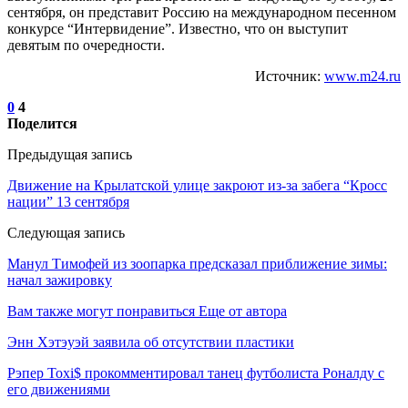
сентября, он представит Россию на международном песенном
конкурсе “Интервидение”. Известно, что он выступит
девятым по очередности.
Источник:
www.m24.ru
0
4
Поделится
Предыдущая запись
Движение на Крылатской улице закроют из-за забега “Кросс
нации” 13 сентября
Следующая запись
Манул Тимофей из зоопарка предсказал приближение зимы:
начал зажировку
Вам также могут понравиться
Еще от автора
Энн Хэтэуэй заявила об отсутствии пластики
Рэпер Toxi$ прокомментировал танец футболиста Роналду с
его движениями