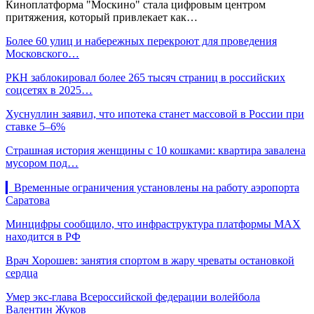
Киноплатформа "Москино" стала цифровым центром
притяжения, который привлекает как…
Более 60 улиц и набережных перекроют для проведения
Московского…
РКН заблокировал более 265 тысяч страниц в российских
соцсетях в 2025…
Хуснуллин заявил, что ипотека станет массовой в России при
ставке 5–6%
Страшная история женщины с 10 кошками: квартира завалена
мусором под…
▎Временные ограничения установлены на работу аэропорта
Саратова
Минцифры сообщило, что инфраструктура платформы MAX
находится в РФ
Врач Хорошев: занятия спортом в жару чреваты остановкой
сердца
Умер экс-глава Всероссийской федерации волейбола
Валентин Жуков