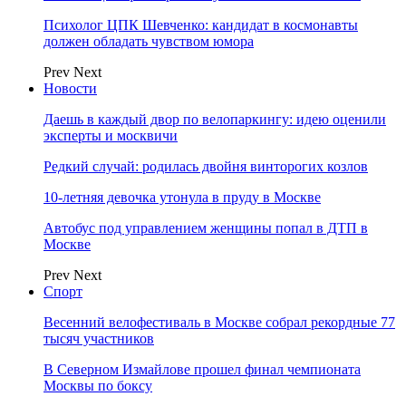
Психолог ЦПК Шевченко: кандидат в космонавты
должен обладать чувством юмора
Prev
Next
Новости
Даешь в каждый двор по велопаркингу: идею оценили
эксперты и москвичи
Редкий случай: родилась двойня винторогих козлов
10-летняя девочка утонула в пруду в Москве
Автобус под управлением женщины попал в ДТП в
Москве
Prev
Next
Спорт
Весенний велофестиваль в Москве собрал рекордные 77
тысяч участников
В Северном Измайлове прошел финал чемпионата
Москвы по боксу