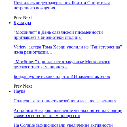
Появилось видео задержания Бритни Спирс из-за
нетрезвого вождения
Prev
Next
Культура
“Мосбилет” в День славянской письменности
приглашает в библиотеки столицы
Variety: актера Тома Харди уволили из “Гангстерленда”
из-за разногласий…
“Мосбилет” приглашает в закулисье Московского
детского театра марионеток
Бондарчук не исключил, что ИИ заменит актеров
Prev
Next
Наука
Солнечная активность возобновилась после затишья
Астроном Назаров: появление черных пятен на Солнце
является естественным процессом
На Солнце зафиксировали увеличение активности