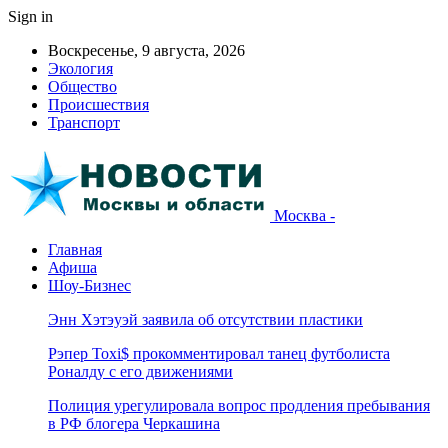
Sign in
Воскресенье, 9 августа, 2026
Экология
Общество
Происшествия
Транспорт
Москва -
Главная
Афиша
Шоу-Бизнес
Энн Хэтэуэй заявила об отсутствии пластики
Рэпер Toxi$ прокомментировал танец футболиста
Роналду с его движениями
Полиция урегулировала вопрос продления пребывания
в РФ блогера Черкашина