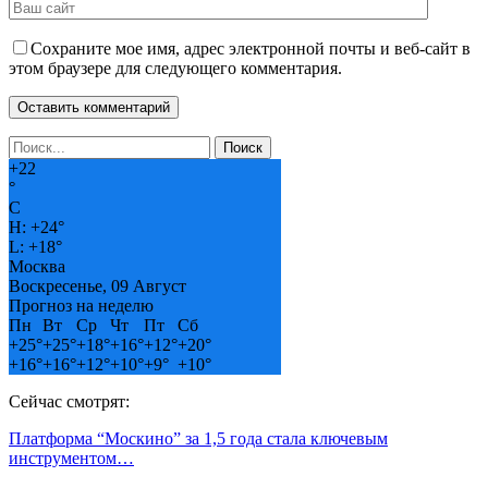
Сохраните мое имя, адрес электронной почты и веб-сайт в
этом браузере для следующего комментария.
+
22
°
C
H:
+
24°
L:
+
18°
Москва
Воскресенье, 09 Август
Прогноз на неделю
Пн
Вт
Ср
Чт
Пт
Сб
+
25°
+
25°
+
18°
+
16°
+
12°
+
20°
+
16°
+
16°
+
12°
+
10°
+
9°
+
10°
Сейчас смотрят:
Платформа “Москино” за 1,5 года стала ключевым
инструментом…