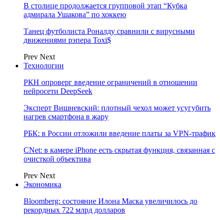
В столице продолжается групповой этап “Кубка
адмирала Ушакова” по хоккею
Танец футболиста Роналду сравнили с вирусными
движениями рэпера Toxi$
Prev
Next
Технологии
РКН опроверг введение ограничений в отношении
нейросети DeepSeek
Эксперт Вишневский: плотный чехол может усугубить
нагрев смартфона в жару
РБК: в России отложили введение платы за VPN-трафик
CNet: в камере iPhone есть скрытая функция, связанная с
очисткой объектива
Prev
Next
Экономика
Bloomberg: состояние Илона Маска увеличилось до
рекордных 722 млрд долларов