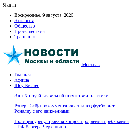
Sign in
Воскресенье, 9 августа, 2026
Экология
Общество
Происшествия
Транспорт
Москва -
Главная
Афиша
Шоу-Бизнес
Энн Хэтэуэй заявила об отсутствии пластики
Рэпер Toxi$ прокомментировал танец футболиста
Роналду с его движениями
Полиция урегулировала вопрос продления пребывания
в РФ блогера Черкашина