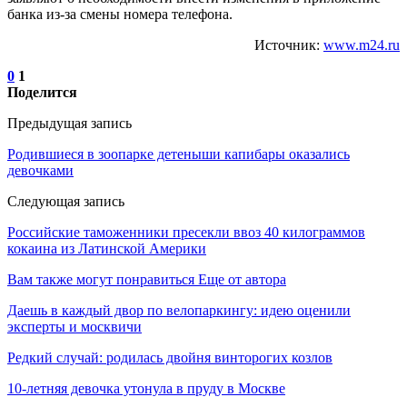
банка из-за смены номера телефона.
Источник:
www.m24.ru
0
1
Поделится
Предыдущая запись
Родившиеся в зоопарке детеныши капибары оказались
девочками
Следующая запись
Российские таможенники пресекли ввоз 40 килограммов
кокаина из Латинской Америки
Вам также могут понравиться
Еще от автора
Даешь в каждый двор по велопаркингу: идею оценили
эксперты и москвичи
Редкий случай: родилась двойня винторогих козлов
10-летняя девочка утонула в пруду в Москве