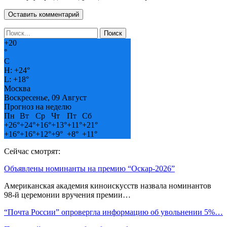
+
20
°
C
H:
+
24°
L:
+
18°
Москва
Воскресенье, 09 Август
Прогноз на неделю
Пн
Вт
Ср
Чт
Пт
Сб
+
26°
+
24°
+
16°
+
13°
+
11°
+
21°
+
16°
+
16°
+
12°
+
9°
+
8°
+
11°
Сейчас смотрят:
Объявлены номинанты на премию “Оскар-2026”
Американская академия киноискусств назвала номинантов
98-й церемонии вручения премии…
“Почта России” опровергла информацию об увольнении 5%…