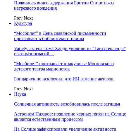
Появилось видео задержания Бритни Спирс из-за
нетрезвого вождения
Prev
Next
Культура
“Мосбилет” в День славянской письменности
приглашает в библиотеки столицы
Variety: актера Тома Харди уволили из “Гангстерленда”
из-за разногласий…
“Мосбилет” приглашает в закулисье Московского
детского театра марионеток
Бондарчук не исключил, что ИИ заменит актеров
Prev
Next
Наука
Солнечная активность возобновилась после затишья
Астроном Назаров: появление черных пятен на Солнце
является естественным процессом
На Солнце зафиксировали увеличение активности