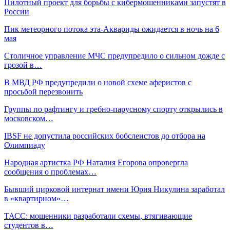
Пилотный проект для борьбы с кибермошенниками запустят в
России
Пик метеорного потока эта-Аквариды ожидается в ночь на 6
мая
Столичное управление МЧС предупредило о сильном дожде с
грозой в…
В МВД РФ предупредили о новой схеме аферистов с
просьбой перезвонить
Группы по рафтингу и гребно-парусному спорту открылись в
московском…
IBSF не допустила российских бобслеистов до отбора на
Олимпиаду
Народная артистка РФ Наталия Егорова опровергла
сообщения о проблемах…
Бывший цирковой интернат имени Юрия Никулина заработал
в «квартирном»…
ТАСС: мошенники разработали схемы, втягивающие
студентов в…