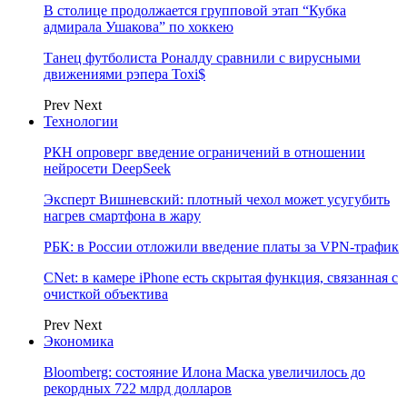
В столице продолжается групповой этап “Кубка
адмирала Ушакова” по хоккею
Танец футболиста Роналду сравнили с вирусными
движениями рэпера Toxi$
Prev
Next
Технологии
РКН опроверг введение ограничений в отношении
нейросети DeepSeek
Эксперт Вишневский: плотный чехол может усугубить
нагрев смартфона в жару
РБК: в России отложили введение платы за VPN-трафик
CNet: в камере iPhone есть скрытая функция, связанная с
очисткой объектива
Prev
Next
Экономика
Bloomberg: состояние Илона Маска увеличилось до
рекордных 722 млрд долларов