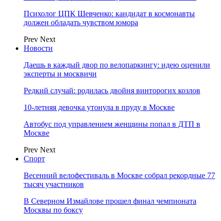
Психолог ЦПК Шевченко: кандидат в космонавты
должен обладать чувством юмора
Prev
Next
Новости
Даешь в каждый двор по велопаркингу: идею оценили
эксперты и москвичи
Редкий случай: родилась двойня винторогих козлов
10-летняя девочка утонула в пруду в Москве
Автобус под управлением женщины попал в ДТП в
Москве
Prev
Next
Спорт
Весенний велофестиваль в Москве собрал рекордные 77
тысяч участников
В Северном Измайлове прошел финал чемпионата
Москвы по боксу