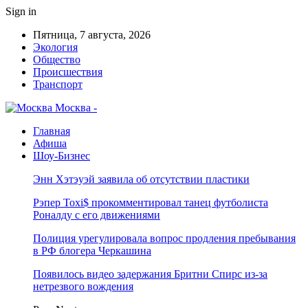
Sign in
Пятница, 7 августа, 2026
Экология
Общество
Происшествия
Транспорт
Москва -
Главная
Афиша
Шоу-Бизнес
Энн Хэтэуэй заявила об отсутствии пластики
Рэпер Toxi$ прокомментировал танец футболиста
Роналду с его движениями
Полиция урегулировала вопрос продления пребывания
в РФ блогера Черкашина
Появилось видео задержания Бритни Спирс из-за
нетрезвого вождения