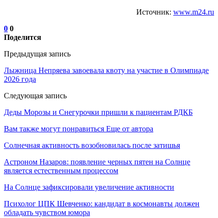
Источник:
www.m24.ru
0
0
Поделится
Предыдущая запись
Лыжница Непряева завоевала квоту на участие в Олимпиаде
2026 года
Следующая запись
Деды Морозы и Снегурочки пришли к пациентам РДКБ
Вам также могут понравиться
Еще от автора
Солнечная активность возобновилась после затишья
Астроном Назаров: появление черных пятен на Солнце
является естественным процессом
На Солнце зафиксировали увеличение активности
Психолог ЦПК Шевченко: кандидат в космонавты должен
обладать чувством юмора