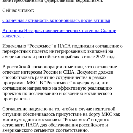
заинтересованными федеральными ведомствами.
Сейчас читают:
Солнечная активность возобновилась после затишья
Астроном Назаров: появление черных пятен на Солнце
является…
Изначально “Роскосмос” и НАСА подписали соглашение о
перекрестных полетах интегрированных экипажей на
американских и российских кораблях в июле 2022 года.
В российской госкорпорации отметили, что соглашение
отвечает интересам России и США. Документ должен
способствовать развитию сотрудничества в рамках
программы МКС. В “Роскосмосе” подчеркнули, что
соглашение направлено на эффективную реализацию
проектов по исследованию и освоению космического
пространства.
Соглашение нацелено на то, чтобы в случае нештатной
ситуации обеспечивалось присутствие на борту МКС как
минимум одного космонавта “Роскосмоса” и одного
астронавта НАСА для обслуживания российского и
американского сегментов соответственно.