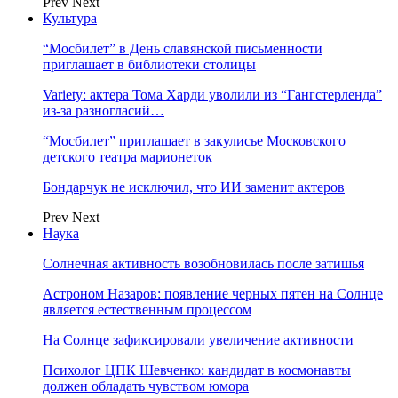
Prev
Next
Культура
“Мосбилет” в День славянской письменности
приглашает в библиотеки столицы
Variety: актера Тома Харди уволили из “Гангстерленда”
из-за разногласий…
“Мосбилет” приглашает в закулисье Московского
детского театра марионеток
Бондарчук не исключил, что ИИ заменит актеров
Prev
Next
Наука
Солнечная активность возобновилась после затишья
Астроном Назаров: появление черных пятен на Солнце
является естественным процессом
На Солнце зафиксировали увеличение активности
Психолог ЦПК Шевченко: кандидат в космонавты
должен обладать чувством юмора