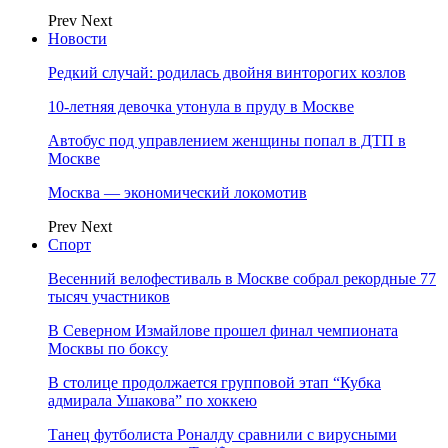
Prev
Next
Новости
Редкий случай: родилась двойня винторогих козлов
10-летняя девочка утонула в пруду в Москве
Автобус под управлением женщины попал в ДТП в
Москве
Москва — экономический локомотив
Prev
Next
Спорт
Весенний велофестиваль в Москве собрал рекордные 77
тысяч участников
В Северном Измайлове прошел финал чемпионата
Москвы по боксу
В столице продолжается групповой этап “Кубка
адмирала Ушакова” по хоккею
Танец футболиста Роналду сравнили с вирусными