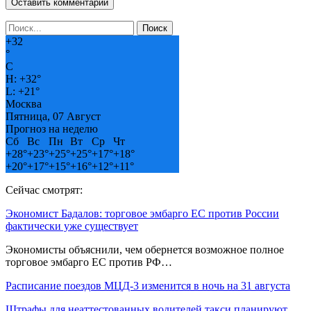
+
32
°
C
H:
+
32°
L:
+
21°
Москва
Пятница, 07 Август
Прогноз на неделю
Сб
Вс
Пн
Вт
Ср
Чт
+
28°
+
23°
+
25°
+
25°
+
17°
+
18°
+
20°
+
17°
+
15°
+
16°
+
12°
+
11°
Сейчас смотрят:
Экономист Бадалов: торговое эмбарго ЕС против России
фактически уже существует
Экономисты объяснили, чем обернется возможное полное
торговое эмбарго ЕС против РФ…
Расписание поездов МЦД-3 изменится в ночь на 31 августа
Штрафы для неаттестованных водителей такси планируют