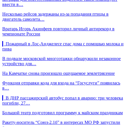
ввести в…
Несколько рейсов задержаны из-за попадания птицы в
двигатель самолета…
Вратарь Игорь Акинфеев повторил личный антирекорд в
чемпионате России
▎Пожарный в Лос-Анджелесе спас дома с помощью молока и
пива
В подвале московской многоэтажки обнаружили незаконное
устройство для…
На Камчатке снова произошло ощущаемое землетрясение
Функция отправки кода для входа на “Госуслуги” появилась
в…
▎В ДНР пассажирский автобус попал в аварию: три человека
погибли, 27…
Большой театр подготовил программу к майским праздникам
Ракету-носитель “Союз-2.1б” в интересах МО РФ запустили