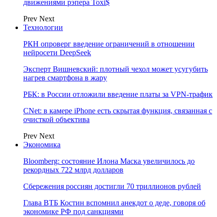
движениями рэпера Toxi$
Prev
Next
Технологии
РКН опроверг введение ограничений в отношении
нейросети DeepSeek
Эксперт Вишневский: плотный чехол может усугубить
нагрев смартфона в жару
РБК: в России отложили введение платы за VPN-трафик
CNet: в камере iPhone есть скрытая функция, связанная с
очисткой объектива
Prev
Next
Экономика
Bloomberg: состояние Илона Маска увеличилось до
рекордных 722 млрд долларов
Сбережения россиян достигли 70 триллионов рублей
Глава ВТБ Костин вспомнил анекдот о деде, говоря об
экономике РФ под санкциями