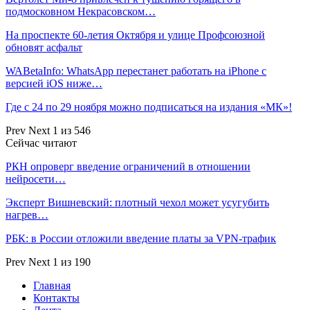
подмосковном Некрасовском…
На проспекте 60-летия Октября и улице Профсоюзной
обновят асфальт
WABetaInfo: WhatsApp перестанет работать на iPhone с
версией iOS ниже…
Где с 24 по 29 ноября можно подписаться на издания «МК»!
Prev
Next
1 из 546
Сейчас читают
РКН опроверг введение ограничений в отношении
нейросети…
Эксперт Вишневский: плотный чехол может усугубить
нагрев…
РБК: в России отложили введение платы за VPN-трафик
Prev
Next
1 из 190
Главная
Контакты