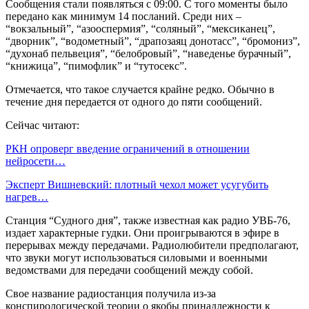
Сообщения стали появляться с 09:00. С того моменты было
передано как минимум 14 посланий. Среди них –
“вокзальный”, “азооспермия”, “соляный”, “мексиканец”,
“дворник”, “водометный”, “драпозаяц донотасс”, “бромониз”,
“духонаб пельвеция”, “белобровый”, “наведенье бурачный”,
“книжица”, “пимофлик” и “тутосекс”.
Отмечается, что такое случается крайне редко. Обычно в
течение дня передается от одного до пяти сообщений.
Сейчас читают:
РКН опроверг введение ограничений в отношении
нейросети…
Эксперт Вишневский: плотный чехол может усугубить
нагрев…
Станция “Судного дня”, также известная как радио УВБ-76,
издает характерные гудки. Они проигрываются в эфире в
перерывах между передачами. Радиолюбители предполагают,
что звуки могут использоваться силовыми и военными
ведомствами для передачи сообщений между собой.
Свое название радиостанция получила из-за
конспирологической теории о якобы принадлежности к