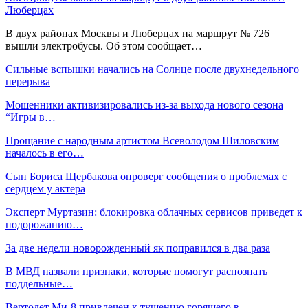
Люберцах
В двух районах Москвы и Люберцах на маршрут № 726
вышли электробусы. Об этом сообщает…
Сильные вспышки начались на Солнце после двухнедельного
перерыва
Мошенники активизировались из-за выхода нового сезона
“Игры в…
Прощание с народным артистом Всеволодом Шиловским
началось в его…
Сын Бориса Щербакова опроверг сообщения о проблемах с
сердцем у актера
Эксперт Муртазин: блокировка облачных сервисов приведет к
подорожанию…
За две недели новорожденный як поправился в два раза
В МВД назвали признаки, которые помогут распознать
поддельные…
Вертолет Ми-8 привлечен к тушению горящего в