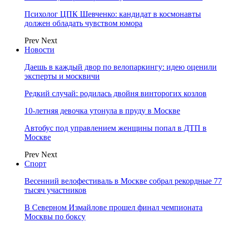
Психолог ЦПК Шевченко: кандидат в космонавты
должен обладать чувством юмора
Prev
Next
Новости
Даешь в каждый двор по велопаркингу: идею оценили
эксперты и москвичи
Редкий случай: родилась двойня винторогих козлов
10-летняя девочка утонула в пруду в Москве
Автобус под управлением женщины попал в ДТП в
Москве
Prev
Next
Спорт
Весенний велофестиваль в Москве собрал рекордные 77
тысяч участников
В Северном Измайлове прошел финал чемпионата
Москвы по боксу