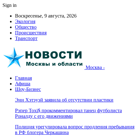
Sign in
Воскресенье, 9 августа, 2026
Экология
Общество
Происшествия
Транспорт
Москва -
Главная
Афиша
Шоу-Бизнес
Энн Хэтэуэй заявила об отсутствии пластики
Рэпер Toxi$ прокомментировал танец футболиста
Роналду с его движениями
Полиция урегулировала вопрос продления пребывания
в РФ блогера Черкашина