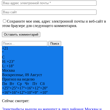
Сохраните мое имя, адрес электронной почты и веб-сайт в
этом браузере для следующего комментария.
+
21
°
C
H:
+
23°
L:
+
18°
Москва
Воскресенье, 09 Август
Прогноз на неделю
Пн
Вт
Ср
Чт
Пт
Сб
+
25°
+
25°
+
17°
+
16°
+
12°
+
20°
+
16°
+
16°
+
12°
+
10°
+
9°
+
10°
Сейчас смотрят:
Электробусы вышли на маршрут в двух районах Москвы и