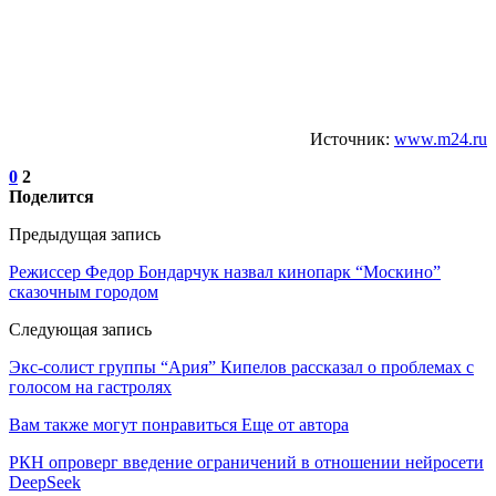
Источник:
www.m24.ru
0
2
Поделится
Предыдущая запись
Режиссер Федор Бондарчук назвал кинопарк “Москино”
сказочным городом
Следующая запись
Экс-солист группы “Ария” Кипелов рассказал о проблемах с
голосом на гастролях
Вам также могут понравиться
Еще от автора
РКН опроверг введение ограничений в отношении нейросети
DeepSeek