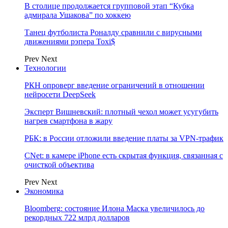
В столице продолжается групповой этап “Кубка
адмирала Ушакова” по хоккею
Танец футболиста Роналду сравнили с вирусными
движениями рэпера Toxi$
Prev
Next
Технологии
РКН опроверг введение ограничений в отношении
нейросети DeepSeek
Эксперт Вишневский: плотный чехол может усугубить
нагрев смартфона в жару
РБК: в России отложили введение платы за VPN-трафик
CNet: в камере iPhone есть скрытая функция, связанная с
очисткой объектива
Prev
Next
Экономика
Bloomberg: состояние Илона Маска увеличилось до
рекордных 722 млрд долларов