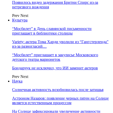
Появилось видео задержания Бритни Спирс из-за
нетрезвого вождения
Prev
Next
Культура
“Мосбилет” в День славянской письменности
приглашает в библиотеки столицы
Variety: актера Тома Харди уволили из “Гангстерленда”
из-за разногласий…
“Мосбилет” приглашает в закулисье Московского
детского театра марионеток
Бондарчук не исключил, что ИИ заменит актеров
Prev
Next
Наука
Солнечная активность возобновилась после затишья
Астроном Назаров: появление черных пятен на Солнце
является естественным процессом
На Солнце зафиксировали увеличение активности