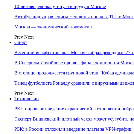
10-летняя девочка утонула в пруду в Москве
Автобус под управлением женщины попал в ДТП в Моск
Москва — экономический локомотив
Prev
Next
Спорт
Весенний велофестиваль в Москве собрал рекордные 77 
В Северном Измайлове прошел финал чемпионата Москв
В столице продолжается групповой этап “Кубка адмирал
Танец футболиста Роналду сравнили с вирусными движе
Prev
Next
Технологии
РКН опроверг введение ограничений в отношении нейро
Эксперт Вишневский: плотный чехол может усугубить на
РБК: в России отложили введение платы за VPN-трафик