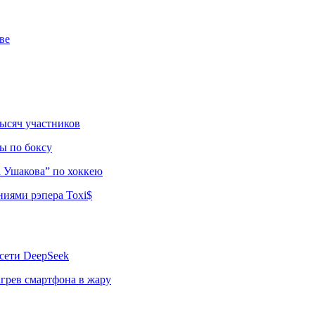
ве
тысяч участников
ы по боксу
а Ушакова” по хоккею
ниями рэпера Toxi$
сети DeepSeek
грев смартфона в жару