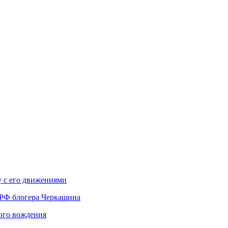
у с его движениями
 РФ блогера Черкашина
вого вождения