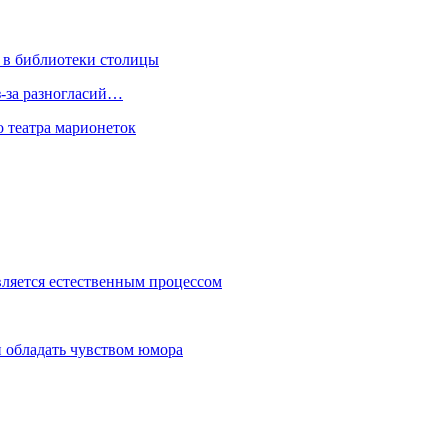
 в библиотеки столицы
з-за разногласий…
о театра марионеток
вляется естественным процессом
 обладать чувством юмора