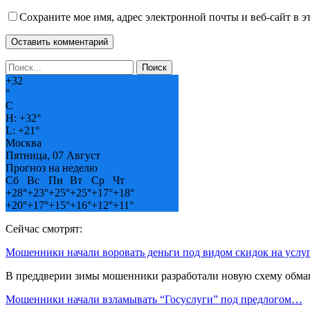
Сохраните мое имя, адрес электронной почты и веб-сайт в э
+
32
°
C
H:
+
32°
L:
+
21°
Москва
Пятница, 07 Август
Прогноз на неделю
Сб
Вс
Пн
Вт
Ср
Чт
+
28°
+
23°
+
25°
+
25°
+
17°
+
18°
+
20°
+
17°
+
15°
+
16°
+
12°
+
11°
Сейчас смотрят:
Мошенники начали воровать деньги под видом скидок на усл
В преддверии зимы мошенники разработали новую схему обман
Мошенники начали взламывать “Госуслуги” под предлогом…