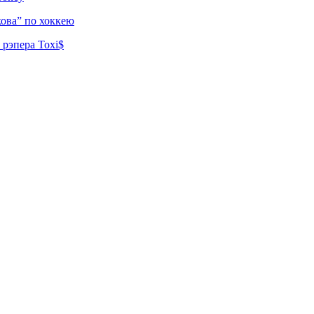
ова” по хоккею
рэпера Toxi$