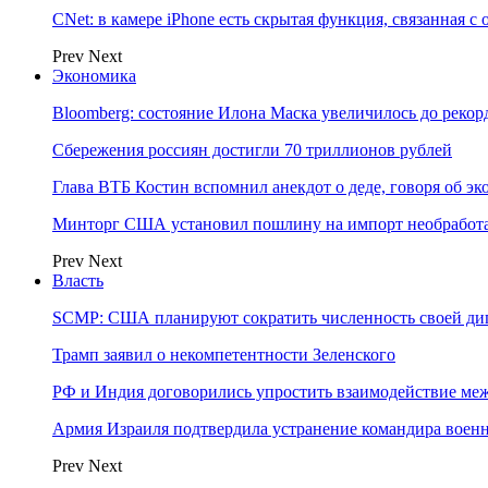
CNet: в камере iPhone есть скрытая функция, связанная с
Prev
Next
Экономика
Bloomberg: состояние Илона Маска увеличилось до рекор
Сбережения россиян достигли 70 триллионов рублей
Глава ВТБ Костин вспомнил анекдот о деде, говоря об э
Минторг США установил пошлину на импорт необработа
Prev
Next
Власть
SCMP: США планируют сократить численность своей ди
Трамп заявил о некомпетентности Зеленского
РФ и Индия договорились упростить взаимодействие м
Армия Израиля подтвердила устранение командира вое
Prev
Next