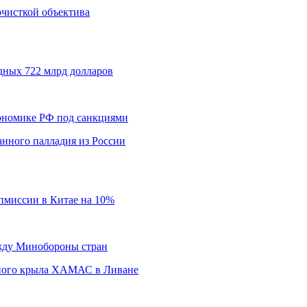
 очисткой объектива
дных 722 млрд долларов
кономике РФ под санкциями
нного палладия из России
пмиссии в Китае на 10%
ежду Минобороны стран
нного крыла ХАМАС в Ливане