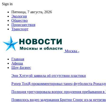
Sign in
Пятница, 7 августа, 2026
Экология
Общество
Происшествия
Транспорт
Москва -
Главная
Афиша
Шоу-Бизнес
Энн Хэтэуэй заявила об отсутствии пластики
Рэпер Toxi$ прокомментировал танец футболиста Роналд
Полиция урегулировала вопрос продления пребывания в
Появилось видео задержания Бритни Спирс из-за нетрез