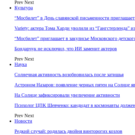
Prev
Next
Культура
“Мосбилет” в День славянской письменности приглашает
Variety: актера Тома Харди уволили из “Гангстерленда” и
“Мосбилет” приглашает в закулисье Московского детског
Бондарчук не исключил, что ИИ заменит актеров
Prev
Next
Наука
Солнечная активность возобновилась после затишья
Астроном Назаров: появление черных пятен на Солнце я
На Солнце зафиксировали увеличение активности
Психолог ЦПК Шевченко: кандидат в космонавты должен
Prev
Next
Новости
Редкий случай: родилась двойня винторогих козлов