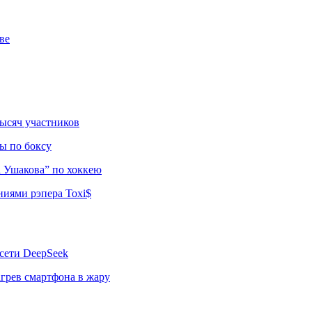
ве
тысяч участников
ы по боксу
а Ушакова” по хоккею
ниями рэпера Toxi$
сети DeepSeek
грев смартфона в жару