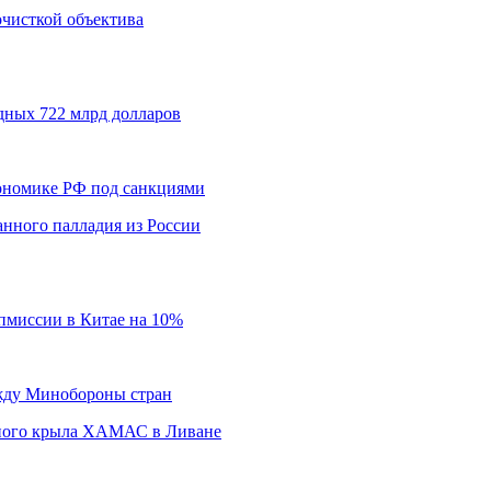
 очисткой объектива
дных 722 млрд долларов
кономике РФ под санкциями
нного палладия из России
пмиссии в Китае на 10%
ежду Минобороны стран
нного крыла ХАМАС в Ливане