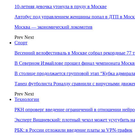
10-летняя девочка утонула в пруду в Москве
Автобус под управлением женщины попал в ДТП в Моск
Москва — экономический локомотив
Prev
Next
Спорт
Весенний велофестиваль в Москве собрал рекордные 77 
В Северном Измайлове прошел финал чемпионата Москв
В столице продолжается групповой этап “Кубка адмирал
Танец футболиста Роналду сравнили с вирусными движе
Prev
Next
Технологии
РКН опроверг введение ограничений в отношении нейро
Эксперт Вишневский: плотный чехол может усугубить на
РБК: в России отложили введение платы за VPN-трафик