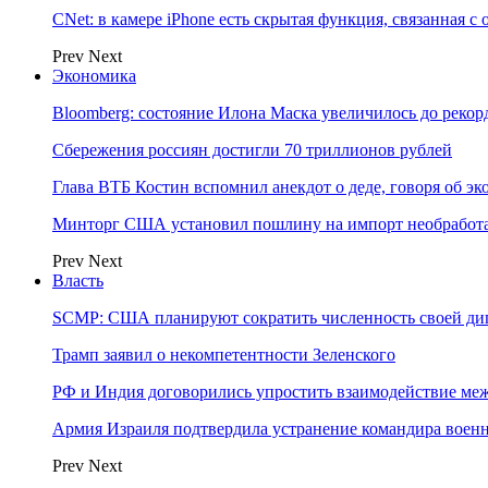
CNet: в камере iPhone есть скрытая функция, связанная с
Prev
Next
Экономика
Bloomberg: состояние Илона Маска увеличилось до рекор
Сбережения россиян достигли 70 триллионов рублей
Глава ВТБ Костин вспомнил анекдот о деде, говоря об э
Минторг США установил пошлину на импорт необработа
Prev
Next
Власть
SCMP: США планируют сократить численность своей ди
Трамп заявил о некомпетентности Зеленского
РФ и Индия договорились упростить взаимодействие м
Армия Израиля подтвердила устранение командира вое
Prev
Next