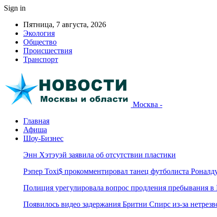
Sign in
Пятница, 7 августа, 2026
Экология
Общество
Происшествия
Транспорт
Москва -
Главная
Афиша
Шоу-Бизнес
Энн Хэтэуэй заявила об отсутствии пластики
Рэпер Toxi$ прокомментировал танец футболиста Роналд
Полиция урегулировала вопрос продления пребывания в
Появилось видео задержания Бритни Спирс из-за нетрез