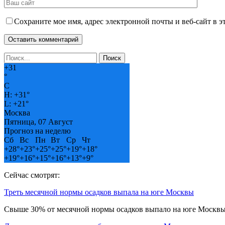
Сохраните мое имя, адрес электронной почты и веб-сайт в э
+
31
°
C
H:
+
31°
L:
+
21°
Москва
Пятница, 07 Август
Прогноз на неделю
Сб
Вс
Пн
Вт
Ср
Чт
+
28°
+
23°
+
25°
+
25°
+
19°
+
18°
+
19°
+
16°
+
15°
+
16°
+
13°
+
9°
Сейчас смотрят:
Треть месячной нормы осадков выпала на юге Москвы
Свыше 30% от месячной нормы осадков выпало на юге Москвы