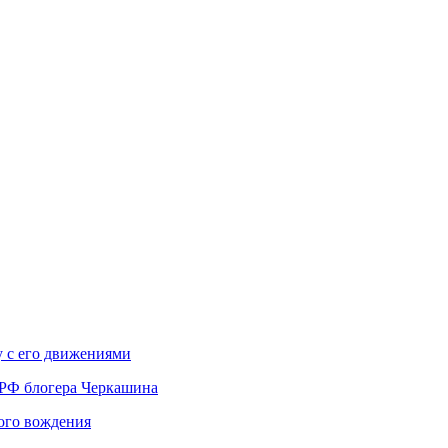
у с его движениями
 РФ блогера Черкашина
вого вождения