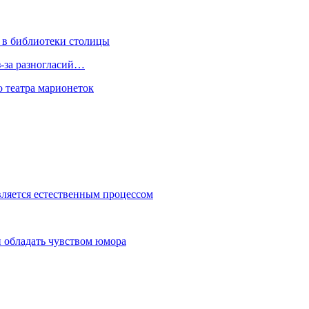
 в библиотеки столицы
з-за разногласий…
о театра марионеток
вляется естественным процессом
 обладать чувством юмора