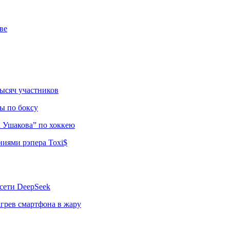
ве
тысяч участников
ы по боксу
а Ушакова” по хоккею
ниями рэпера Toxi$
сети DeepSeek
грев смартфона в жару