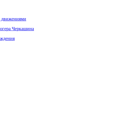
о движениями
логера Черкашина
ождения