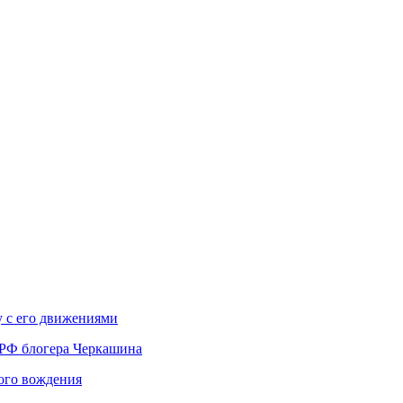
у с его движениями
 РФ блогера Черкашина
вого вождения