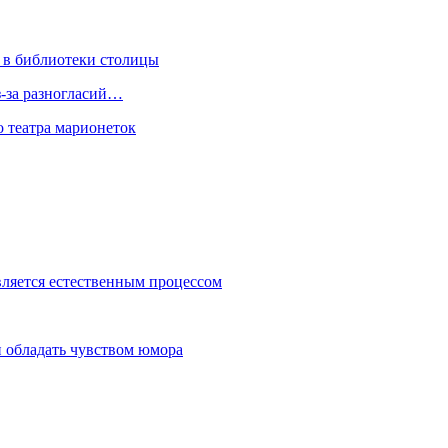
 в библиотеки столицы
з-за разногласий…
о театра марионеток
вляется естественным процессом
 обладать чувством юмора