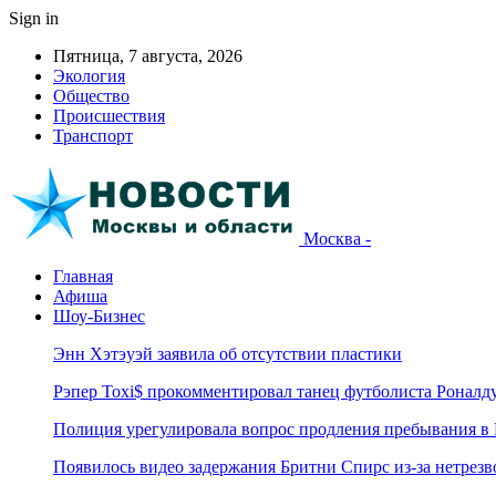
Sign in
Пятница, 7 августа, 2026
Экология
Общество
Происшествия
Транспорт
Москва -
Главная
Афиша
Шоу-Бизнес
Энн Хэтэуэй заявила об отсутствии пластики
Рэпер Toxi$ прокомментировал танец футболиста Роналд
Полиция урегулировала вопрос продления пребывания в
Появилось видео задержания Бритни Спирс из-за нетрез