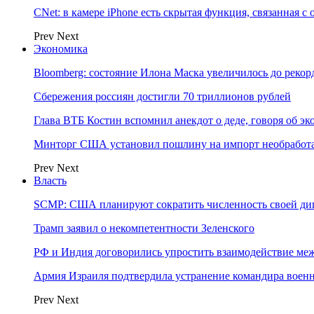
CNet: в камере iPhone есть скрытая функция, связанная с
Prev
Next
Экономика
Bloomberg: состояние Илона Маска увеличилось до рекор
Сбережения россиян достигли 70 триллионов рублей
Глава ВТБ Костин вспомнил анекдот о деде, говоря об э
Минторг США установил пошлину на импорт необработа
Prev
Next
Власть
SCMP: США планируют сократить численность своей ди
Трамп заявил о некомпетентности Зеленского
РФ и Индия договорились упростить взаимодействие м
Армия Израиля подтвердила устранение командира вое
Prev
Next