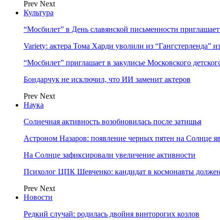
Prev
Next
Культура
“Мосбилет” в День славянской письменности приглашает
Variety: актера Тома Харди уволили из “Гангстерленда” и
“Мосбилет” приглашает в закулисье Московского детског
Бондарчук не исключил, что ИИ заменит актеров
Prev
Next
Наука
Солнечная активность возобновилась после затишья
Астроном Назаров: появление черных пятен на Солнце я
На Солнце зафиксировали увеличение активности
Психолог ЦПК Шевченко: кандидат в космонавты должен
Prev
Next
Новости
Редкий случай: родилась двойня винторогих козлов