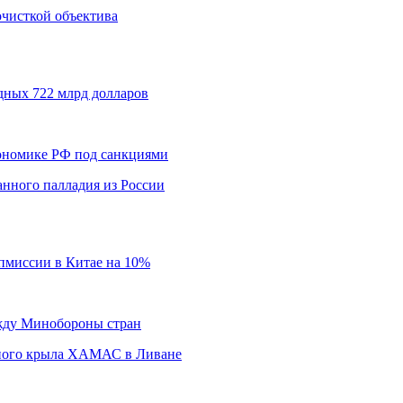
 очисткой объектива
дных 722 млрд долларов
кономике РФ под санкциями
нного палладия из России
пмиссии в Китае на 10%
ежду Минобороны стран
нного крыла ХАМАС в Ливане