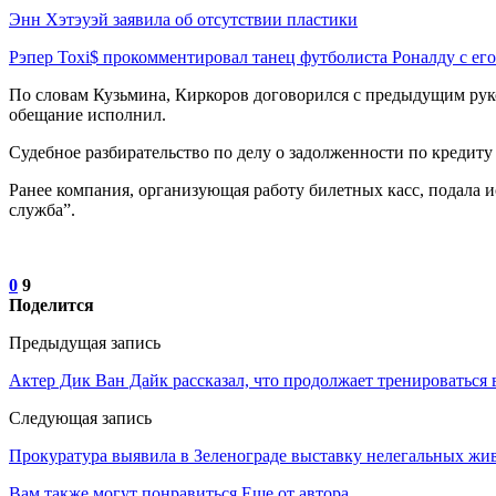
Энн Хэтэуэй заявила об отсутствии пластики
Рэпер Toxi$ прокомментировал танец футболиста Роналду с е
По словам Кузьмина, Киркоров договорился с предыдущим руков
обещание исполнил.
Судебное разбирательство по делу о задолженности по кредиту
Ранее компания, организующая работу билетных касс, подала 
служба”.
0
9
Поделится
Предыдущая запись
Актер Дик Ван Дайк рассказал, что продолжает тренироваться в
Следующая запись
Прокуратура выявила в Зеленограде выставку нелегальных жи
Вам также могут понравиться
Еще от автора