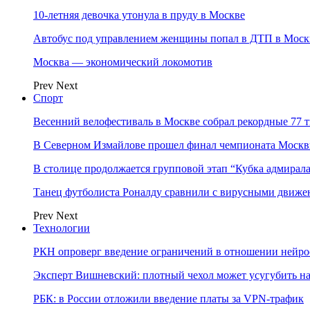
10-летняя девочка утонула в пруду в Москве
Автобус под управлением женщины попал в ДТП в Моск
Москва — экономический локомотив
Prev
Next
Спорт
Весенний велофестиваль в Москве собрал рекордные 77 
В Северном Измайлове прошел финал чемпионата Москв
В столице продолжается групповой этап “Кубка адмирал
Танец футболиста Роналду сравнили с вирусными движе
Prev
Next
Технологии
РКН опроверг введение ограничений в отношении нейро
Эксперт Вишневский: плотный чехол может усугубить на
РБК: в России отложили введение платы за VPN-трафик