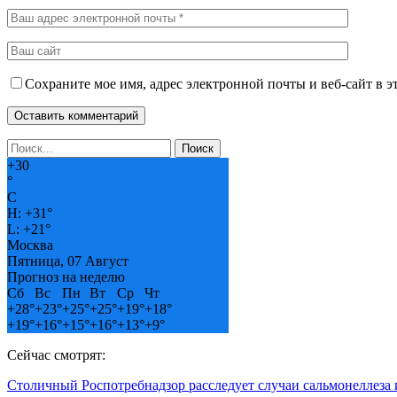
Сохраните мое имя, адрес электронной почты и веб-сайт в э
+
30
°
C
H:
+
31°
L:
+
21°
Москва
Пятница, 07 Август
Прогноз на неделю
Сб
Вс
Пн
Вт
Ср
Чт
+
28°
+
23°
+
25°
+
25°
+
19°
+
18°
+
19°
+
16°
+
15°
+
16°
+
13°
+
9°
Сейчас смотрят:
Столичный Роспотребнадзор расследует случаи сальмонеллеза 