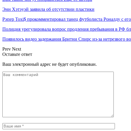
Энн Хэтэуэй заявила об отсутствии пластики
Рэпер Toxi$ прокомментировал танец футболиста Роналду с ег
Полиция урегулировала вопрос продления пребывания в РФ б
Появилось видео задержания Бритни Спирс из-за нетрезвого в
Prev
Next
Оставьте ответ
Ваш электронный адрес не будет опубликован.