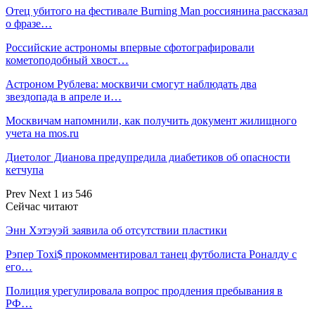
Отец убитого на фестивале Burning Man россиянина рассказал
о фразе…
Российские астрономы впервые сфотографировали
кометоподобный хвост…
Астроном Рублева: москвичи смогут наблюдать два
звездопада в апреле и…
Москвичам напомнили, как получить документ жилищного
учета на mos.ru
Диетолог Дианова предупредила диабетиков об опасности
кетчупа
Prev
Next
1 из 546
Сейчас читают
Энн Хэтэуэй заявила об отсутствии пластики
Рэпер Toxi$ прокомментировал танец футболиста Роналду с
его…
Полиция урегулировала вопрос продления пребывания в
РФ…