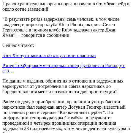
Правоохранительные органы организовали в Стамбуле рейд в
около сотне заведений.
“В результате рейда задержаны семь человек, в том числе
владелец и директор клуба Klein Phonix, актриса Селен
Гергюзель, а в ночном клубе Ruby задержан актер Джан
Яман”, – говорится в сообщении.
Сейчас читают:
Энн Хэтэуэй заявила об отсутствии пластики
Рэпер Toxi$ прокомментировал танец футболиста Роналду с
его…
По данным издания, обвинения в отношении задержанных
варьируются от употребления и сбыта наркотиков до
“предоставления мест и возможности для проституции”.
Ранее по делу о приобретении, хранении и употреблении
наркотиков был задержан актер Догукан Гюнгер, известный
по главной роли в сериале “Клюквенный щербет”. По
информации генпрокуратуры Стамбула, в результате
проведенной в четырех провинциях операции полиция
задержала 23 подозреваемых, в том числе деятелей культуры и