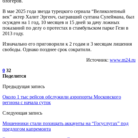
блогеров.
В мае 2025 года звезда турецкого сериала “Великолепный
век” актер Халит Эргенч, сыгравший султана Сулеймана, был
осужден на 1 год, 10 месяцев и 15 дней за дачу ложных
показаний по делу о протестах в стамбульском парке Гези в
2013 году.
Изначально его приговорили к 2 годам и 3 месяцам лишения
свободы. Однако позднее срок сократили.
Источник:
www.m24.ru
0
32
Поделится
Предыдущая запись
Около 1 тыс рейсов обслужили аэропорты Московского
региона с начала суток
Следующая запись
Мошенники стали похищать аккаунты на “Госуслугах” под
предлогом капремонта