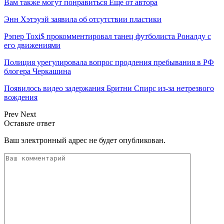
Вам также могут понравиться
Еще от автора
Энн Хэтэуэй заявила об отсутствии пластики
Рэпер Toxi$ прокомментировал танец футболиста Роналду с
его движениями
Полиция урегулировала вопрос продления пребывания в РФ
блогера Черкашина
Появилось видео задержания Бритни Спирс из-за нетрезвого
вождения
Prev
Next
Оставьте ответ
Ваш электронный адрес не будет опубликован.