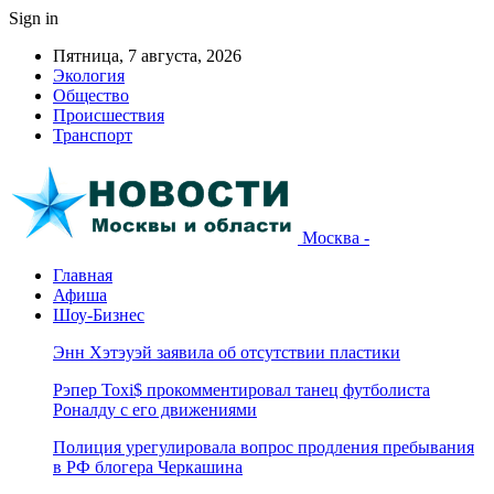
Sign in
Пятница, 7 августа, 2026
Экология
Общество
Происшествия
Транспорт
Москва -
Главная
Афиша
Шоу-Бизнес
Энн Хэтэуэй заявила об отсутствии пластики
Рэпер Toxi$ прокомментировал танец футболиста
Роналду с его движениями
Полиция урегулировала вопрос продления пребывания
в РФ блогера Черкашина