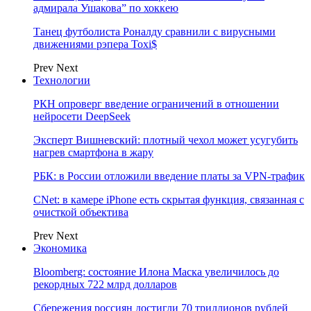
адмирала Ушакова” по хоккею
Танец футболиста Роналду сравнили с вирусными
движениями рэпера Toxi$
Prev
Next
Технологии
РКН опроверг введение ограничений в отношении
нейросети DeepSeek
Эксперт Вишневский: плотный чехол может усугубить
нагрев смартфона в жару
РБК: в России отложили введение платы за VPN-трафик
CNet: в камере iPhone есть скрытая функция, связанная с
очисткой объектива
Prev
Next
Экономика
Bloomberg: состояние Илона Маска увеличилось до
рекордных 722 млрд долларов
Сбережения россиян достигли 70 триллионов рублей