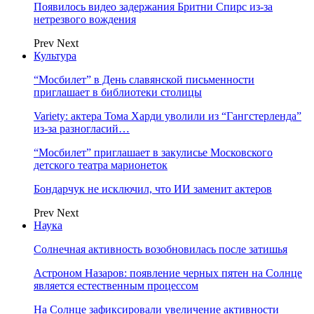
Появилось видео задержания Бритни Спирс из-за
нетрезвого вождения
Prev
Next
Культура
“Мосбилет” в День славянской письменности
приглашает в библиотеки столицы
Variety: актера Тома Харди уволили из “Гангстерленда”
из-за разногласий…
“Мосбилет” приглашает в закулисье Московского
детского театра марионеток
Бондарчук не исключил, что ИИ заменит актеров
Prev
Next
Наука
Солнечная активность возобновилась после затишья
Астроном Назаров: появление черных пятен на Солнце
является естественным процессом
На Солнце зафиксировали увеличение активности