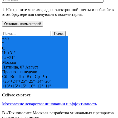
Сохраните мое имя, адрес электронной почты и веб-сайт в
этом браузере для следующего комментария.
+
30
°
C
H:
+
31°
L:
+
21°
Москва
Пятница, 07 Август
Прогноз на неделю
Сб
Вс
Пн
Вт
Ср
Чт
+
25°
+
24°
+
25°
+
25°
+
14°
+
20°
+
18°
+
15°
+
15°
+
16°
+
12°
+
11°
Сейчас смотрят:
Московские лекарства: инновации и эффективность
В «Технополисе Москва» разработка уникальных препаратов
поставлена на поток…