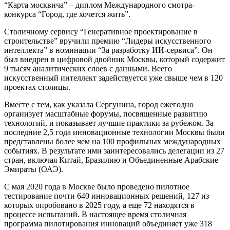
“Карта москвича” – диплом Международного смотра-
конкурса “Город, где хочется жить”.
Столичному сервису “Генеративное проектирование в
строительстве” вручили премию “Лидеры искусственного
интеллекта” в номинации “За разработку ИИ-сервиса”. Он
был внедрен в цифровой двойник Москвы, который содержит
9 тысяч аналитических слоев с данными. Всего
искусственный интеллект задействуется уже свыше чем в 120
проектах столицы.
Вместе с тем, как указала Сергунина, город ежегодно
организует масштабные форумы, посвященные развитию
технологий, и показывает лучшие практики за рубежом. За
последние 2,5 года инновационные технологии Москвы были
представлены более чем на 100 профильных международных
событиях. В результате ими заинтересовались делегации из 27
стран, включая Китай, Бразилию и Объединенные Арабские
Эмираты (ОАЭ).
С мая 2020 года в Москве было проведено пилотное
тестирование почти 640 инновационных решений, 127 из
которых опробовано в 2025 году, а еще 72 находятся в
процессе испытаний. В настоящее время столичная
программа пилотирования инноваций объединяет уже 318