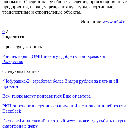
площадок. Среди них – учебные заведения, производственные
предприятия, парки, учреждения культуры, спортивные,
транспортные и строительные объекты.
Источник:
www.m24.ru
0
2
Поделится
Предыдущая запись
Инспекторы ЦОМП помогут добраться до храмов в
Рождество
Следующая запись
“Чебурашка-2” заработал более 3 млрд рублей за пять дней
проката
Вам также могут понравиться
Еще от автора
РКН опроверг введение ограничений в отношении нейросети
DeepSeek
Эксперт Вишневский: плотный чехол может усугубить нагрев
смартфона в жару