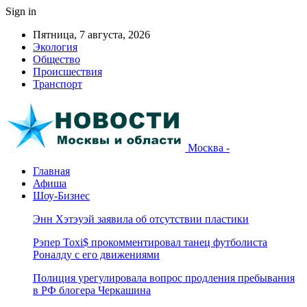
Sign in
Пятница, 7 августа, 2026
Экология
Общество
Происшествия
Транспорт
Москва -
Главная
Афиша
Шоу-Бизнес
Энн Хэтэуэй заявила об отсутствии пластики
Рэпер Toxi$ прокомментировал танец футболиста
Роналду с его движениями
Полиция урегулировала вопрос продления пребывания
в РФ блогера Черкашина