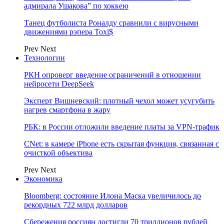
адмирала Ушакова” по хоккею
Танец футболиста Роналду сравнили с вирусными
движениями рэпера Toxi$
Prev
Next
Технологии
РКН опроверг введение ограничений в отношении
нейросети DeepSeek
Эксперт Вишневский: плотный чехол может усугубить
нагрев смартфона в жару
РБК: в России отложили введение платы за VPN-трафик
CNet: в камере iPhone есть скрытая функция, связанная с
очисткой объектива
Prev
Next
Экономика
Bloomberg: состояние Илона Маска увеличилось до
рекордных 722 млрд долларов
Сбережения россиян достигли 70 триллионов рублей