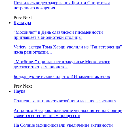
Появилось видео задержания Бритни Спирс из-за
нетрезвого вождения
Prev
Next
Культура
“Мосбилет” в День славянской письменности
приглашает в библиотеки столицы
Variety: актера Тома Харди уволили из “Гангстерленда”
из-за разногласий…
“Мосбилет” приглашает в закулисье Московского
детского театра марионеток
Бондарчук не исключил, что ИИ заменит актеров
Prev
Next
Наука
Солнечная активность возобновилась после затишья
Астроном Назаров: появление черных пятен на Солнце
является естественным процессом
На Солнце зафиксировали увеличение активности