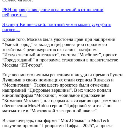
РКН опроверг введение ограничений в отношении
нейросети…
Эксперт Вишневский: плотный чехол может усугубить
нагрев…
Кроме того, Москва была удостоена Гран-при нацпремии
“Умный город” за вклад в цифровизацию городского
хозяйства. Среди лауреатов оказались платформа
“Искусственный интеллект”, система “Мосбилет”, проект
“Город заданий” и программа стажировки в правительстве
Москвы “ИТ-город”.
Еще восьми столичным решениям присудили премию Рунета.
Лучшими в своих номинациях стали сервисы Russpass и
“Моспитомец”. Также шесть проектов были отмечены
нацпремией “Цифровые вершины”. В их число попали
киноплатформа “Москино”, мобильное приложение
“Команды Москвы”, платформа для создания программного
обеспечения Mos.Hub и сервис “Цифровой учитель” по
математике в “Московской электронной школе”.
В свою очередь, платформы “Мос.Облако” и Mos.Tech
получили премию “Приоритет: Цифра – 2025”, а проект