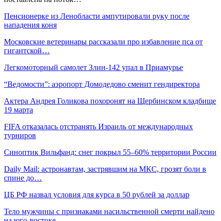
Пенсионерке из Ленобласти ампутировали руку после
нападения коня
Московские ветеринары рассказали про избавление пса от
гигантской…
Легкомоторный самолет Злин-142 упал в Приамурье
“Ведомости”: аэропорт Домодедово сменит гендиректора
Актера Андрея Голикова похоронят на Щербинском кладбище
19 марта
FIFA отказалась отстранять Израиль от международных
турниров
Синоптик Вильфанд: снег покрыл 55–60% территории России
Daily Mail: астронавтам, застрявшим на МКС, грозят боли в
спине до…
ЦБ РФ назвал условия для курса в 50 рублей за доллар
Тело мужчины с признаками насильственной смерти найдено
на юго-востоке…