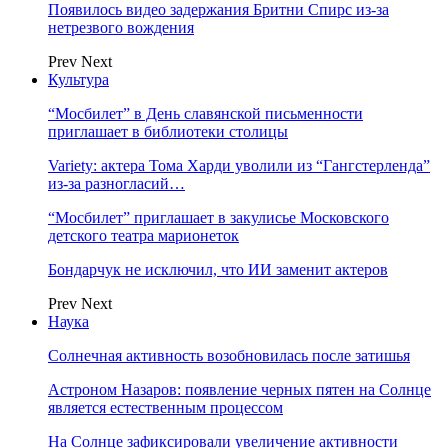
Появилось видео задержания Бритни Спирс из-за
нетрезвого вождения
Prev
Next
Культура
“Мосбилет” в День славянской письменности
приглашает в библиотеки столицы
Variety: актера Тома Харди уволили из “Гангстерленда”
из-за разногласий…
“Мосбилет” приглашает в закулисье Московского
детского театра марионеток
Бондарчук не исключил, что ИИ заменит актеров
Prev
Next
Наука
Солнечная активность возобновилась после затишья
Астроном Назаров: появление черных пятен на Солнце
является естественным процессом
На Солнце зафиксировали увеличение активности