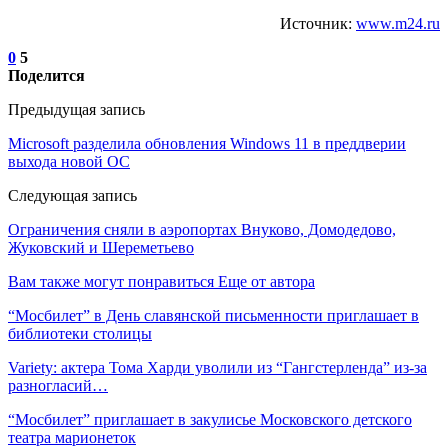
Источник:
www.m24.ru
0
5
Поделится
Предыдущая запись
Microsoft разделила обновления Windows 11 в преддверии
выхода новой ОС
Следующая запись
Ограничения сняли в аэропортах Внуково, Домодедово,
Жуковский и Шереметьево
Вам также могут понравиться
Еще от автора
“Мосбилет” в День славянской письменности приглашает в
библиотеки столицы
Variety: актера Тома Харди уволили из “Гангстерленда” из-за
разногласий…
“Мосбилет” приглашает в закулисье Московского детского
театра марионеток