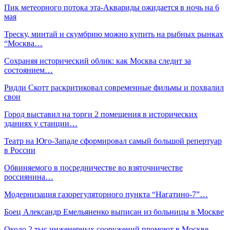
Пик метеорного потока эта-Аквариды ожидается в ночь на 6
мая
Треску, минтай и скумбрию можно купить на рыбных рынках
“Москва…
Сохраняя исторический облик: как Москва следит за
состоянием…
Ридли Скотт раскритиковал современные фильмы и похвалил
свои
Город выставил на торги 2 помещения в исторических
зданиях у станции…
Театр на Юго-Западе сформировал самый большой репертуар
в России
Обвиняемого в посредничестве во взяточничестве
россиянина…
Модернизация газорегуляторного пункта “Нагатино-7”…
Боец Александр Емельяненко выписан из больницы в Москве
Около 2 тыс инженерных сооружений промоют в Москве