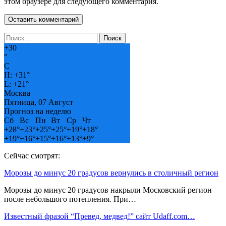
этом браузере для следующего комментария.
+
30
°
C
H:
+
31°
L:
+
21°
Москва
Пятница, 07 Август
Прогноз на неделю
Сб
Вс
Пн
Вт
Ср
Чт
+
28°
+
23°
+
25°
+
25°
+
19°
+
18°
+
19°
+
16°
+
15°
+
16°
+
13°
+
9°
Сейчас смотрят:
Морозы до минус 20 градусов вернулись в столичный регион
Морозы до минус 20 градусов накрыли Московский регион
после небольшого потепления. При…
Известный фразой “Превед, медвед!” сайт Udaff.com…