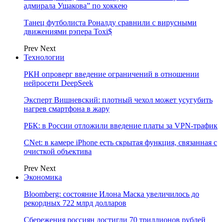
адмирала Ушакова” по хоккею
Танец футболиста Роналду сравнили с вирусными
движениями рэпера Toxi$
Prev
Next
Технологии
РКН опроверг введение ограничений в отношении
нейросети DeepSeek
Эксперт Вишневский: плотный чехол может усугубить
нагрев смартфона в жару
РБК: в России отложили введение платы за VPN-трафик
CNet: в камере iPhone есть скрытая функция, связанная с
очисткой объектива
Prev
Next
Экономика
Bloomberg: состояние Илона Маска увеличилось до
рекордных 722 млрд долларов
Сбережения россиян достигли 70 триллионов рублей