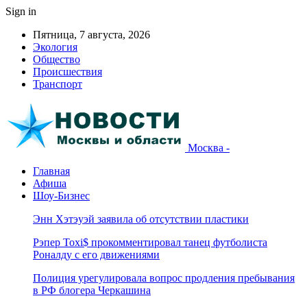
Sign in
Пятница, 7 августа, 2026
Экология
Общество
Происшествия
Транспорт
Москва -
Главная
Афиша
Шоу-Бизнес
Энн Хэтэуэй заявила об отсутствии пластики
Рэпер Toxi$ прокомментировал танец футболиста
Роналду с его движениями
Полиция урегулировала вопрос продления пребывания
в РФ блогера Черкашина