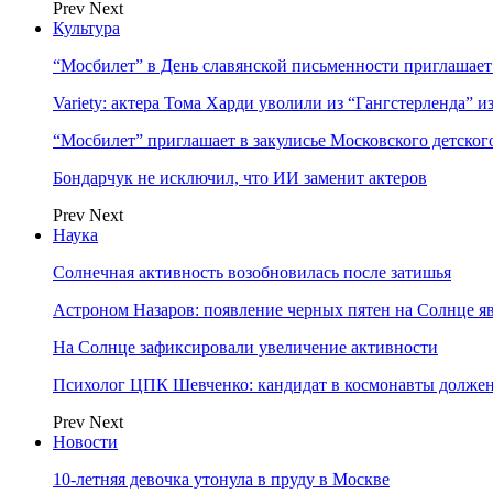
Prev
Next
Культура
“Мосбилет” в День славянской письменности приглашает
Variety: актера Тома Харди уволили из “Гангстерленда” и
“Мосбилет” приглашает в закулисье Московского детског
Бондарчук не исключил, что ИИ заменит актеров
Prev
Next
Наука
Солнечная активность возобновилась после затишья
Астроном Назаров: появление черных пятен на Солнце я
На Солнце зафиксировали увеличение активности
Психолог ЦПК Шевченко: кандидат в космонавты должен
Prev
Next
Новости
10-летняя девочка утонула в пруду в Москве