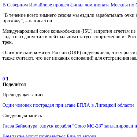
В Северном Измайлове прошел финал чемпионата Москвы по 
“В течение всего зимнего сезона мы ездили зарабатывать очки 
прохожу”, – написал он.
Международный союз конькобежцев (ISU) запретил атлетам из Р
года союз допустил в нейтральном статусе спортсменов из Рос
трек.
Олимпийский комитет России (ОКР) подчеркивал, что у россий
также считают, что нет никаких оснований для отстранения на
0
1
Поделится
Предыдущая запись
Один человек пострадал при атаке БПЛА в Липецкой области
Следующая запись
Глава Байконура: запуск корабля “Союз МС-28” запланирован н
Вам также могут понравиться
Еще от автора