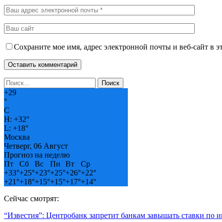
Сохраните мое имя, адрес электронной почты и веб-сайт в э
+
29
°
C
H:
+
32°
L:
+
18°
Москва
Четверг, 06 Август
Прогноз на неделю
Пт
Сб
Вс
Пн
Вт
Ср
+
33°
+
25°
+
23°
+
25°
+
26°
+
22°
+
21°
+
18°
+
15°
+
15°
+
17°
+
14°
Сейчас смотрят:
“Известия”: Центробанк запретит банкам завышать ставки по 