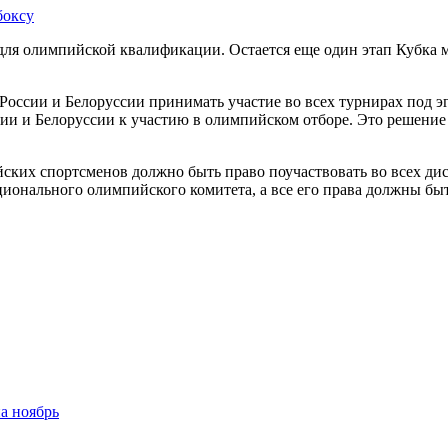
боксу
для олимпийской квалификации. Остается еще один этап Кубка ми
оссии и Белоруссии принимать участие во всех турнирах под эги
сии и Белоруссии к участию в олимпийском отборе. Это решение
ских спортсменов должно быть право поучаствовать во всех ди
ционального олимпийского комитета, а все его права должны бы
а ноябрь