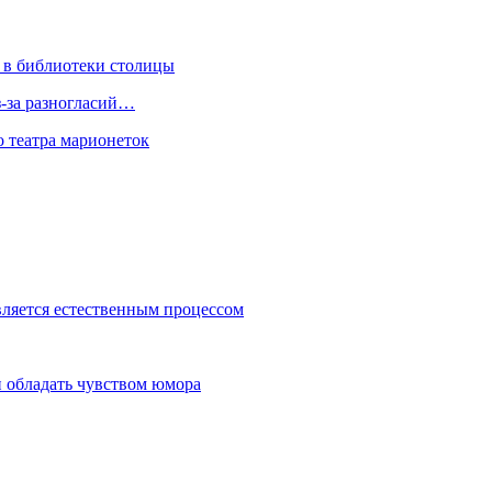
 в библиотеки столицы
з-за разногласий…
о театра марионеток
вляется естественным процессом
 обладать чувством юмора