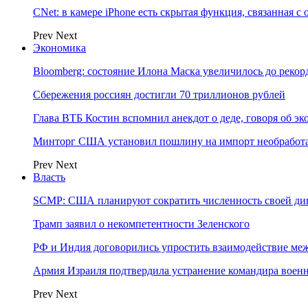
CNet: в камере iPhone есть скрытая функция, связанная с
Prev
Next
Экономика
Bloomberg: состояние Илона Маска увеличилось до рекор
Сбережения россиян достигли 70 триллионов рублей
Глава ВТБ Костин вспомнил анекдот о деде, говоря об э
Минторг США установил пошлину на импорт необработа
Prev
Next
Власть
SCMP: США планируют сократить численность своей ди
Трамп заявил о некомпетентности Зеленского
РФ и Индия договорились упростить взаимодействие м
Армия Израиля подтвердила устранение командира вое
Prev
Next