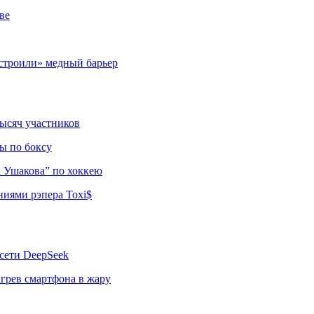
ве
строили» медный барьер
тысяч участников
ы по боксу
а Ушакова” по хоккею
ниями рэпера Toxi$
сети DeepSeek
грев смартфона в жару