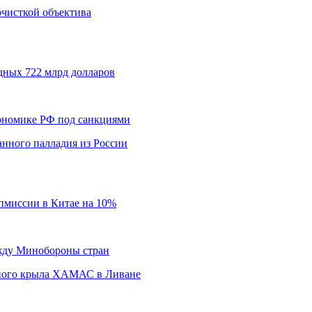
 очисткой объектива
дных 722 млрд долларов
кономике РФ под санкциями
нного палладия из России
пмиссии в Китае на 10%
ежду Минобороны стран
нного крыла ХАМАС в Ливане