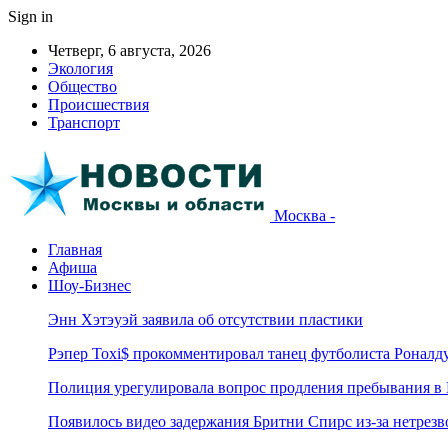
Sign in
Четверг, 6 августа, 2026
Экология
Общество
Происшествия
Транспорт
Москва -
Главная
Афиша
Шоу-Бизнес
Энн Хэтэуэй заявила об отсутствии пластики
Рэпер Toxi$ прокомментировал танец футболиста Роналд
Полиция урегулировала вопрос продления пребывания в
Появилось видео задержания Бритни Спирс из-за нетрез