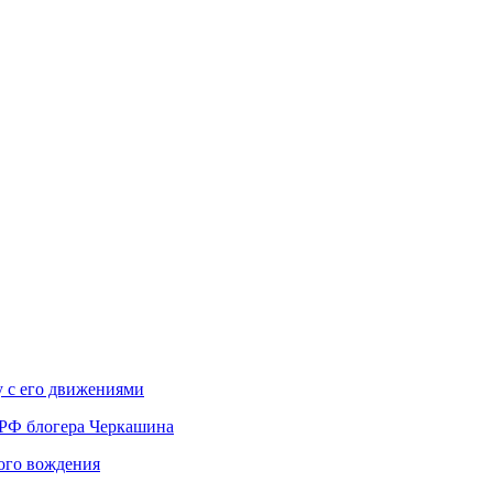
у с его движениями
 РФ блогера Черкашина
вого вождения