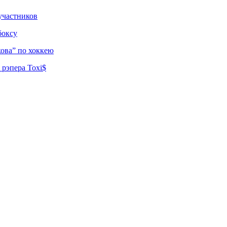
участников
боксу
ова” по хоккею
рэпера Toxi$