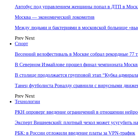
Автобус под управлением женщины попал в ДТП в Моск
Москва — экономический локомотив
Между людьми и бактериями в московской больнице «вы
Prev
Next
Спорт
Весенний велофестиваль в Москве собрал рекордные 77 
В Северном Измайлове прошел финал чемпионата Москв
В столице продолжается групповой этап “Кубка адмирал
Танец футболиста Роналду сравнили с вирусными движе
Prev
Next
Технологии
РКН опроверг введение ограничений в отношении нейро
Эксперт Вишневский: плотный чехол может усугубить на
РБК: в России отложили введение платы за VPN-трафик