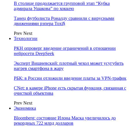
В столице продолжается групповой этап “Кубка
адмирала Ушакова” по хоккею
Танец футболиста Роналду сравнили с вирусными
движениями рэпера Toxi$
Prev
Next
Технологии
РКН опроверг введение ограничений в отношении
нейросети DeepSeek
Эксперт Вишневский: плотный чехол может усугубить
нагрев смартфона в жару
РБК: в России отложили введение платы за VPN-трафик
CNet: в камере iPhone есть скрытая функция, связанная с
очисткой объектива
Prev
Next
Экономика
Bloomberg: состояние Илона Маска увеличилось до
рекордных 722 млрд долларов