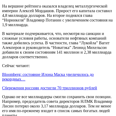
На вершине рейтинга оказался владелец металлургической
империи Алексей Мордашов. Прирост его капитала составил
4,8 миллиарда долларов. На второе поднялся глава
“Норникеля” Владимир Потанин с увеличением состояния на
1,9 миллиарда.
В материале подчеркивается, что, несмотря на санкции и
сложные условия работы, основатели нефтяных компаний
также добились успеха. В частности, глава “Лукойла” Вагит
Алекперов и руководитель “Новатэка” Леонид Михельсон
добавили к своим состояниям 141 миллион и 2,38 миллиарда
долларов соответственно.
Сейчас читают:
Bloomberg: состояние Илона Маска увеличилось до
рекордных…
Сбережения россиян достигли 70 триллионов рублей
Однако не все миллиардеры смогли сохранить свои позиции.
Например, председатель совета директоров НЛМК Владимир
Лисин потерял около 3,17 миллиарда долларов. Тем не менее
его имя по-прежнему входит в список самых богатых людей
планеты.