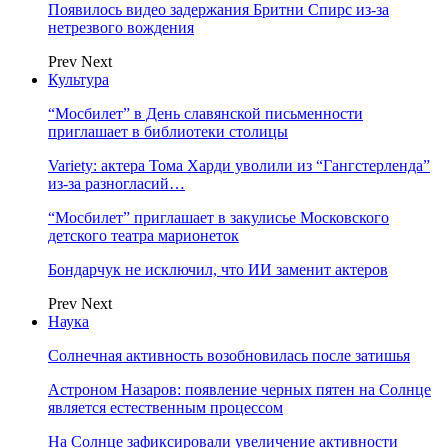
Появилось видео задержания Бритни Спирс из-за
нетрезвого вождения
Prev
Next
Культура
“Мосбилет” в День славянской письменности
приглашает в библиотеки столицы
Variety: актера Тома Харди уволили из “Гангстерленда”
из-за разногласий…
“Мосбилет” приглашает в закулисье Московского
детского театра марионеток
Бондарчук не исключил, что ИИ заменит актеров
Prev
Next
Наука
Солнечная активность возобновилась после затишья
Астроном Назаров: появление черных пятен на Солнце
является естественным процессом
На Солнце зафиксировали увеличение активности