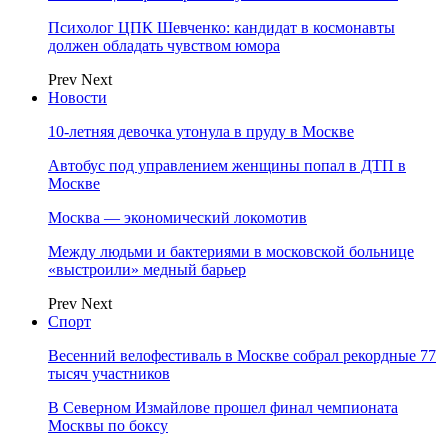
Психолог ЦПК Шевченко: кандидат в космонавты
должен обладать чувством юмора
Prev
Next
Новости
10-летняя девочка утонула в пруду в Москве
Автобус под управлением женщины попал в ДТП в
Москве
Москва — экономический локомотив
Между людьми и бактериями в московской больнице
«выстроили» медный барьер
Prev
Next
Спорт
Весенний велофестиваль в Москве собрал рекордные 77
тысяч участников
В Северном Измайлове прошел финал чемпионата
Москвы по боксу