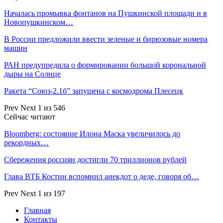
Началась промывка фонтанов на Пушкинской площади и в
Новопушкинском…
В России предложили ввести зеленые и бирюзовые номера
машин
РАН предупредила о формировании большой корональной
дыры на Солнце
Ракета “Союз-2.1б” запущена с космодрома Плесецк
Prev
Next
1 из 546
Сейчас читают
Bloomberg: состояние Илона Маска увеличилось до
рекордных…
Сбережения россиян достигли 70 триллионов рублей
Глава ВТБ Костин вспомнил анекдот о деде, говоря об…
Prev
Next
1 из 197
Главная
Контакты