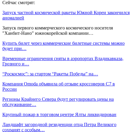
Сейчас смотрят:
Запуск частной космической ракеты Южной Кореи закончился
аномалией
Запуск первого коммерческого космического носителя
"Ханбит-Нано" южнокорейской компании…
Купить билет через коммерческие билетные системы можно
будет при…
Временные ограничения сняты в аэропортах Владикавказа,
Грозного и…
“Роскосмос”: за стартом “Ракеты Победы” на…
Компания Omoda объявила об отзыве кроссоверов C7 в
России
Регионы Крайнего Севера будут регулировать цены на
обслуживание…
Крупный пожар в торговом центре Ялты ликвидирован
Ландшафт загородной резиденции отца Петра Великого
сохранят с особым…