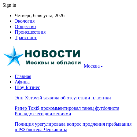
Sign in
Четверг, 6 августа, 2026
Экология
Общество
Происшествия
Транспорт
Москва -
Главная
Афиша
Шоу-Бизнес
Энн Хэтэуэй заявила об отсутствии пластики
Рэпер Toxi$ прокомментировал танец футболиста
Роналду с его движениями
Полиция урегулировала вопрос продления пребывания
в РФ блогера Черкашина