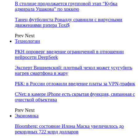
В столице продолжается групповой этап “Кубка
адмирала Ушакова” по хоккею
Танец футболиста Роналду сравнили с вирусными
движениями рэпера Toxi$
Prev
Next
Технологии
РКН опроверг введение ограничений в отношении
нейросети DeepSeek
Эксперт Вишневский: плотный чехол может усугубить
нагрев смартфона в жару
РБК: в России отложили введение платы за VPN-трафик
CNet: в камере iPhone есть скрытая функция, связанная с
очисткой объектива
Prev
Next
Экономика
Bloomberg: состояние Илона Маска увеличилось до
рекордных 722 млрд долларов