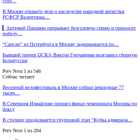
стал…
В Москве открыто дело о наследстве народной артистки
РСФСР Валентины…
▎Артемий Панарин прерывает безголевую серию и приносит
победу…
“Сапсан” из Петербурга в Москву задерживается по…
Бывший тренер ЦСКА Виктор Гончаренко возглавил сборную
Белоруссии
Prev
Next
1 из 546
Сейчас читают
Весенний велофестиваль в Москве собрал рекордные 77
тысяч…
В Северном Измайлове прошел финал чемпионата Москвы по
боксу
В столице продолжается групповой этап “Кубка адмирала…
Prev
Next
1 из 204