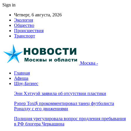
Sign in
Четверг, 6 августа, 2026
Экология
Общество
Происшествия
Транспорт
Москва -
Главная
Афиша
Шоу-Бизнес
Энн Хэтэуэй заявила об отсутствии пластики
Рэпер Toxi$ прокомментировал танец футболиста
Роналду с его движениями
Полиция урегулировала вопрос продления пребывания
в РФ блогера Черкашина