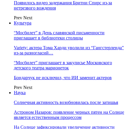
Появилось видео задержания Бритни Спирс из-за
нетрезвого вождения
Prev
Next
Культура
“Мосбилет” в День славянской письменности
приглашает в библиотеки столицы
Variety: актера Тома Харди уволили из “Гангстерленда”
из-за разногласий…
“Мосбилет” приглашает в закулисье Московского
детского театра марионеток
Бондарчук не исключил, что ИИ заменит актеров
Prev
Next
Наука
Солнечная активность возобновилась после затишья
Астроном Назаров: появление черных пятен на Солнце
является естественным процессом
На Солнце зафиксировали увеличение активности