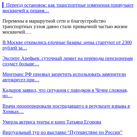
▎Переезд остановок: как транспортные изменения привучают
москвичей к пешим…
Перемены в маршрутной сети и благоустройство
транспортных узлов давно стали привычной частью жизни
москвичей.…
В Москве открылись елочные базары: цены стартуют от 2300
рублей за…
Эксперт Арефьев: суточный лимит на переводы пенсионерам
создаст больше…
Минтранс РФ призвал запретить использовать заменители
автокресел при…
Кадыров заявил, что ситуация с паводком в Чечне сложная,
но…
Врачи прооперировали пострадавшего в результате взрыва в
Химках…
Умерла актриса театра и кино Татьяна Егорова
Виртуальный тур по выставке “Путешествие по России”