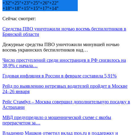
+
32°
+
25°
+
23°
+
25°
+
26°
+
22°
+
18°
+
18°
+
15°
+
15°
+
17°
+
14°
Сейчас смотрят:
Средства ПВО уничтожили ночью восемь беспилотников в
Брянской области
Дежурные средства ПВО уничтожили минувшей ночью
восемь украинских беспилотников над…
Число преступлений среди иностранцев в РФ снизилось на
38,9% с начала…
Годовая инфляция в России в феврале составила 5,91%
Рейд по выявлению нетрезвых водителей пройдет в Москве
24–26 января
Рейс Стамбул – Москва совершил дополнительную посадку в
Астрахани
МВД предупредило о мошеннической схеме с якобы
перерасчетом за…
Владимир Машков отметил вклад mos.ru в поддержку и