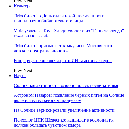
Prev
Next
Культура
“Мосбилет” в День славянской письменности
приглашает в библиотеки столицы
Variety: актера Тома Харди уволили из “Гангстерленда”
из-за разногласий…
“Мосбилет” приглашает в закулисье Московского
детского театра марионеток
Бондарчук не исключил, что ИИ заменит актеров
Prev
Next
Наука
Солнечная активность возобновилась после затишья
Астроном Назаров: появление черных пятен на Солнце
является естественным процессом
На Солнце зафиксировали увеличение активности
Психолог ЦПК Шевченко: кандидат в космонавты
должен обладать чувством юмора