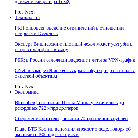
движениями рэпера Toxi$
Prev
Next
Технологии
РКН опроверг введение ограничений в отношении
нейросети DeepSeek
Эксперт Вишневский: плотный чехол может усугубить
нагрев смартфона в жару
РБК: в России отложили введение платы за VPN-трафик
CNet: в камере iPhone есть скрытая функция, связанная с
очисткой объектива
Prev
Next
Экономика
Bloomberg: состояние Илона Маска увеличилось до
рекордных 722 млрд долларов
Сбережения россиян достигли 70 триллионов рублей
Глава ВТБ Костин вспомнил анекдот о деде, говоря об
экономике РФ под санкциями