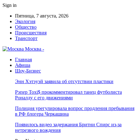
Sign in
Пятница, 7 августа, 2026
Экология
Общество
Происшествия
Транспорт
Москва -
Главная
Афиша
Шоу-Бизнес
Энн Хэтэуэй заявила об отсутствии пластики
Рэпер Toxi$ прокомментировал танец футболиста
Роналду с его движениями
Полиция урегулировала вопрос продления пребывания
в РФ блогера Черкашина
Появилось видео задержания Бритни Спирс из-за
нетрезвого вождения