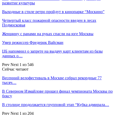
развитие культуры
Выходные в стиле ретро пройдут в кинопарке “Москино”
Четвертый класс пожарной опасности введен в лесах
Подмосковья
Женщину с ранами на руках спасли на юге Москвы
Умер режиссер Фредерик Вайсман
ЦБ напомнил о запрете на выдачу карт клиентам из базы
данных о…
Prev
Next
1 из 546
Сейчас читают
Весенний велофестиваль в Москве собрал рекордные 77
тысяч…
В Северном Измайлове прошел финал чемпионата Москвы по
боксу
В столице продолжается групповой этап “Кубка адмирала…
Prev
Next
1 из 204