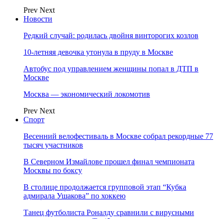
Prev
Next
Новости
Редкий случай: родилась двойня винторогих козлов
10-летняя девочка утонула в пруду в Москве
Автобус под управлением женщины попал в ДТП в
Москве
Москва — экономический локомотив
Prev
Next
Спорт
Весенний велофестиваль в Москве собрал рекордные 77
тысяч участников
В Северном Измайлове прошел финал чемпионата
Москвы по боксу
В столице продолжается групповой этап “Кубка
адмирала Ушакова” по хоккею
Танец футболиста Роналду сравнили с вирусными