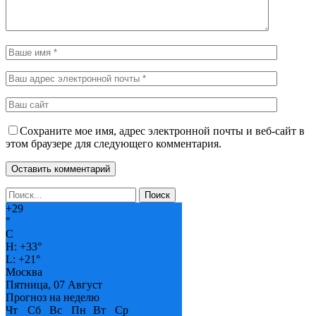
Сохраните мое имя, адрес электронной почты и веб-сайт в
этом браузере для следующего комментария.
+
29
°
C
H:
+
33°
L:
+
21°
Москва
Пятница, 07 Август
Прогноз на неделю
Чт
Сб
Вс
Пн
Вт
Ср