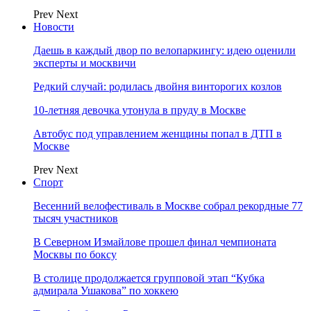
Prev
Next
Новости
Даешь в каждый двор по велопаркингу: идею оценили
эксперты и москвичи
Редкий случай: родилась двойня винторогих козлов
10-летняя девочка утонула в пруду в Москве
Автобус под управлением женщины попал в ДТП в
Москве
Prev
Next
Спорт
Весенний велофестиваль в Москве собрал рекордные 77
тысяч участников
В Северном Измайлове прошел финал чемпионата
Москвы по боксу
В столице продолжается групповой этап “Кубка
адмирала Ушакова” по хоккею