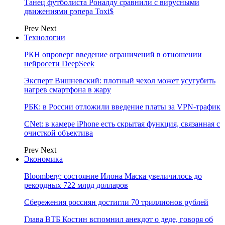
Танец футболиста Роналду сравнили с вирусными
движениями рэпера Toxi$
Prev
Next
Технологии
РКН опроверг введение ограничений в отношении
нейросети DeepSeek
Эксперт Вишневский: плотный чехол может усугубить
нагрев смартфона в жару
РБК: в России отложили введение платы за VPN-трафик
CNet: в камере iPhone есть скрытая функция, связанная с
очисткой объектива
Prev
Next
Экономика
Bloomberg: состояние Илона Маска увеличилось до
рекордных 722 млрд долларов
Сбережения россиян достигли 70 триллионов рублей
Глава ВТБ Костин вспомнил анекдот о деде, говоря об