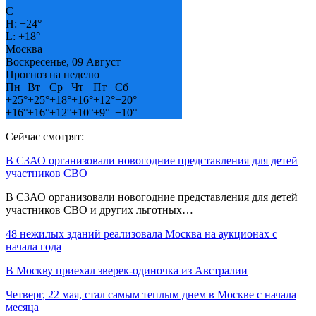
C
H:
+
24°
L:
+
18°
Москва
Воскресенье, 09 Август
Прогноз на неделю
Пн
Вт
Ср
Чт
Пт
Сб
+
25°
+
25°
+
18°
+
16°
+
12°
+
20°
+
16°
+
16°
+
12°
+
10°
+
9°
+
10°
Сейчас смотрят:
В СЗАО организовали новогодние представления для детей
участников СВО
В СЗАО организовали новогодние представления для детей
участников СВО и других льготных…
48 нежилых зданий реализовала Москва на аукционах с
начала года
В Москву приехал зверек-одиночка из Австралии
Четверг, 22 мая, стал самым теплым днем в Москве с начала
месяца