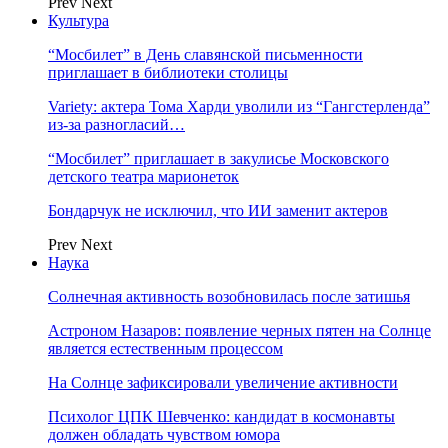
Prev
Next
Культура
“Мосбилет” в День славянской письменности
приглашает в библиотеки столицы
Variety: актера Тома Харди уволили из “Гангстерленда”
из-за разногласий…
“Мосбилет” приглашает в закулисье Московского
детского театра марионеток
Бондарчук не исключил, что ИИ заменит актеров
Prev
Next
Наука
Солнечная активность возобновилась после затишья
Астроном Назаров: появление черных пятен на Солнце
является естественным процессом
На Солнце зафиксировали увеличение активности
Психолог ЦПК Шевченко: кандидат в космонавты
должен обладать чувством юмора