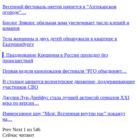
Весенний фестиваль цветов начнется в “Аптекарском
огороде”…
Биолог Зрянин: обильная зима увеличивает число клещей и
комаров
Тела женщины и двух детей обнаружили в квартире в
Екатеринбурге
▎Празднование Крещения в России проходит без
происшествий
Первая неделя кинопоказов фестиваля “РГО объединяет…
В столице ширится волонтерское движение, поддерживающее
участников СВО
Джулия Луи-Дрейфус стала лучшей актрисой сериалов XXI
века по версии…
Иммерсивное шоу “Мозг. Вселенная внутри нас” покажут
на…
Prev
Next
1 из 546
Сейчас читают