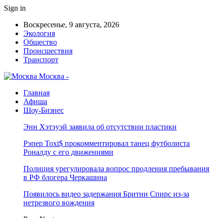
Sign in
Воскресенье, 9 августа, 2026
Экология
Общество
Происшествия
Транспорт
Москва -
Главная
Афиша
Шоу-Бизнес
Энн Хэтэуэй заявила об отсутствии пластики
Рэпер Toxi$ прокомментировал танец футболиста
Роналду с его движениями
Полиция урегулировала вопрос продления пребывания
в РФ блогера Черкашина
Появилось видео задержания Бритни Спирс из-за
нетрезвого вождения