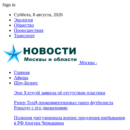
Sign in
Суббота, 8 августа, 2026
Экология
Общество
Происшествия
Транспорт
Москва -
Главная
Афиша
Шоу-Бизнес
Энн Хэтэуэй заявила об отсутствии пластики
Рэпер Toxi$ прокомментировал танец футболиста
Роналду с его движениями
Полиция урегулировала вопрос продления пребывания
в РФ блогера Черкашина