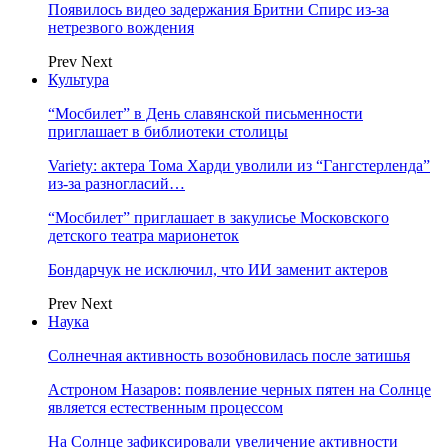
Появилось видео задержания Бритни Спирс из-за
нетрезвого вождения
Prev
Next
Культура
“Мосбилет” в День славянской письменности
приглашает в библиотеки столицы
Variety: актера Тома Харди уволили из “Гангстерленда”
из-за разногласий…
“Мосбилет” приглашает в закулисье Московского
детского театра марионеток
Бондарчук не исключил, что ИИ заменит актеров
Prev
Next
Наука
Солнечная активность возобновилась после затишья
Астроном Назаров: появление черных пятен на Солнце
является естественным процессом
На Солнце зафиксировали увеличение активности