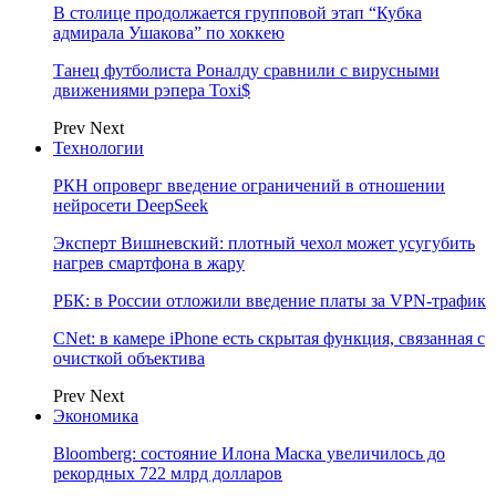
В столице продолжается групповой этап “Кубка
адмирала Ушакова” по хоккею
Танец футболиста Роналду сравнили с вирусными
движениями рэпера Toxi$
Prev
Next
Технологии
РКН опроверг введение ограничений в отношении
нейросети DeepSeek
Эксперт Вишневский: плотный чехол может усугубить
нагрев смартфона в жару
РБК: в России отложили введение платы за VPN-трафик
CNet: в камере iPhone есть скрытая функция, связанная с
очисткой объектива
Prev
Next
Экономика
Bloomberg: состояние Илона Маска увеличилось до
рекордных 722 млрд долларов