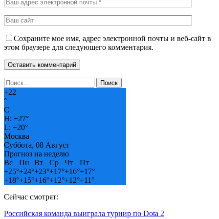
Сохраните мое имя, адрес электронной почты и веб-сайт в
этом браузере для следующего комментария.
+
22
°
C
H:
+
27°
L:
+
20°
Москва
Суббота, 08 Август
Прогноз на неделю
Вс
Пн
Вт
Ср
Чт
Пт
+
25°
+
24°
+
23°
+
17°
+
16°
+
17°
+
18°
+
15°
+
16°
+
12°
+
12°
+
11°
Сейчас смотрят:
Российская команда выиграла турнир по Dota 2