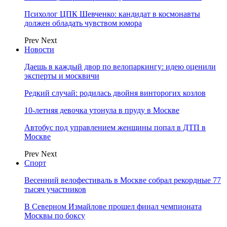
Психолог ЦПК Шевченко: кандидат в космонавты
должен обладать чувством юмора
Prev
Next
Новости
Даешь в каждый двор по велопаркингу: идею оценили
эксперты и москвичи
Редкий случай: родилась двойня винторогих козлов
10-летняя девочка утонула в пруду в Москве
Автобус под управлением женщины попал в ДТП в
Москве
Prev
Next
Спорт
Весенний велофестиваль в Москве собрал рекордные 77
тысяч участников
В Северном Измайлове прошел финал чемпионата
Москвы по боксу