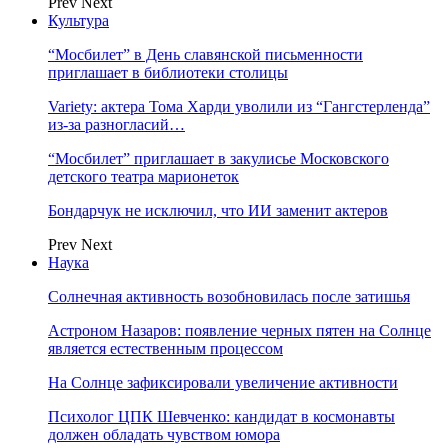
Prev
Next
Культура
“Мосбилет” в День славянской письменности
приглашает в библиотеки столицы
Variety: актера Тома Харди уволили из “Гангстерленда”
из-за разногласий…
“Мосбилет” приглашает в закулисье Московского
детского театра марионеток
Бондарчук не исключил, что ИИ заменит актеров
Prev
Next
Наука
Солнечная активность возобновилась после затишья
Астроном Назаров: появление черных пятен на Солнце
является естественным процессом
На Солнце зафиксировали увеличение активности
Психолог ЦПК Шевченко: кандидат в космонавты
должен обладать чувством юмора