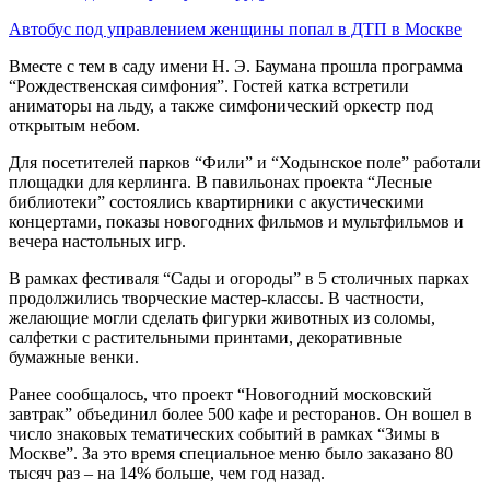
Автобус под управлением женщины попал в ДТП в Москве
Вместе с тем в саду имени Н. Э. Баумана прошла программа
“Рождественская симфония”. Гостей катка встретили
аниматоры на льду, а также симфонический оркестр под
открытым небом.
Для посетителей парков “Фили” и “Ходынское поле” работали
площадки для керлинга. В павильонах проекта “Лесные
библиотеки” состоялись квартирники с акустическими
концертами, показы новогодних фильмов и мультфильмов и
вечера настольных игр.
В рамках фестиваля “Сады и огороды” в 5 столичных парках
продолжились творческие мастер-классы. В частности,
желающие могли сделать фигурки животных из соломы,
салфетки с растительными принтами, декоративные
бумажные венки.
Ранее сообщалось, что проект “Новогодний московский
завтрак” объединил более 500 кафе и ресторанов. Он вошел в
число знаковых тематических событий в рамках “Зимы в
Москве”. За это время специальное меню было заказано 80
тысяч раз – на 14% больше, чем год назад.