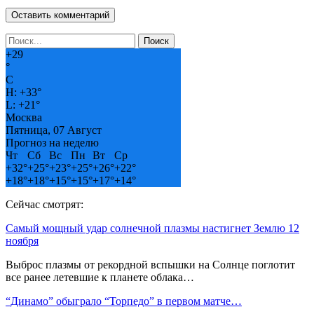
+
29
°
C
H:
+
33°
L:
+
21°
Москва
Пятница, 07 Август
Прогноз на неделю
Чт
Сб
Вс
Пн
Вт
Ср
+
32°
+
25°
+
23°
+
25°
+
26°
+
22°
+
18°
+
18°
+
15°
+
15°
+
17°
+
14°
Сейчас смотрят:
Самый мощный удар солнечной плазмы настигнет Землю 12
ноября
Выброс плазмы от рекордной вспышки на Солнце поглотит
все ранее летевшие к планете облака…
“Динамо” обыграло “Торпедо” в первом матче…