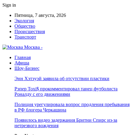
Sign in
Пятница, 7 августа, 2026
Экология
Общество
Происшествия
Транспорт
Москва -
Главная
Афиша
Шоу-Бизнес
Энн Хэтэуэй заявила об отсутствии пластики
Рэпер Toxi$ прокомментировал танец футболиста
Роналду с его движениями
Полиция урегулировала вопрос продления пребывания
в РФ блогера Черкашина
Появилось видео задержания Бритни Спирс из-за
нетрезвого вождения