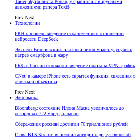
Танец футболиста Роналду сравнили с вирусными
движениями рэпера Toxi$
Prev
Next
Технологии
РКН опроверг введение ограничений в отношении
нейросети DeepSeek
Эксперт Вишневский: плотный чехол может усугубить
нагрев смартфона в жару
РБК: в России отложили введение платы за VPN-трафик
CNet: в камере iPhone есть скрытая функция, связанная с
очисткой объектива
Prev
Next
Экономика
Bloomberg: состояние Илона Маска увеличилось до
рекордных 722 млрд долларов
Сбережения россиян достигли 70 триллионов рублей
Глава ВТБ Костин вспомнил анекдот о деде, говоря об