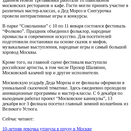
зданием Новой Третьяковки работали 10 павильонов
московских ресторанов и кафе. Гости могли принять участие в
различных мастер-классах, а Дед Мороз и Снегурочка
провели интерактивные игры и конкурсы.
В парке “Сокольники” с 10 по 11 января состоялся фестиваль
“Фолково”. Праздник объединил фольклор, народные
промыслы и современное искусство. Для посетителей
подготовили постановки на основе сказок и мифов,
музыкальные выступления, народные игры и самый большой
хоровод Москвы.
Кроме того, на главной сцене фестиваля выступили
российские артисты, в том числе Прохор Шаляпин,
Московский казачий хор и другие исполнители.
Московскую усадьбу Деда Мороза и ее филиалы оформили в
уникальной сказочной тематике. Здесь ежедневно проходили
анимационные программы и мастер-классы. С 6 декабря по
выходным работал проект “Московские каникулы”, 13
декабря все 3 филиала посетил главный зимний волшебник из
Великого Устюга.
Сейчас читают:
10-летняя девочка утонула в пруду в Москве