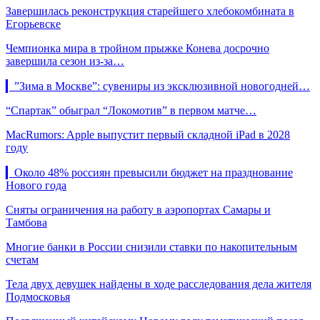
Завершилась реконструкция старейшего хлебокомбината в
Егорьевске
Чемпионка мира в тройном прыжке Конева досрочно
завершила сезон из-за…
▎”Зима в Москве”: сувениры из эксклюзивной новогодней…
“Спартак” обыграл “Локомотив” в первом матче…
MacRumors: Apple выпустит первый складной iPad в 2028
году
▎Около 48% россиян превысили бюджет на празднование
Нового года
Сняты ограничения на работу в аэропортах Самары и
Тамбова
Многие банки в России снизили ставки по накопительным
счетам
Тела двух девушек найдены в ходе расследования дела жителя
Подмосковья