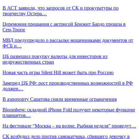
В АСТ заявили, что запросов от СК и прокуратуры по
творчеству Остера…
Церемония прощания с актрисой Брижит Бардо прошла в
Сен-Тропе
МВД предупредило о рассылке мошенниками документов от
ФСБ и…
ЦБ разрешил покупку валюты для инвесторов из
недружественных стран
Новая часть игры Silent Hill может быть про Россию
Зампред ЦБ РФ: рост производственных возможностей в РФ
должен…
В аэропорту Саратова сняли временные ограничения
Bloomberg: складной iPhone Fold получит некоторые функции
планшетов…
На фестивале “Москва – на волне. Рыбная неделя” проведут…
СК возбудил дело против самокатчика, сбившего девочку в