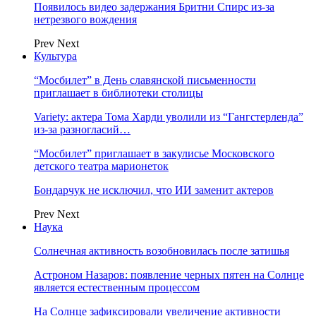
Появилось видео задержания Бритни Спирс из-за
нетрезвого вождения
Prev
Next
Культура
“Мосбилет” в День славянской письменности
приглашает в библиотеки столицы
Variety: актера Тома Харди уволили из “Гангстерленда”
из-за разногласий…
“Мосбилет” приглашает в закулисье Московского
детского театра марионеток
Бондарчук не исключил, что ИИ заменит актеров
Prev
Next
Наука
Солнечная активность возобновилась после затишья
Астроном Назаров: появление черных пятен на Солнце
является естественным процессом
На Солнце зафиксировали увеличение активности