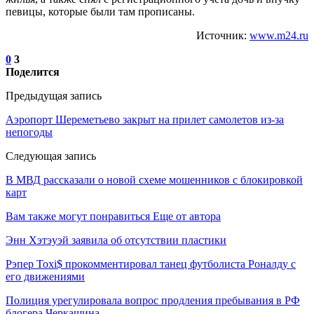
певицы, которые были там прописаны.
Источник:
www.m24.ru
0
3
Поделится
Предыдущая запись
Аэропорт Шереметьево закрыт на прилет самолетов из-за
непогоды
Следующая запись
В МВД рассказали о новой схеме мошенников с блокировкой
карт
Вам также могут понравиться
Еще от автора
Энн Хэтэуэй заявила об отсутствии пластики
Рэпер Toxi$ прокомментировал танец футболиста Роналду с
его движениями
Полиция урегулировала вопрос продления пребывания в РФ
блогера Черкашина