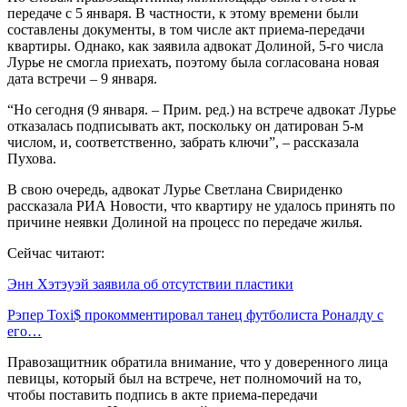
передаче с 5 января. В частности, к этому времени были
составлены документы, в том числе акт приема-передачи
квартиры. Однако, как заявила адвокат Долиной, 5-го числа
Лурье не смогла приехать, поэтому была согласована новая
дата встречи – 9 января.
“Но сегодня (9 января. – Прим. ред.) на встрече адвокат Лурье
отказалась подписывать акт, поскольку он датирован 5-м
числом, и, соответственно, забрать ключи”, – рассказала
Пухова.
В свою очередь, адвокат Лурье Светлана Свириденко
рассказала РИА Новости, что квартиру не удалось принять по
причине неявки Долиной на процесс по передаче жилья.
Сейчас читают:
Энн Хэтэуэй заявила об отсутствии пластики
Рэпер Toxi$ прокомментировал танец футболиста Роналду с
его…
Правозащитник обратила внимание, что у доверенного лица
певицы, который был на встрече, нет полномочий на то,
чтобы поставить подпись в акте приема-передачи