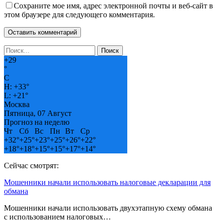
Сохраните мое имя, адрес электронной почты и веб-сайт в
этом браузере для следующего комментария.
+
29
°
C
H:
+
33°
L:
+
21°
Москва
Пятница, 07 Август
Прогноз на неделю
Чт
Сб
Вс
Пн
Вт
Ср
+
32°
+
25°
+
23°
+
25°
+
26°
+
22°
+
18°
+
18°
+
15°
+
15°
+
17°
+
14°
Сейчас смотрят:
Мошенники начали использовать налоговые декларации для
обмана
Мошенники начали использовать двухэтапную схему обмана
с использованием налоговых…