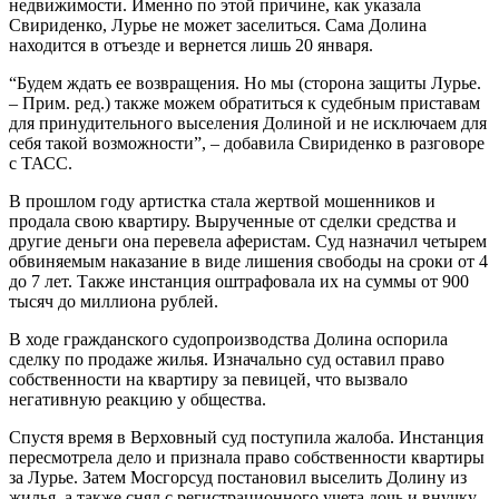
недвижимости. Именно по этой причине, как указала
Свириденко, Лурье не может заселиться. Сама Долина
находится в отъезде и вернется лишь 20 января.
“Будем ждать ее возвращения. Но мы (сторона защиты Лурье.
– Прим. ред.) также можем обратиться к судебным приставам
для принудительного выселения Долиной и не исключаем для
себя такой возможности”, – добавила Свириденко в разговоре
с ТАСС.
В прошлом году артистка стала жертвой мошенников и
продала свою квартиру. Вырученные от сделки средства и
другие деньги она перевела аферистам. Суд назначил четырем
обвиняемым наказание в виде лишения свободы на сроки от 4
до 7 лет. Также инстанция оштрафовала их на суммы от 900
тысяч до миллиона рублей.
В ходе гражданского судопроизводства Долина оспорила
сделку по продаже жилья. Изначально суд оставил право
собственности на квартиру за певицей, что вызвало
негативную реакцию у общества.
Спустя время в Верховный суд поступила жалоба. Инстанция
пересмотрела дело и признала право собственности квартиры
за Лурье. Затем Мосгорсуд постановил выселить Долину из
жилья, а также снял с регистрационного учета дочь и внучку