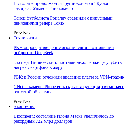
В столице продолжается групповой этап “Кубка
адмирала Ушакова” по хоккею
Танец футболиста Роналду сравнили с вирусными
движениями рэпера Toxi$
Prev
Next
Технологии
РКН опроверг введение ограничений в отношении
нейросети DeepSeek
Эксперт Вишневский: плотный чехол может усугубить
нагрев смартфона в жару
РБК: в России отложили введение платы за VPN-трафик
CNet: в камере iPhone есть скрытая функция, связанная с
очисткой объектива
Prev
Next
Экономика
Bloomberg: состояние Илона Маска увеличилось до
рекордных 722 млрд долларов