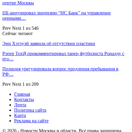
центре Москвы
ЦБ аннулировал лицензию “НС Банк” на управление
ценными…
Prev
Next
1 из 546
Сейчас читают
Энн Хэтэуэй заявила об отсутствии пластики
Рэпер Toxi$ прокомментировал танец футболиста Роналду с
его…
Полиция урегулировала вопрос продления пребывания в
РФ…
Prev
Next
1 из 209
Главная
Контакты
Лента
Политика сайта
Карта
Реклама на сайте
© 2026 - Новости Москвы и области. Все права защищены.