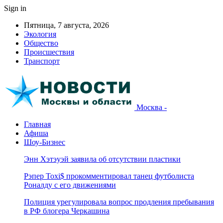
Sign in
Пятница, 7 августа, 2026
Экология
Общество
Происшествия
Транспорт
Москва -
Главная
Афиша
Шоу-Бизнес
Энн Хэтэуэй заявила об отсутствии пластики
Рэпер Toxi$ прокомментировал танец футболиста
Роналду с его движениями
Полиция урегулировала вопрос продления пребывания
в РФ блогера Черкашина