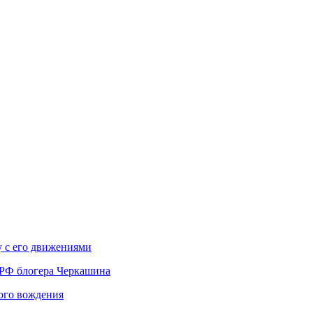
у с его движениями
 РФ блогера Черкашина
вого вождения