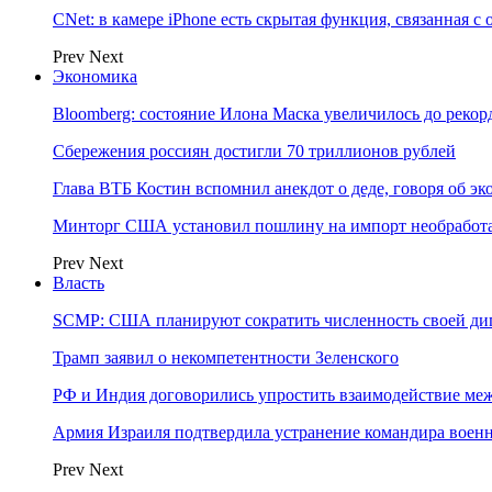
CNet: в камере iPhone есть скрытая функция, связанная с
Prev
Next
Экономика
Bloomberg: состояние Илона Маска увеличилось до рекор
Сбережения россиян достигли 70 триллионов рублей
Глава ВТБ Костин вспомнил анекдот о деде, говоря об э
Минторг США установил пошлину на импорт необработа
Prev
Next
Власть
SCMP: США планируют сократить численность своей ди
Трамп заявил о некомпетентности Зеленского
РФ и Индия договорились упростить взаимодействие м
Армия Израиля подтвердила устранение командира вое
Prev
Next