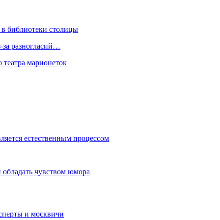
 в библиотеки столицы
з-за разногласий…
о театра марионеток
вляется естественным процессом
 обладать чувством юмора
сперты и москвичи