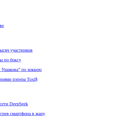
ве
тысяч участников
ы по боксу
а Ушакова” по хоккею
ниями рэпера Toxi$
сети DeepSeek
грев смартфона в жару