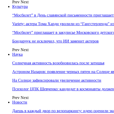
Prev
Next
Культура
“Мосбилет” в День славянской письменности приглашает
Variety: актера Тома Харди уволили из “Гангстерленда” и
“Мосбилет” приглашает в закулисье Московского детског
Бондарчук не исключил, что ИИ заменит актеров
Prev
Next
Наука
Солнечная активность возобновилась после затишья
Астроном Назаров: появление черных пятен на Солнце я
На Солнце зафиксировали увеличение активности
Психолог ЦПК Шевченко: кандидат в космонавты должен
Prev
Next
Новости
Даешь в каждый двор по велопаркингу: идею оценили эк