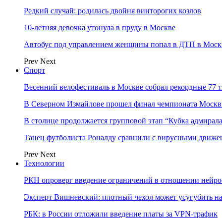
Редкий случай: родилась двойня винторогих козлов
10-летняя девочка утонула в пруду в Москве
Автобус под управлением женщины попал в ДТП в Моск
Prev
Next
Спорт
Весенний велофестиваль в Москве собрал рекордные 77 
В Северном Измайлове прошел финал чемпионата Москв
В столице продолжается групповой этап “Кубка адмирал
Танец футболиста Роналду сравнили с вирусными движе
Prev
Next
Технологии
РКН опроверг введение ограничений в отношении нейро
Эксперт Вишневский: плотный чехол может усугубить на
РБК: в России отложили введение платы за VPN-трафик