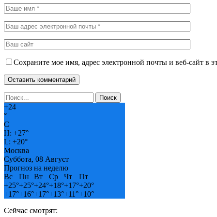
Сохраните мое имя, адрес электронной почты и веб-сайт в э
+
24
°
C
H:
+
27°
L:
+
20°
Москва
Суббота, 08 Август
Прогноз на неделю
Вс
Пн
Вт
Ср
Чт
Пт
+
25°
+
25°
+
24°
+
18°
+
17°
+
20°
+
17°
+
16°
+
17°
+
13°
+
11°
+
10°
Сейчас смотрят: