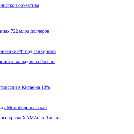
 очисткой объектива
дных 722 млрд долларов
кономике РФ под санкциями
нного палладия из России
пмиссии в Китае на 10%
ежду Минобороны стран
нного крыла ХАМАС в Ливане