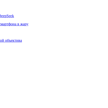
DeepSeek
смартфона в жару
кой объектива