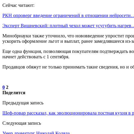
Сейчас читают:
РКН опроверг введение ограничений в отношении нейросети
Эксперт Вишневский: плотный чехол может усугубить нагрев
Минобрнауки также уточнило, что нововведение упростит проц
ускорить оформление льгот и выплат, ранее замедлявшееся из
Еще одна функция, позволяющая покупателям подтверждать воз
начнет действовать с 1 сентября.
Продавцов обяжут не только принимать такие сведения, но и 
0
2
Поделится
Предыдущая запись
Шеф-повар рассказал, как эволюционировала постная кухня в
Следующая запись
Умер драматург Николай Коляда