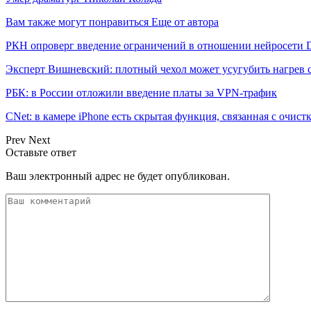
Вам также могут понравиться
Еще от автора
РКН опроверг введение ограничений в отношении нейросети 
Эксперт Вишневский: плотный чехол может усугубить нагрев 
РБК: в России отложили введение платы за VPN-трафик
CNet: в камере iPhone есть скрытая функция, связанная с очист
Prev
Next
Оставьте ответ
Ваш электронный адрес не будет опубликован.