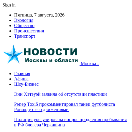
Sign in
Пятница, 7 августа, 2026
Экология
Общество
Происшествия
Транспорт
Москва -
Главная
Афиша
Шоу-Бизнес
Энн Хэтэуэй заявила об отсутствии пластики
Рэпер Toxi$ прокомментировал танец футболиста
Роналду с его движениями
Полиция урегулировала вопрос продления пребывания
в РФ блогера Черкашина