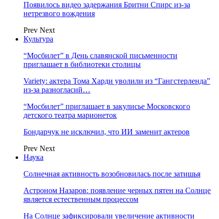
Появилось видео задержания Бритни Спирс из-за
нетрезвого вождения
Prev
Next
Культура
“Мосбилет” в День славянской письменности
приглашает в библиотеки столицы
Variety: актера Тома Харди уволили из “Гангстерленда”
из-за разногласий…
“Мосбилет” приглашает в закулисье Московского
детского театра марионеток
Бондарчук не исключил, что ИИ заменит актеров
Prev
Next
Наука
Солнечная активность возобновилась после затишья
Астроном Назаров: появление черных пятен на Солнце
является естественным процессом
На Солнце зафиксировали увеличение активности