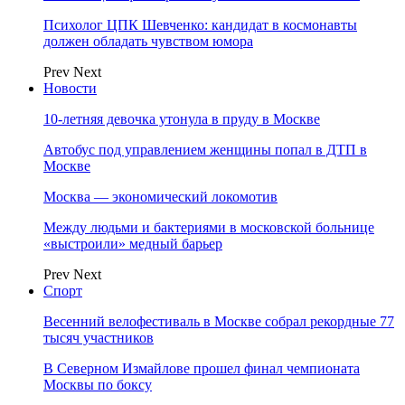
Психолог ЦПК Шевченко: кандидат в космонавты
должен обладать чувством юмора
Prev
Next
Новости
10-летняя девочка утонула в пруду в Москве
Автобус под управлением женщины попал в ДТП в
Москве
Москва — экономический локомотив
Между людьми и бактериями в московской больнице
«выстроили» медный барьер
Prev
Next
Спорт
Весенний велофестиваль в Москве собрал рекордные 77
тысяч участников
В Северном Измайлове прошел финал чемпионата
Москвы по боксу