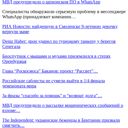
МВД предупредило о шпионском ПО в WhatsApp
Специалисты обнаружили серьезную проблему в мессенджере
WhatsApp (принадлежит компании…
РИА Новости: найденную в Смоленске 9-летнюю девочку
вернули маме
Deniz Haber: дрон ударил по турецкому танкеру у берегов
Сенегала
Биоспутник с мышами и мухами приземлился в степях
Оренбуржья
Глава “Роскосмоса” Баканов: проект “Рассвет”…
Российские саблисты не сумели выйти в 1/4 финала
чемпионата мира
За фразы “спасибо за помощь” и “возврат долга”…
МВД предупредило о рассылке мошеннических сообщений о
взломе…
The Independent: украинские беженцы в Британии призвали
смягчить…