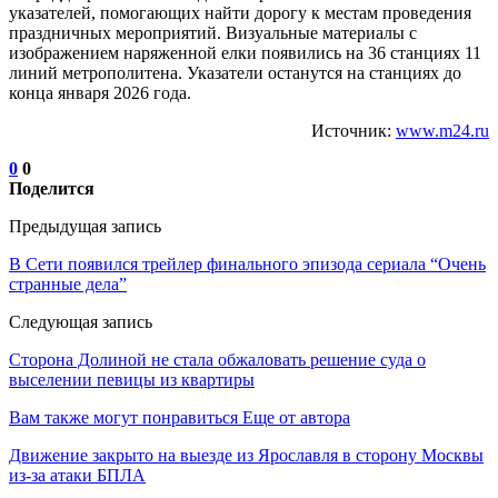
указателей, помогающих найти дорогу к местам проведения
праздничных мероприятий. Визуальные материалы с
изображением наряженной елки появились на 36 станциях 11
линий метрополитена. Указатели останутся на станциях до
конца января 2026 года.
Источник:
www.m24.ru
0
0
Поделится
Предыдущая запись
В Сети появился трейлер финального эпизода сериала “Очень
странные дела”
Следующая запись
Сторона Долиной не стала обжаловать решение суда о
выселении певицы из квартиры
Вам также могут понравиться
Еще от автора
Движение закрыто на выезде из Ярославля в сторону Москвы
из-за атаки БПЛА