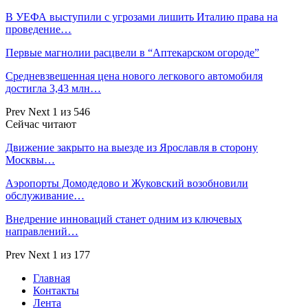
В УЕФА выступили с угрозами лишить Италию права на
проведение…
Первые магнолии расцвели в “Аптекарском огороде”
Средневзвешенная цена нового легкового автомобиля
достигла 3,43 млн…
Prev
Next
1 из 546
Сейчас читают
Движение закрыто на выезде из Ярославля в сторону
Москвы…
Аэропорты Домодедово и Жуковский возобновили
обслуживание…
Внедрение инноваций станет одним из ключевых
направлений…
Prev
Next
1 из 177
Главная
Контакты
Лента