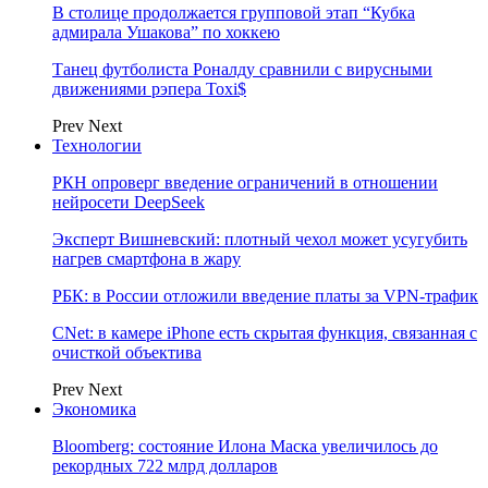
В столице продолжается групповой этап “Кубка
адмирала Ушакова” по хоккею
Танец футболиста Роналду сравнили с вирусными
движениями рэпера Toxi$
Prev
Next
Технологии
РКН опроверг введение ограничений в отношении
нейросети DeepSeek
Эксперт Вишневский: плотный чехол может усугубить
нагрев смартфона в жару
РБК: в России отложили введение платы за VPN-трафик
CNet: в камере iPhone есть скрытая функция, связанная с
очисткой объектива
Prev
Next
Экономика
Bloomberg: состояние Илона Маска увеличилось до
рекордных 722 млрд долларов