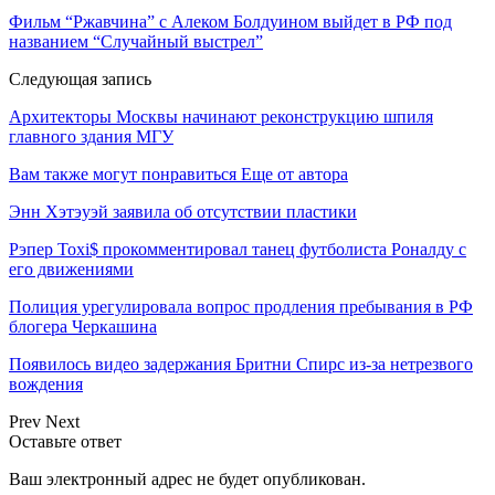
Фильм “Ржавчина” с Алеком Болдуином выйдет в РФ под
названием “Случайный выстрел”
Следующая запись
Архитекторы Москвы начинают реконструкцию шпиля
главного здания МГУ
Вам также могут понравиться
Еще от автора
Энн Хэтэуэй заявила об отсутствии пластики
Рэпер Toxi$ прокомментировал танец футболиста Роналду с
его движениями
Полиция урегулировала вопрос продления пребывания в РФ
блогера Черкашина
Появилось видео задержания Бритни Спирс из-за нетрезвого
вождения
Prev
Next
Оставьте ответ
Ваш электронный адрес не будет опубликован.