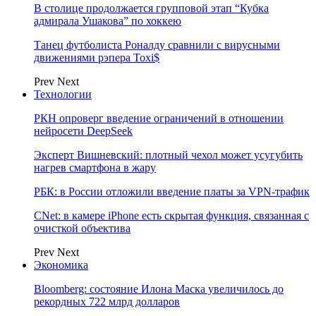
В столице продолжается групповой этап “Кубка
адмирала Ушакова” по хоккею
Танец футболиста Роналду сравнили с вирусными
движениями рэпера Toxi$
Prev
Next
Технологии
РКН опроверг введение ограничений в отношении
нейросети DeepSeek
Эксперт Вишневский: плотный чехол может усугубить
нагрев смартфона в жару
РБК: в России отложили введение платы за VPN-трафик
CNet: в камере iPhone есть скрытая функция, связанная с
очисткой объектива
Prev
Next
Экономика
Bloomberg: состояние Илона Маска увеличилось до
рекордных 722 млрд долларов