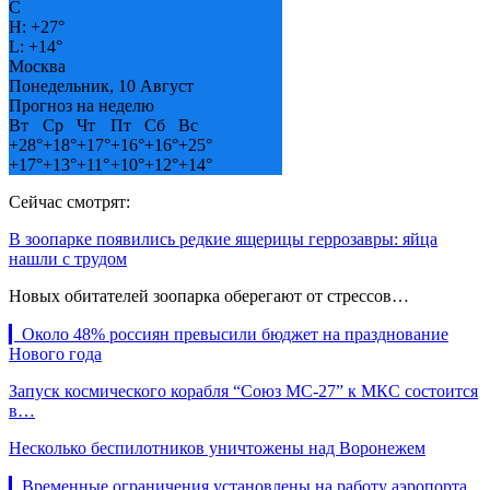
C
H:
+
27°
L:
+
14°
Москва
Понедельник, 10 Август
Прогноз на неделю
Вт
Ср
Чт
Пт
Сб
Вс
+
28°
+
18°
+
17°
+
16°
+
16°
+
25°
+
17°
+
13°
+
11°
+
10°
+
12°
+
14°
Сейчас смотрят:
В зоопарке появились редкие ящерицы геррозавры: яйца
нашли с трудом
Новых обитателей зоопарка оберегают от стрессов…
▎Около 48% россиян превысили бюджет на празднование
Нового года
Запуск космического корабля “Союз МС-27” к МКС состоится
в…
Несколько беспилотников уничтожены над Воронежем
▎Временные ограничения установлены на работу аэропорта