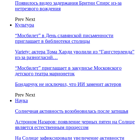
Появилось видео задержания Бритни Спирс из-за
нетрезвого вождения
Prev
Next
Культура
“Мосбилет” в День славянской письменности
приглашает в библиотеки столицы
Variety: актера Тома Харди уволили из “Гангстерленда”
из-за разногласий…
“Мосбилет” приглашает в закулисье Московского
детского театра марионеток
Бондарчук не исключил, что ИИ заменит актеров
Prev
Next
Наука
Солнечная активность возобновилась после затишья
Астроном Назаров: появление черных пятен на Солнце
является естественным процессом
На Солнце зафиксировали увеличение активности