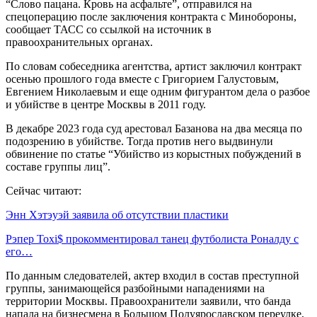
“Слово пацана. Кровь на асфальте”, отправился на
спецоперацию после заключения контракта с Минобороны,
сообщает ТАСС со ссылкой на источник в
правоохранительных органах.
По словам собеседника агентства, артист заключил контракт
осенью прошлого года вместе с Григорием Галустовым,
Евгением Николаевым и еще одним фигурантом дела о разбое
и убийстве в центре Москвы в 2011 году.
В декабре 2023 года суд арестовал Базанова на два месяца по
подозрению в убийстве. Тогда против него выдвинули
обвинение по статье “Убийство из корыстных побуждений в
составе группы лиц”.
Сейчас читают:
Энн Хэтэуэй заявила об отсутствии пластики
Рэпер Toxi$ прокомментировал танец футболиста Роналду с
его…
По данным следователей, актер входил в состав преступной
группы, занимающейся разбойными нападениями на
территории Москвы. Правоохранители заявили, что банда
напала на бизнесмена в Большом Полуярославском переулке,