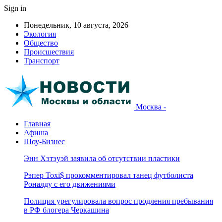
Sign in
Понедельник, 10 августа, 2026
Экология
Общество
Происшествия
Транспорт
Москва -
Главная
Афиша
Шоу-Бизнес
Энн Хэтэуэй заявила об отсутствии пластики
Рэпер Toxi$ прокомментировал танец футболиста
Роналду с его движениями
Полиция урегулировала вопрос продления пребывания
в РФ блогера Черкашина