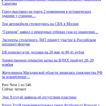
Саратова
Город выставил на торги 2 помещения в исторических
зданиях у станции…
Три автомобиля столкнулись на СВХ в Москве
“Газпром” заявил о рекордных отборах газа из хранилищ…
Эксперты столичного ДИТ примут участие в Российском
интернет-форуме
ЦБ понизил курс доллара на 20 мая до 80,41 рубля
Торжественное открытие катка на ВДНХ пройдет 28–29
ноября
Жительница Магаданской области лишилась гражданства РФ
за оскорбление…
Prev
Next
1 из 546
Сейчас читают
Энн Хэтэуэй заявила об отсутствии пластики
Рэпер Toxi$ прокомментировал танец футболиста Роналду с