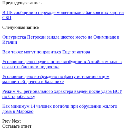
Предыдущая запись
В ЦБ сообщили о переходе мошенников с банковских карт на
СБП
Следующая запись
Фигуристка Петросян заняла шестое место на Олимпиаде в
Италии
Вам также могут понравиться
Еще от автора
Уголовное дело о хулиганстве возбудили в Алтайском крае в
связи с избиением подростка
Уголовное дело возбуждено по факту истязания отцом
малолетней дочери в Балашихе
Режим ЧС регионального характера введен после удара ВСУ
по Старобельску
Как минимум 14 человек погибли при обрушении жилого
дома в Марокко
Prev
Next
Оставьте ответ