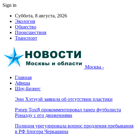
Sign in
Суббота, 8 августа, 2026
Экология
Общество
Происшествия
Транспорт
Москва -
Главная
Афиша
Шоу-Бизнес
Энн Хэтэуэй заявила об отсутствии пластики
Рэпер Toxi$ прокомментировал танец футболиста
Роналду с его движениями
Полиция урегулировала вопрос продления пребывания
в РФ блогера Черкашина