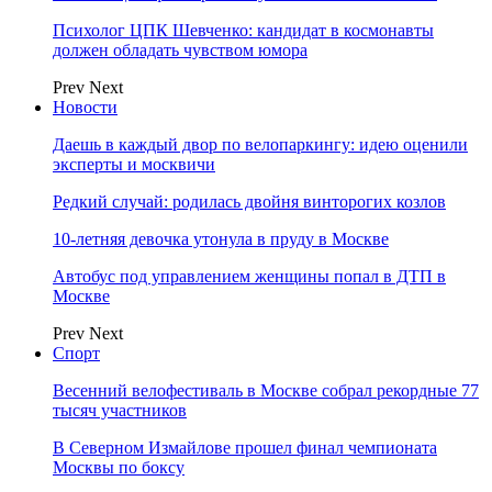
Психолог ЦПК Шевченко: кандидат в космонавты
должен обладать чувством юмора
Prev
Next
Новости
Даешь в каждый двор по велопаркингу: идею оценили
эксперты и москвичи
Редкий случай: родилась двойня винторогих козлов
10-летняя девочка утонула в пруду в Москве
Автобус под управлением женщины попал в ДТП в
Москве
Prev
Next
Спорт
Весенний велофестиваль в Москве собрал рекордные 77
тысяч участников
В Северном Измайлове прошел финал чемпионата
Москвы по боксу