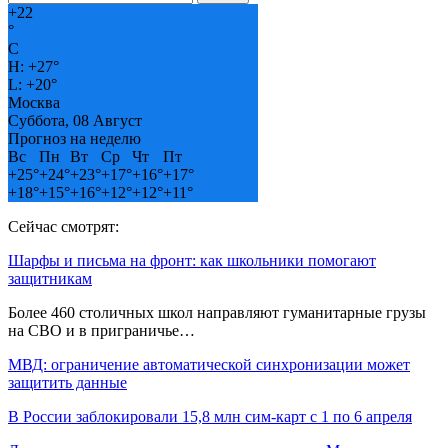
+
22
°
C
H:
+
27°
L:
+
20°
Москва
Суббота, 08 Август
Прогноз на неделю
Вс
Пн
Вт
Ср
Чт
Пт
+
25°
+
24°
+
23°
+
17°
+
16°
+
17°
+
18°
+
15°
+
16°
+
12°
+
12°
+
11°
Сейчас смотрят:
Шарфы и письма на фронт: как школьники помогают
защитникам
Более 460 столичных школ направляют гуманитарные грузы
на СВО и в приграничье…
МВД: ограничение автоматической синхронизации может
защитить данные
В России заблокировали 15,8 млн сим-карт с 1 по 6 апреля