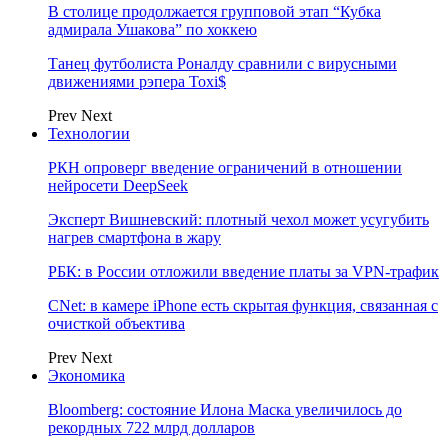
В столице продолжается групповой этап “Кубка
адмирала Ушакова” по хоккею
Танец футболиста Роналду сравнили с вирусными
движениями рэпера Toxi$
Prev
Next
Технологии
РКН опроверг введение ограничений в отношении
нейросети DeepSeek
Эксперт Вишневский: плотный чехол может усугубить
нагрев смартфона в жару
РБК: в России отложили введение платы за VPN-трафик
CNet: в камере iPhone есть скрытая функция, связанная с
очисткой объектива
Prev
Next
Экономика
Bloomberg: состояние Илона Маска увеличилось до
рекордных 722 млрд долларов