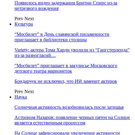
Появилось видео задержания Бритни Спирс из-за
нетрезвого вождения
Prev
Next
Культура
“Мосбилет” в День славянской письменности
приглашает в библиотеки столицы
Variety: актера Тома Харди уволили из “Гангстерленда”
из-за разногласий…
“Мосбилет” приглашает в закулисье Московского
детского театра марионеток
Бондарчук не исключил, что ИИ заменит актеров
Prev
Next
Наука
Солнечная активность возобновилась после затишья
Астроном Назаров: появление черных пятен на Солнце
является естественным процессом
На Солнце зафиксировали увеличение активности