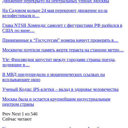
Движение перекрыто на центральных улицах Москвы
На Садовом кольце 24 мая перекроют движение из-за
велофестиваля и…
Глава NTSB Хоменди: самолет с фигуристами РФ разбился в
США по вине…
Привязанные к “Госуслугам” номера начнут проверять в…
Москвичи почтили память жертв теракта на станции метро…
Yle: Финляндия запустит между городами страны поезда,
ходившие в…
В МВД предупредили о мошеннических ссылках на
всплывающее окно
Ученый Кодзи: iPS-клетки – вклад в здоровье человечества
Москва была и остается крупнейшим индустриальным
центром страны
Prev
Next
1 из 546
Сейчас читают