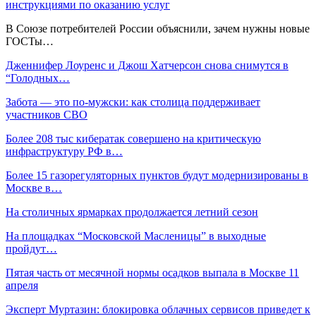
инструкциями по оказанию услуг
В Союзе потребителей России объяснили, зачем нужны новые
ГОСТы…
Дженнифер Лоуренс и Джош Хатчерсон снова снимутся в
“Голодных…
Забота — это по-мужски: как столица поддерживает
участников СВО
Более 208 тыс кибератак совершено на критическую
инфраструктуру РФ в…
Более 15 газорегуляторных пунктов будут модернизированы в
Москве в…
На столичных ярмарках продолжается летний сезон
На площадках “Московской Масленицы” в выходные
пройдут…
Пятая часть от месячной нормы осадков выпала в Москве 11
апреля
Эксперт Муртазин: блокировка облачных сервисов приведет к