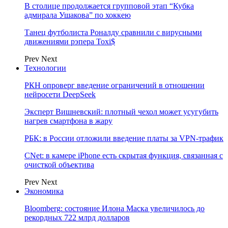
В столице продолжается групповой этап “Кубка
адмирала Ушакова” по хоккею
Танец футболиста Роналду сравнили с вирусными
движениями рэпера Toxi$
Prev
Next
Технологии
РКН опроверг введение ограничений в отношении
нейросети DeepSeek
Эксперт Вишневский: плотный чехол может усугубить
нагрев смартфона в жару
РБК: в России отложили введение платы за VPN-трафик
CNet: в камере iPhone есть скрытая функция, связанная с
очисткой объектива
Prev
Next
Экономика
Bloomberg: состояние Илона Маска увеличилось до
рекордных 722 млрд долларов