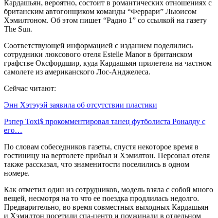
Кардашьян, вероятно, состоит в романтических отношениях с
британским автогонщиком команды “Феррари” Льюисом
Хэмилтоном. Об этом пишет “Радио 1” со ссылкой на газету
The Sun.
Соответствующей информацией с изданием поделились
сотрудники люксового отеля Estelle Manor в британском
графстве Оксфордшир, куда Кардашьян прилетела на частном
самолете из американского Лос-Анджелеса.
Сейчас читают:
Энн Хэтэуэй заявила об отсутствии пластики
Рэпер Toxi$ прокомментировал танец футболиста Роналду с
его…
По словам собеседников газеты, спустя некоторое время в
гостиницу на вертолете прибыл и Хэмилтон. Персонал отеля
также рассказал, что знаменитости поселились в одном
номере.
Как отметил один из сотрудников, модель взяла с собой много
вещей, несмотря на то что ее поездка продлилась недолго.
Предварительно, во время совместных выходных Кардашьян
и Хэмилтон посетили спа-центр и поужинали в отдельном