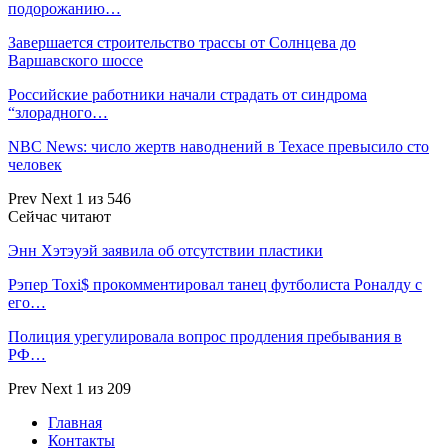
подорожанию…
Завершается строительство трассы от Солнцева до
Варшавского шоссе
Российские работники начали страдать от синдрома
“злорадного…
NBC News: число жертв наводнений в Техасе превысило сто
человек
Prev
Next
1 из 546
Сейчас читают
Энн Хэтэуэй заявила об отсутствии пластики
Рэпер Toxi$ прокомментировал танец футболиста Роналду с
его…
Полиция урегулировала вопрос продления пребывания в
РФ…
Prev
Next
1 из 209
Главная
Контакты