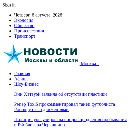
Sign in
Четверг, 6 августа, 2026
Экология
Общество
Происшествия
Транспорт
Москва -
Главная
Афиша
Шоу-Бизнес
Энн Хэтэуэй заявила об отсутствии пластики
Рэпер Toxi$ прокомментировал танец футболиста
Роналду с его движениями
Полиция урегулировала вопрос продления пребывания
в РФ блогера Черкашина