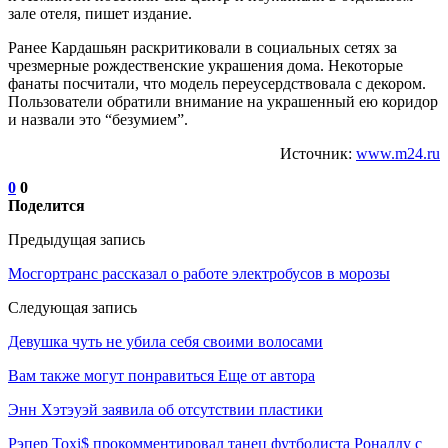
зале отеля, пишет издание.
Ранее Кардашьян раскритиковали в социальных сетях за
чрезмерные рождественские украшения дома. Некоторые
фанаты посчитали, что модель переусердствовала с декором.
Пользователи обратили внимание на украшенный ею коридор
и назвали это “безумием”.
Источник:
www.m24.ru
0
0
Поделится
Предыдущая запись
Мосгортранс рассказал о работе электробусов в морозы
Следующая запись
Девушка чуть не убила себя своими волосами
Вам также могут понравиться
Еще от автора
Энн Хэтэуэй заявила об отсутствии пластики
Рэпер Toxi$ прокомментировал танец футболиста Роналду с