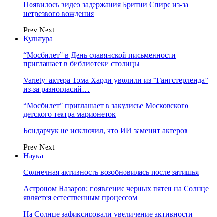
Появилось видео задержания Бритни Спирс из-за
нетрезвого вождения
Prev
Next
Культура
“Мосбилет” в День славянской письменности
приглашает в библиотеки столицы
Variety: актера Тома Харди уволили из “Гангстерленда”
из-за разногласий…
“Мосбилет” приглашает в закулисье Московского
детского театра марионеток
Бондарчук не исключил, что ИИ заменит актеров
Prev
Next
Наука
Солнечная активность возобновилась после затишья
Астроном Назаров: появление черных пятен на Солнце
является естественным процессом
На Солнце зафиксировали увеличение активности