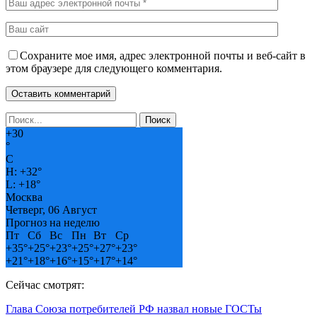
Сохраните мое имя, адрес электронной почты и веб-сайт в
этом браузере для следующего комментария.
+
30
°
C
H:
+
32°
L:
+
18°
Москва
Четверг, 06 Август
Прогноз на неделю
Пт
Сб
Вс
Пн
Вт
Ср
+
35°
+
25°
+
23°
+
25°
+
27°
+
23°
+
21°
+
18°
+
16°
+
15°
+
17°
+
14°
Сейчас смотрят:
Глава Союза потребителей РФ назвал новые ГОСТы