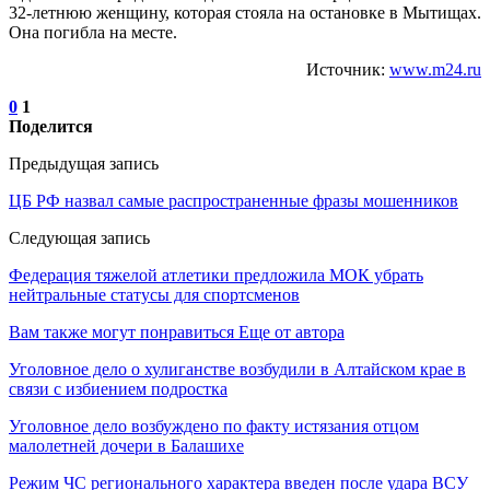
32-летнюю женщину, которая стояла на остановке в Мытищах.
Она погибла на месте.
Источник:
www.m24.ru
0
1
Поделится
Предыдущая запись
ЦБ РФ назвал самые распространенные фразы мошенников
Следующая запись
Федерация тяжелой атлетики предложила МОК убрать
нейтральные статусы для спортсменов
Вам также могут понравиться
Еще от автора
Уголовное дело о хулиганстве возбудили в Алтайском крае в
связи с избиением подростка
Уголовное дело возбуждено по факту истязания отцом
малолетней дочери в Балашихе
Режим ЧС регионального характера введен после удара ВСУ