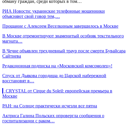
обману граждан, среди которых в том…
РИА Новости: украинские телефонные мошенники
объясняют свой говор тем,…
Прощание с Алексеем Веселкиным завершилось в Москве
В Москве отремонтируют знаменитый особняк текстильного
магната…
В Чечне объявлен трехдневный траур после смерти Бувайсара
Сайтиева
Редакционная подписка на «Московский комсомолец»!
Спуск от Дьякова городища до Царской набережной
восстановят в…
▎CRYSTAL от Cirque du Soleil: европейская премьера в
Москве
РАН: на Солнце практически исчезли все пятна
Актриса Галина Польских опровергла сообщения о
госпитализации с раком…