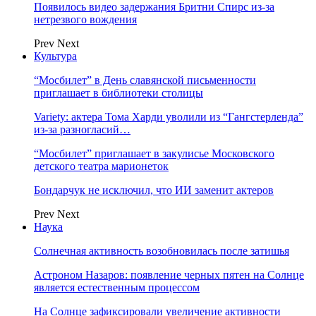
Появилось видео задержания Бритни Спирс из-за
нетрезвого вождения
Prev
Next
Культура
“Мосбилет” в День славянской письменности
приглашает в библиотеки столицы
Variety: актера Тома Харди уволили из “Гангстерленда”
из-за разногласий…
“Мосбилет” приглашает в закулисье Московского
детского театра марионеток
Бондарчук не исключил, что ИИ заменит актеров
Prev
Next
Наука
Солнечная активность возобновилась после затишья
Астроном Назаров: появление черных пятен на Солнце
является естественным процессом
На Солнце зафиксировали увеличение активности