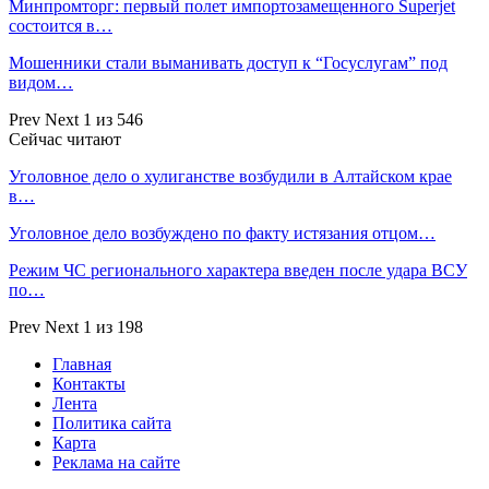
Минпромторг: первый полет импортозамещенного Superjet
состоится в…
Мошенники стали выманивать доступ к “Госуслугам” под
видом…
Prev
Next
1 из 546
Сейчас читают
Уголовное дело о хулиганстве возбудили в Алтайском крае
в…
Уголовное дело возбуждено по факту истязания отцом…
Режим ЧС регионального характера введен после удара ВСУ
по…
Prev
Next
1 из 198
Главная
Контакты
Лента
Политика сайта
Карта
Реклама на сайте