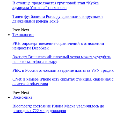
В столице продолжается групповой этап “Кубка
адмирала Ушакова” по хоккею
Танец футболиста Роналду сравнили с вирусными
движениями рэпера Toxi$
Prev
Next
Технологии
РКН опроверг введение ограничений в отношении
нейросети DeepSeek
Эксперт Вишневский: плотный чехол может усугубить
нагрев смартфона в жару
РБК: в России отложили введение платы за VPN-трафик
CNet: в камере iPhone есть скрытая функция, связанная с
очисткой объектива
Prev
Next
Экономика
Bloomberg: состояние Илона Маска увеличилось до
рекордных 722 млрд долларов