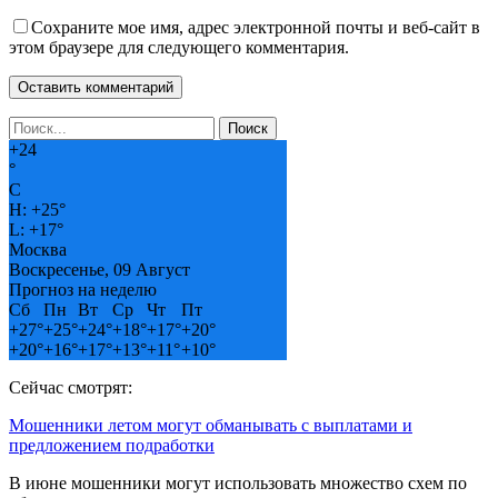
Сохраните мое имя, адрес электронной почты и веб-сайт в
этом браузере для следующего комментария.
+
24
°
C
H:
+
25°
L:
+
17°
Москва
Воскресенье, 09 Август
Прогноз на неделю
Сб
Пн
Вт
Ср
Чт
Пт
+
27°
+
25°
+
24°
+
18°
+
17°
+
20°
+
20°
+
16°
+
17°
+
13°
+
11°
+
10°
Сейчас смотрят:
Мошенники летом могут обманывать с выплатами и
предложением подработки
В июне мошенники могут использовать множество схем по