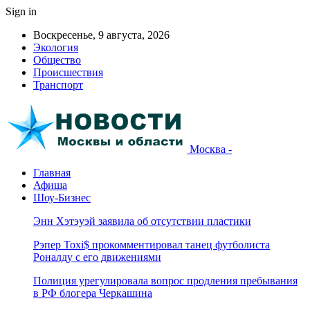
Sign in
Воскресенье, 9 августа, 2026
Экология
Общество
Происшествия
Транспорт
Москва -
Главная
Афиша
Шоу-Бизнес
Энн Хэтэуэй заявила об отсутствии пластики
Рэпер Toxi$ прокомментировал танец футболиста
Роналду с его движениями
Полиция урегулировала вопрос продления пребывания
в РФ блогера Черкашина