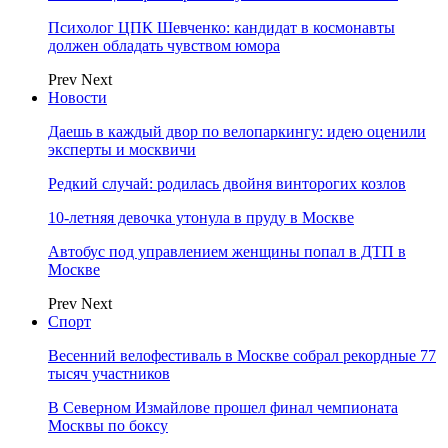
Психолог ЦПК Шевченко: кандидат в космонавты
должен обладать чувством юмора
Prev
Next
Новости
Даешь в каждый двор по велопаркингу: идею оценили
эксперты и москвичи
Редкий случай: родилась двойня винторогих козлов
10-летняя девочка утонула в пруду в Москве
Автобус под управлением женщины попал в ДТП в
Москве
Prev
Next
Спорт
Весенний велофестиваль в Москве собрал рекордные 77
тысяч участников
В Северном Измайлове прошел финал чемпионата
Москвы по боксу