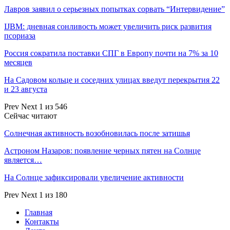
Лавров заявил о серьезных попытках сорвать “Интервидение”
IJBM: дневная сонливость может увеличить риск развития
псориаза
Россия сократила поставки СПГ в Европу почти на 7% за 10
месяцев
На Садовом кольце и соседних улицах введут перекрытия 22
и 23 августа
Prev
Next
1 из 546
Сейчас читают
Солнечная активность возобновилась после затишья
Астроном Назаров: появление черных пятен на Солнце
является…
На Солнце зафиксировали увеличение активности
Prev
Next
1 из 180
Главная
Контакты