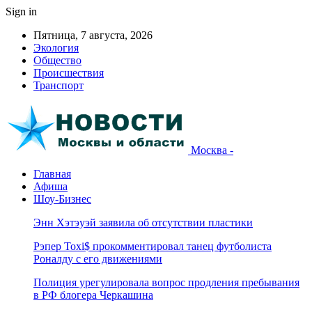
Sign in
Пятница, 7 августа, 2026
Экология
Общество
Происшествия
Транспорт
Москва -
Главная
Афиша
Шоу-Бизнес
Энн Хэтэуэй заявила об отсутствии пластики
Рэпер Toxi$ прокомментировал танец футболиста
Роналду с его движениями
Полиция урегулировала вопрос продления пребывания
в РФ блогера Черкашина