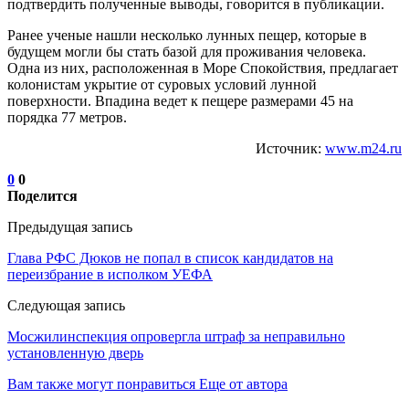
подтвердить полученные выводы, говорится в публикации.
Ранее ученые нашли несколько лунных пещер, которые в
будущем могли бы стать базой для проживания человека.
Одна из них, расположенная в Море Спокойствия, предлагает
колонистам укрытие от суровых условий лунной
поверхности. Впадина ведет к пещере размерами 45 на
порядка 77 метров.
Источник:
www.m24.ru
0
0
Поделится
Предыдущая запись
Глава РФС Дюков не попал в список кандидатов на
переизбрание в исполком УЕФА
Следующая запись
Мосжилинспекция опровергла штраф за неправильно
установленную дверь
Вам также могут понравиться
Еще от автора