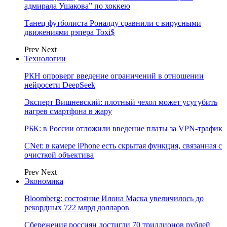
адмирала Ушакова” по хоккею
Танец футболиста Роналду сравнили с вирусными
движениями рэпера Toxi$
Prev
Next
Технологии
РКН опроверг введение ограничений в отношении
нейросети DeepSeek
Эксперт Вишневский: плотный чехол может усугубить
нагрев смартфона в жару
РБК: в России отложили введение платы за VPN-трафик
CNet: в камере iPhone есть скрытая функция, связанная с
очисткой объектива
Prev
Next
Экономика
Bloomberg: состояние Илона Маска увеличилось до
рекордных 722 млрд долларов
Сбережения россиян достигли 70 триллионов рублей