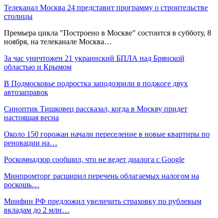
Телеканал Москва 24 представит программу о строительстве
столицы
Премьера цикла "Построено в Москве" состоится в субботу, 8
ноября, на телеканале Москва…
За час уничтожен 21 украинский БПЛА над Брянской
областью и Крымом
В Подмосковье подростка заподозрили в поджоге двух
автозаправок
Синоптик Тишковец рассказал, когда в Москву придет
настоящая весна
Около 150 горожан начали переселение в новые квартиры по
реновации на…
Роскомнадзор сообщил, что не ведет диалога с Google
Минпромторг расширил перечень облагаемых налогом на
роскошь…
Минфин РФ предложил увеличить страховку по рублевым
вкладам до 2 млн…