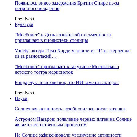
Появилось видео задержания Бритни Спирс из-за
нетрезвого вождения
Prev
Next
Культура
“Мосбилет” в День славянской письменности
приглашает в библиотеки столицы
Variety: актера Тома Харди уволили из “Гангстерленда”
из-за разногласий…
“Мосбилет” приглашает в закулисье Московского
детского театра марионеток
Бондарчук не исключил, что ИИ заменит актеров
Prev
Next
Наука
Солнечная активность возобновилась после затишья
Астроном Назаров: появление черных пятен на Солнце
является естественным процессом
На Солнце зафиксировали увеличение активности