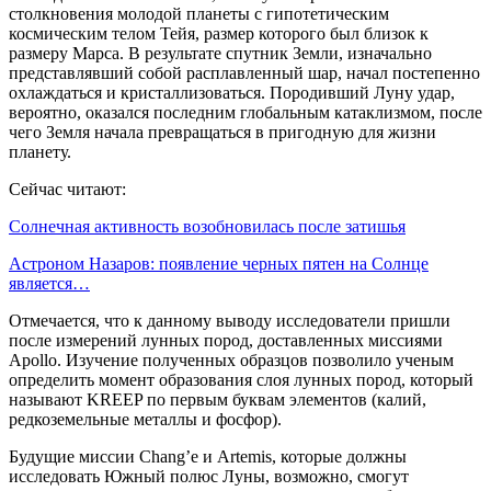
столкновения молодой планеты с гипотетическим
космическим телом Тейя, размер которого был близок к
размеру Марса. В результате спутник Земли, изначально
представлявший собой расплавленный шар, начал постепенно
охлаждаться и кристаллизоваться. Породивший Луну удар,
вероятно, оказался последним глобальным катаклизмом, после
чего Земля начала превращаться в пригодную для жизни
планету.
Сейчас читают:
Солнечная активность возобновилась после затишья
Астроном Назаров: появление черных пятен на Солнце
является…
Отмечается, что к данному выводу исследователи пришли
после измерений лунных пород, доставленных миссиями
Apollo. Изучение полученных образцов позволило ученым
определить момент образования слоя лунных пород, который
называют KREEP по первым буквам элементов (калий,
редкоземельные металлы и фосфор).
Будущие миссии Chang’e и Artemis, которые должны
исследовать Южный полюс Луны, возможно, смогут