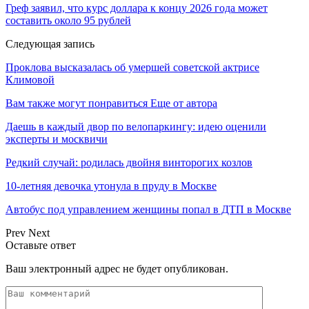
Греф заявил, что курс доллара к концу 2026 года может
составить около 95 рублей
Следующая запись
Проклова высказалась об умершей советской актрисе
Климовой
Вам также могут понравиться
Еще от автора
Даешь в каждый двор по велопаркингу: идею оценили
эксперты и москвичи
Редкий случай: родилась двойня винторогих козлов
10-летняя девочка утонула в пруду в Москве
Автобус под управлением женщины попал в ДТП в Москве
Prev
Next
Оставьте ответ
Ваш электронный адрес не будет опубликован.