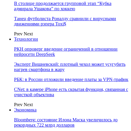
В столице продолжается групповой этап “Кубка
адмирала Ушакова” по хоккею
Танец футболиста Роналду сравнили с вирусными
движениями рэпера Toxi$
Prev
Next
Технологии
РКН опроверг введение ограничений в отношении
нейросети DeepSeek
Эксперт Вишневский: плотный чехол может усугубить
нагрев смартфона в жару
РБК: в России отложили введение платы за VPN-трафик
CNet: в камере iPhone есть скрытая функция, связанная с
очисткой объектива
Prev
Next
Экономика
Bloomberg: состояние Илона Маска увеличилось до
рекордных 722 млрд долларов