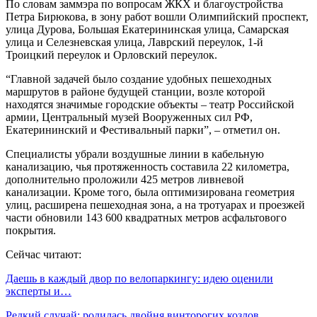
По словам заммэра по вопросам ЖКХ и благоустройства
Петра Бирюкова, в зону работ вошли Олимпийский проспект,
улица Дурова, Большая Екатерининская улица, Самарская
улица и Селезневская улица, Лаврский переулок, 1-й
Троицкий переулок и Орловский переулок.
“Главной задачей было создание удобных пешеходных
маршрутов в районе будущей станции, возле которой
находятся значимые городские объекты – театр Российской
армии, Центральный музей Вооруженных сил РФ,
Екатерининский и Фестивальный парки”, – отметил он.
Специалисты убрали воздушные линии в кабельную
канализацию, чья протяженность составила 22 километра,
дополнительно проложили 425 метров ливневой
канализации. Кроме того, была оптимизирована геометрия
улиц, расширена пешеходная зона, а на тротуарах и проезжей
части обновили 143 600 квадратных метров асфальтового
покрытия.
Сейчас читают:
Даешь в каждый двор по велопаркингу: идею оценили
эксперты и…
Редкий случай: родилась двойня винторогих козлов