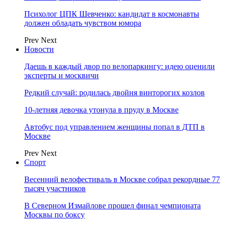
Психолог ЦПК Шевченко: кандидат в космонавты
должен обладать чувством юмора
Prev
Next
Новости
Даешь в каждый двор по велопаркингу: идею оценили
эксперты и москвичи
Редкий случай: родилась двойня винторогих козлов
10-летняя девочка утонула в пруду в Москве
Автобус под управлением женщины попал в ДТП в
Москве
Prev
Next
Спорт
Весенний велофестиваль в Москве собрал рекордные 77
тысяч участников
В Северном Измайлове прошел финал чемпионата
Москвы по боксу