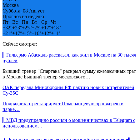
Москва
Суббота, 08 Август
Прогноз на неделю
Пт
Вс
Пн
Вт
Ср
Чт
+
32°
+
23°
+
25°
+
25°
+
17°
+
18°
+
21°
+
17°
+
15°
+
16°
+
12°
+
11°
Сейчас смотрят:
▎Гильермо Абаскаль рассказал, как жил в Москве на 30 тысяч
рублей
Бывший тренер "Спартака" раскрыл сумму ежемесячных трат
в Москве Бывший тренер московского…
ОАК передала Минобороны РФ партию новых истребителей
Су-35С
Подрядчик отреставрирует Померанцевую оранжерею в
парке…
▎МВД предупредило россиян о мошенничествах в Telegram с
использованием…
💵 Бесплатные ледовые шоу от олимпийских чемпионов ⛸