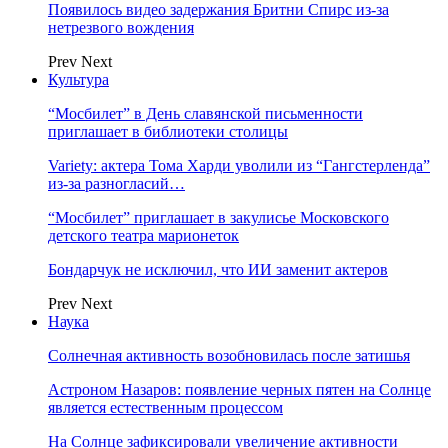
Появилось видео задержания Бритни Спирс из-за
нетрезвого вождения
Prev
Next
Культура
“Мосбилет” в День славянской письменности
приглашает в библиотеки столицы
Variety: актера Тома Харди уволили из “Гангстерленда”
из-за разногласий…
“Мосбилет” приглашает в закулисье Московского
детского театра марионеток
Бондарчук не исключил, что ИИ заменит актеров
Prev
Next
Наука
Солнечная активность возобновилась после затишья
Астроном Назаров: появление черных пятен на Солнце
является естественным процессом
На Солнце зафиксировали увеличение активности