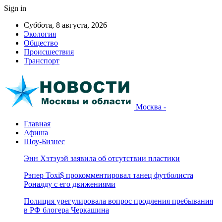
Sign in
Суббота, 8 августа, 2026
Экология
Общество
Происшествия
Транспорт
Москва -
Главная
Афиша
Шоу-Бизнес
Энн Хэтэуэй заявила об отсутствии пластики
Рэпер Toxi$ прокомментировал танец футболиста
Роналду с его движениями
Полиция урегулировала вопрос продления пребывания
в РФ блогера Черкашина