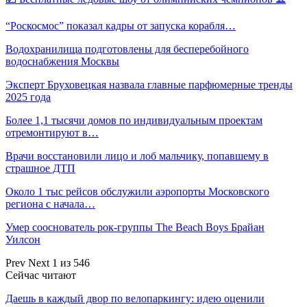
“Роскосмос” показал кадры от запуска корабля…
Водохранилища подготовлены для бесперебойного
водоснабжения Москвы
Эксперт Бруховецкая назвала главные парфюмерные тренды
2025 года
Более 1,1 тысячи домов по индивидуальным проектам
отремонтируют в…
Врачи восстановили лицо и лоб мальчику, попавшему в
страшное ДТП
Около 1 тыс рейсов обслужили аэропорты Московского
региона с начала…
Умер сооснователь рок-группы The Beach Boys Брайан
Уилсон
Prev
Next
1 из 546
Сейчас читают
Даешь в каждый двор по велопаркингу: идею оценили