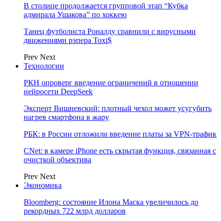
В столице продолжается групповой этап “Кубка
адмирала Ушакова” по хоккею
Танец футболиста Роналду сравнили с вирусными
движениями рэпера Toxi$
Prev
Next
Технологии
РКН опроверг введение ограничений в отношении
нейросети DeepSeek
Эксперт Вишневский: плотный чехол может усугубить
нагрев смартфона в жару
РБК: в России отложили введение платы за VPN-трафик
CNet: в камере iPhone есть скрытая функция, связанная с
очисткой объектива
Prev
Next
Экономика
Bloomberg: состояние Илона Маска увеличилось до
рекордных 722 млрд долларов