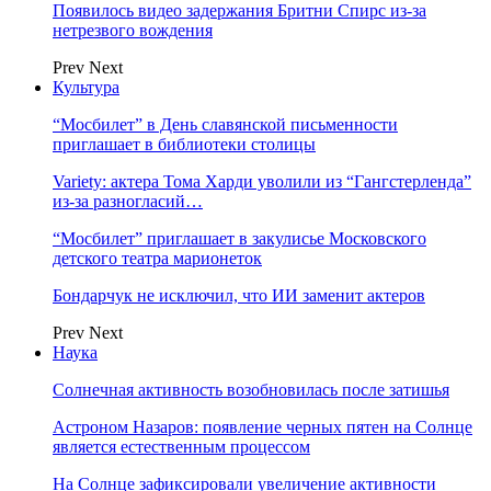
Появилось видео задержания Бритни Спирс из-за
нетрезвого вождения
Prev
Next
Культура
“Мосбилет” в День славянской письменности
приглашает в библиотеки столицы
Variety: актера Тома Харди уволили из “Гангстерленда”
из-за разногласий…
“Мосбилет” приглашает в закулисье Московского
детского театра марионеток
Бондарчук не исключил, что ИИ заменит актеров
Prev
Next
Наука
Солнечная активность возобновилась после затишья
Астроном Назаров: появление черных пятен на Солнце
является естественным процессом
На Солнце зафиксировали увеличение активности