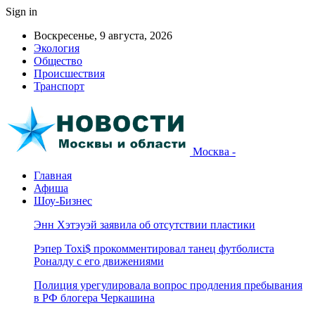
Sign in
Воскресенье, 9 августа, 2026
Экология
Общество
Происшествия
Транспорт
Москва -
Главная
Афиша
Шоу-Бизнес
Энн Хэтэуэй заявила об отсутствии пластики
Рэпер Toxi$ прокомментировал танец футболиста
Роналду с его движениями
Полиция урегулировала вопрос продления пребывания
в РФ блогера Черкашина