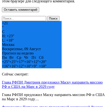
этом браузере для следующего комментария.
+
21
°
C
H:
+
23°
L:
+
18°
Москва
Воскресенье, 09 Август
Прогноз на неделю
Пн
Вт
Ср
Чт
Пт
Сб
+
25°
+
25°
+
17°
+
16°
+
12°
+
20°
+
16°
+
16°
+
12°
+
10°
+
9°
+
10°
Сейчас смотрят:
Глава РФПИ Дмитриев предложил Маску направить миссию
РФ и США на Марс в 2029 году
Глава РФПИ предложил Маску направить миссию РФ и США
на Марс в 2029 году…