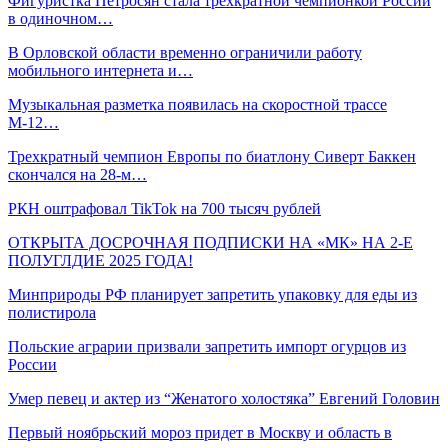
Фигуристка Петросян стала трехкратной чемпионкой России
в одиночном…
В Орловской области временно ограничили работу
мобильного интернета и…
Музыкальная разметка появилась на скоростной трассе
М-12…
Трехкратный чемпион Европы по биатлону Сиверт Баккен
скончался на 28-м…
РКН оштрафовал TikTok на 700 тысяч рублей
ОТКРЫТА ДОСРОЧНАЯ ПОДПИСКИ НА «МК» НА 2-Е
ПОЛУГЛДИЕ 2025 ГОДА!
Минприроды РФ планирует запретить упаковку для еды из
полистирола
Польские аграрии призвали запретить импорт огурцов из
России
Умер певец и актер из “Женатого холостяка” Евгений Головин
Первый ноябрьский мороз придет в Москву и область в