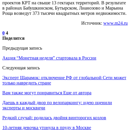
проектов КРТ на свыше 13 гектарах территорий. В результате
в районах Бабушкинском, Бутырском, Лианозово и Марьина
Роща возведут 373 тысячи квадратных метров недвижимости.
Источник:
www.m24.ru
0
4
Поделится
Предыдущая запись
Акция “Монетная неделя” стартовала в России
Следующая запись
Эксперт Шарамок: отключение РФ от глобальной Сети может
только навредить стране
Вам также могут понравиться
Еще от автора
Даешь в каждый двор по велопаркингу: идею оценили
эксперты и москвичи
Редкий случай: родилась двойня винторогих козлов
10-летняя девочка утонула в пруду в Москве