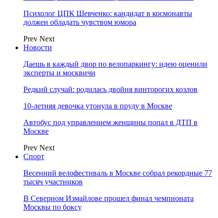
Психолог ЦПК Шевченко: кандидат в космонавты
должен обладать чувством юмора
Prev
Next
Новости
Даешь в каждый двор по велопаркингу: идею оценили
эксперты и москвичи
Редкий случай: родилась двойня винторогих козлов
10-летняя девочка утонула в пруду в Москве
Автобус под управлением женщины попал в ДТП в
Москве
Prev
Next
Спорт
Весенний велофестиваль в Москве собрал рекордные 77
тысяч участников
В Северном Измайлове прошел финал чемпионата
Москвы по боксу