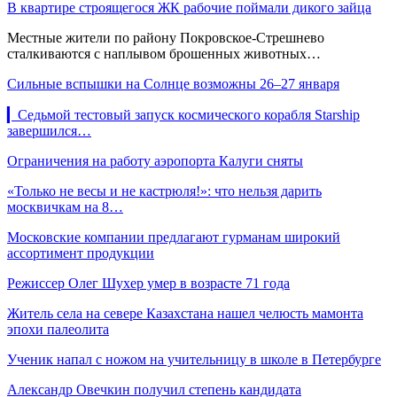
В квартире строящегося ЖК рабочие поймали дикого зайца
Местные жители по району Покровское-Стрешнево
сталкиваются с наплывом брошенных животных…
Сильные вспышки на Солнце возможны 26–27 января
▎Седьмой тестовый запуск космического корабля Starship
завершился…
Ограничения на работу аэропорта Калуги сняты
«Только не весы и не кастрюля!»: что нельзя дарить
москвичкам на 8…
Московские компании предлагают гурманам широкий
ассортимент продукции
Режиссер Олег Шухер умер в возрасте 71 года
Житель села на севере Казахстана нашел челюсть мамонта
эпохи палеолита
Ученик напал с ножом на учительницу в школе в Петербурге
Александр Овечкин получил степень кандидата