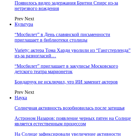
Появилось видео задержания Бритни Спирс из-за
нетрезвого вождения
Prev
Next
Культура
“Мосбилет” в День славянской письменности
приглашает в библиотеки столицы
Variety: актера Тома Харди уволили из “Гангстерленда”
из-за разногласий…
“Мосбилет” приглашает в закулисье Московского
детского театра марионеток
Бондарчук не исключил, что ИИ заменит актеров
Prev
Next
Наука
Солнечная активность возобновилась после затишья
Астроном Назаров: появление черных пятен на Солнце
является естественным процессом
На Солнце зафиксировали увеличение активности