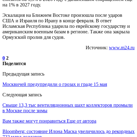
на 1% в 2027 году.
Эскалация на Ближнем Востоке произошла после ударов
США и Израиля по Ирану в конце февраля. В ответ
Исламская Республика ударила по еврейскому государству и
американским военным базам в регионе. Также она закрыла
Ормузский пролив для судов.
Источник:
www.m24.ru
0
2
Поделится
Предыдущая запись
Москвичей предупредили о грозах и граде 15 мая
Следующая запись
Свыше 13,3 тыс вентиляционных шахт коллекторов промыли
в Москве после зимы
Вам также могут понравиться
Еще от автора
Bloomberg: состояние Илона Маска увеличилось до рекордных
722 млрд долларов