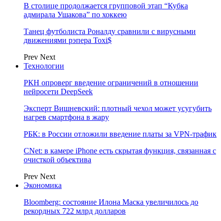
В столице продолжается групповой этап “Кубка
адмирала Ушакова” по хоккею
Танец футболиста Роналду сравнили с вирусными
движениями рэпера Toxi$
Prev
Next
Технологии
РКН опроверг введение ограничений в отношении
нейросети DeepSeek
Эксперт Вишневский: плотный чехол может усугубить
нагрев смартфона в жару
РБК: в России отложили введение платы за VPN-трафик
CNet: в камере iPhone есть скрытая функция, связанная с
очисткой объектива
Prev
Next
Экономика
Bloomberg: состояние Илона Маска увеличилось до
рекордных 722 млрд долларов