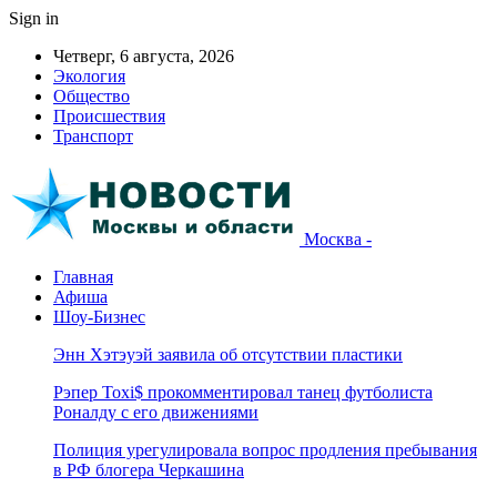
Sign in
Четверг, 6 августа, 2026
Экология
Общество
Происшествия
Транспорт
Москва -
Главная
Афиша
Шоу-Бизнес
Энн Хэтэуэй заявила об отсутствии пластики
Рэпер Toxi$ прокомментировал танец футболиста
Роналду с его движениями
Полиция урегулировала вопрос продления пребывания
в РФ блогера Черкашина