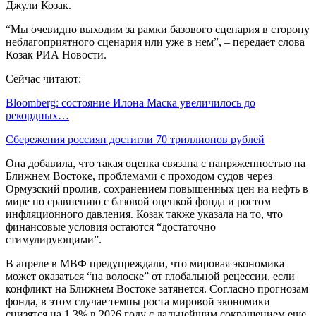
Джули Козак.
“Мы очевидно выходим за рамки базового сценария в сторону
неблагоприятного сценария или уже в нем”, – передает слова
Козак РИА Новости.
Сейчас читают:
Bloomberg: состояние Илона Маска увеличилось до
рекордных…
Сбережения россиян достигли 70 триллионов рублей
Она добавила, что такая оценка связана с напряженностью на
Ближнем Востоке, проблемами с проходом судов через
Ормузский пролив, сохранением повышенных цен на нефть в
мире по сравнению с базовой оценкой фонда и ростом
инфляционного давления. Козак также указала на то, что
финансовые условия остаются “достаточно
стимулирующими”.
В апреле в МВФ предупреждали, что мировая экономика
может оказаться “на волоске” от глобальной рецессии, если
конфликт на Ближнем Востоке затянется. Согласно прогнозам
фонда, в этом случае темпы роста мировой экономики
снизятся на 1,3% в 2026 году с дальнейшим сокращением еще