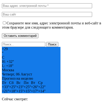
Сохраните мое имя, адрес электронной почты и веб-сайт в
этом браузере для следующего комментария.
+
29
°
C
H:
+
32°
L:
+
18°
Москва
Четверг, 06 Август
Прогноз на неделю
Пт
Сб
Вс
Пн
Вт
Ср
+
33°
+
25°
+
23°
+
25°
+
26°
+
22°
+
21°
+
18°
+
15°
+
15°
+
17°
+
14°
Сейчас смотрят: