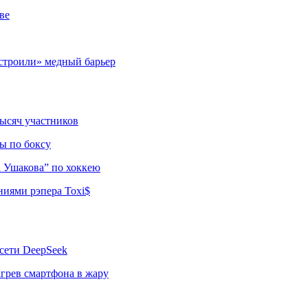
ве
строили» медный барьер
тысяч участников
ы по боксу
а Ушакова” по хоккею
ниями рэпера Toxi$
сети DeepSeek
грев смартфона в жару