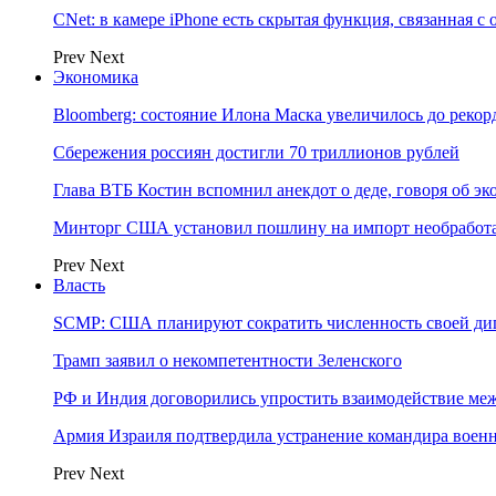
CNet: в камере iPhone есть скрытая функция, связанная с
Prev
Next
Экономика
Bloomberg: состояние Илона Маска увеличилось до рекор
Сбережения россиян достигли 70 триллионов рублей
Глава ВТБ Костин вспомнил анекдот о деде, говоря об э
Минторг США установил пошлину на импорт необработа
Prev
Next
Власть
SCMP: США планируют сократить численность своей ди
Трамп заявил о некомпетентности Зеленского
РФ и Индия договорились упростить взаимодействие м
Армия Израиля подтвердила устранение командира вое
Prev
Next