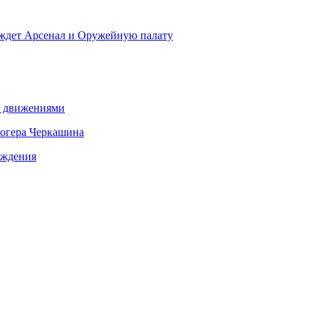
 ждет Арсенал и Оружейную палату
о движениями
логера Черкашина
ождения