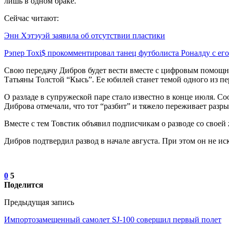
лишь в одном браке.
Сейчас читают:
Энн Хэтэуэй заявила об отсутствии пластики
Рэпер Toxi$ прокомментировал танец футболиста Роналду с е
Свою передачу Дибров будет вести вместе с цифровым помощни
Татьяны Толстой “Кысь”. Ее юбилей станет темой одного из п
О разладе в супружеской паре стало известно в конце июля. С
Диброва отмечали, что тот “разбит” и тяжело переживает разры
Вместе с тем Товстик объявил подписчикам о разводе со своей ж
Дибров подтвердил развод в начале августа. При этом он не ис
0
5
Поделится
Предыдущая запись
Импортозамещенный самолет SJ-100 совершил первый полет