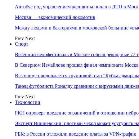
Автобус под управлением женщины попал в ДТП в Моск
Москва — экономический локомотив
Между людьми и бактериями в московской больнице «вы
Prev
Next
Спорт
Весенний велофестиваль в Москве собрал рекордные 77 
В Северном Измайлове прошел финал чемпионата Москв
В столице продолжается групповой этап “Кубка адмирал
Танец футболиста Роналду сравнили с вирусными движе
Prev
Next
Технологии
РКН опроверг введение ограничений в отношении нейро
Эксперт Вишневский: плотный чехол может усугубить на
РБК: в России отложили введение платы за VPN-трафик