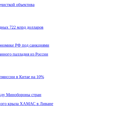
 очисткой объектива
дных 722 млрд долларов
кономике РФ под санкциями
нного палладия из России
пмиссии в Китае на 10%
ежду Минобороны стран
нного крыла ХАМАС в Ливане