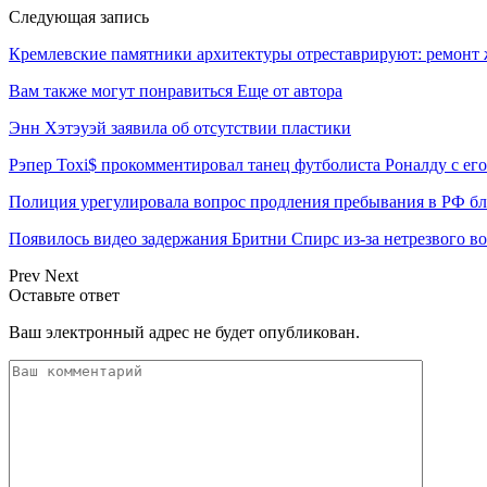
Следующая запись
Кремлевские памятники архитектуры отреставрируют: ремонт
Вам также могут понравиться
Еще от автора
Энн Хэтэуэй заявила об отсутствии пластики
Рэпер Toxi$ прокомментировал танец футболиста Роналду с ег
Полиция урегулировала вопрос продления пребывания в РФ б
Появилось видео задержания Бритни Спирс из-за нетрезвого в
Prev
Next
Оставьте ответ
Ваш электронный адрес не будет опубликован.