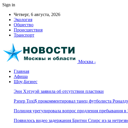
Sign in
Четверг, 6 августа, 2026
Экология
Общество
Происшествия
Транспорт
Москва -
Главная
Афиша
Шоу-Бизнес
Энн Хэтэуэй заявила об отсутствии пластики
Рэпер Toxi$ прокомментировал танец футболиста Роналд
Полиция урегулировала вопрос продления пребывания в
Появилось видео задержания Бритни Спирс из-за нетрез