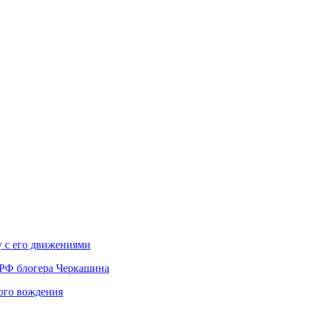
у с его движениями
 РФ блогера Черкашина
вого вождения