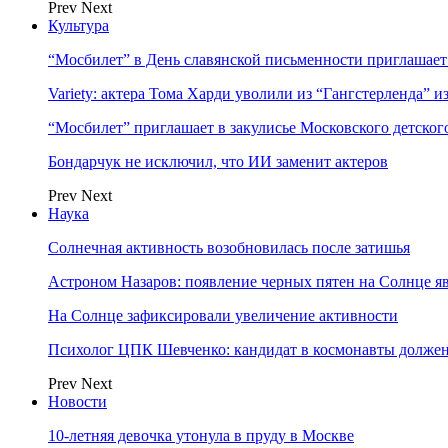
Prev
Next
Культура
“Мосбилет” в День славянской письменности приглашает
Variety: актера Тома Харди уволили из “Гангстерленда” и
“Мосбилет” приглашает в закулисье Московского детског
Бондарчук не исключил, что ИИ заменит актеров
Prev
Next
Наука
Солнечная активность возобновилась после затишья
Астроном Назаров: появление черных пятен на Солнце я
На Солнце зафиксировали увеличение активности
Психолог ЦПК Шевченко: кандидат в космонавты должен
Prev
Next
Новости
10-летняя девочка утонула в пруду в Москве