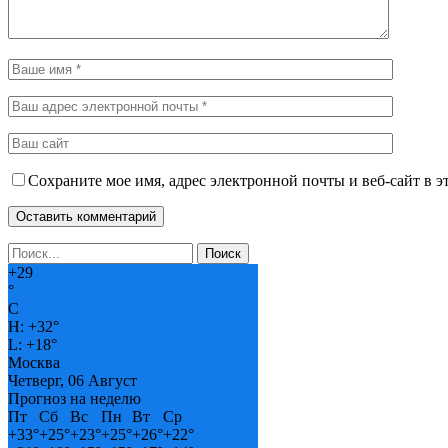
Сохраните мое имя, адрес электронной почты и веб-сайт в э
+
29
°
C
H:
+
32°
L:
+
18°
Москва
Четверг, 06 Август
Прогноз на неделю
Пт
Сб
Вс
Пн
Вт
Ср
+
33°
+
25°
+
23°
+
25°
+
26°
+
22°