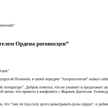
гоносцев”
телем Ордена рогоносцев”
ругой Полиной, в своей передаче “Антропология” назвал себя 
литературе”. Дибров отметил, что не унывает и продолжает акт
й жены, что привело к конфликту с Жоржем Дантесом. Телеведущ
, что “уму не под силу долго разыгрывать роль сердца”, и доба