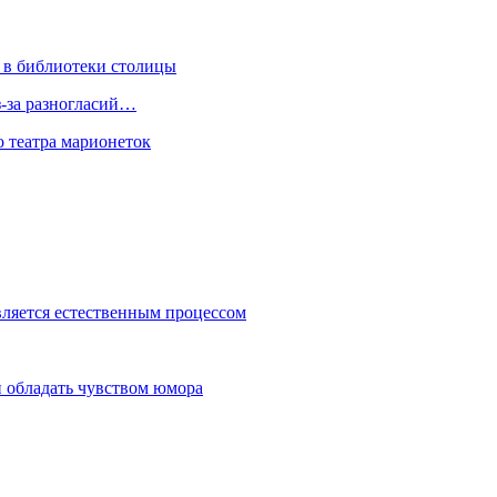
 в библиотеки столицы
з-за разногласий…
о театра марионеток
вляется естественным процессом
 обладать чувством юмора