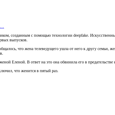
го…
ком, созданным с помощью технологии deepfake. Искусственный
ервых выпусков.
ообщалось, что жена телеведущего ушла от него к другу семьи, 
в.
еной Еленой. В ответ на это она обвинила его в предательстве и
ключил, что женится в пятый раз.