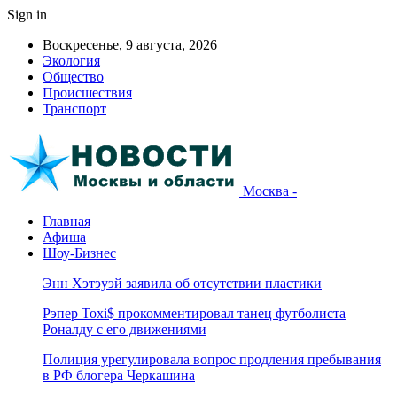
Sign in
Воскресенье, 9 августа, 2026
Экология
Общество
Происшествия
Транспорт
Москва -
Главная
Афиша
Шоу-Бизнес
Энн Хэтэуэй заявила об отсутствии пластики
Рэпер Toxi$ прокомментировал танец футболиста
Роналду с его движениями
Полиция урегулировала вопрос продления пребывания
в РФ блогера Черкашина