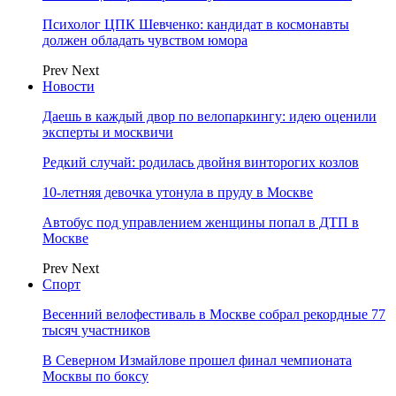
Психолог ЦПК Шевченко: кандидат в космонавты
должен обладать чувством юмора
Prev
Next
Новости
Даешь в каждый двор по велопаркингу: идею оценили
эксперты и москвичи
Редкий случай: родилась двойня винторогих козлов
10-летняя девочка утонула в пруду в Москве
Автобус под управлением женщины попал в ДТП в
Москве
Prev
Next
Спорт
Весенний велофестиваль в Москве собрал рекордные 77
тысяч участников
В Северном Измайлове прошел финал чемпионата
Москвы по боксу