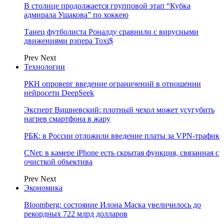
В столице продолжается групповой этап “Кубка
адмирала Ушакова” по хоккею
Танец футболиста Роналду сравнили с вирусными
движениями рэпера Toxi$
Prev
Next
Технологии
РКН опроверг введение ограничений в отношении
нейросети DeepSeek
Эксперт Вишневский: плотный чехол может усугубить
нагрев смартфона в жару
РБК: в России отложили введение платы за VPN-трафик
CNet: в камере iPhone есть скрытая функция, связанная с
очисткой объектива
Prev
Next
Экономика
Bloomberg: состояние Илона Маска увеличилось до
рекордных 722 млрд долларов