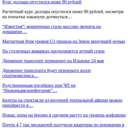
Курс доллара опустился ниже 90 рублей
Расчетный курс доллара опустился ниже 90 рублей, несмотря
на попытки накануне дотянуться…
“Известия”: мошенники стали массово звонить на
домашние…
Магнитная буря уровня G1 прошла на Земле минувшей ночью
На столичных ярмарках продолжается летний сезон
Движение транспорт перекроют на Ильинке 24 мая
Движение транспорта будет перекрыто возле
спорткомплекса…
Родственникам погибших при ЧП на
“Нижнекамскнефтехиме”…
Билеты на спектакли из весенней театральной афиши можно
приобрести в…
Новак: цены на бензин в среднем растут на уровень инфляции
Почти 4,7 тыс москвичей получили квартиры по реновации в