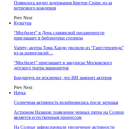
Появилось видео задержания Бритни Спирс из-за
нетрезвого вождения
Prev
Next
Культура
“Мосбилет” в День славянской письменности
приглашает в библиотеки столицы
Variety: актера Тома Харди уволили из “Гангстерленда”
из-за разногласий…
“Мосбилет” приглашает в закулисье Московского
детского театра марионеток
Бондарчук не исключил, что ИИ заменит актеров
Prev
Next
Наука
Солнечная активность возобновилась после затишья
Астроном Назаров: появление черных пятен на Солнце
является естественным процессом
На Солнце зафиксировали увеличение активности