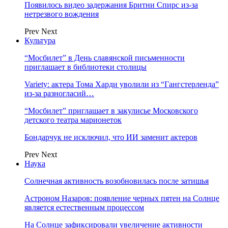
Появилось видео задержания Бритни Спирс из-за
нетрезвого вождения
Prev
Next
Культура
“Мосбилет” в День славянской письменности
приглашает в библиотеки столицы
Variety: актера Тома Харди уволили из “Гангстерленда”
из-за разногласий…
“Мосбилет” приглашает в закулисье Московского
детского театра марионеток
Бондарчук не исключил, что ИИ заменит актеров
Prev
Next
Наука
Солнечная активность возобновилась после затишья
Астроном Назаров: появление черных пятен на Солнце
является естественным процессом
На Солнце зафиксировали увеличение активности