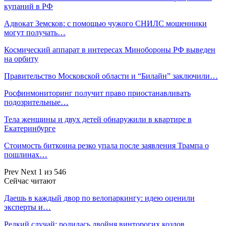
купаний в РФ
Адвокат Земсков: с помощью чужого СНИЛС мошенники
могут получать…
Космический аппарат в интересах Минобороны РФ выведен
на орбиту
Правительство Московской области и “Билайн” заключили…
Росфинмониторинг получит право приостанавливать
подозрительные…
Тела женщины и двух детей обнаружили в квартире в
Екатеринбурге
Стоимость биткоина резко упала после заявления Трампа о
пошлинах…
Prev
Next
1 из 546
Сейчас читают
Даешь в каждый двор по велопаркингу: идею оценили
эксперты и…
Редкий случай: родилась двойня винторогих козлов