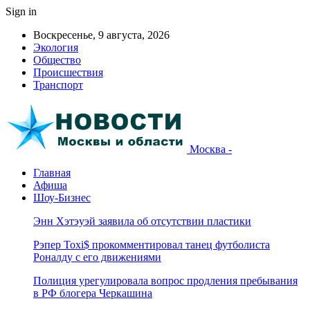
Sign in
Воскресенье, 9 августа, 2026
Экология
Общество
Происшествия
Транспорт
Москва -
Главная
Афиша
Шоу-Бизнес
Энн Хэтэуэй заявила об отсутствии пластики
Рэпер Toxi$ прокомментировал танец футболиста
Роналду с его движениями
Полиция урегулировала вопрос продления пребывания
в РФ блогера Черкашина