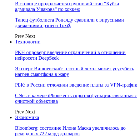
В столице продолжается групповой этап “Кубка
адмирала Ушакова” по хоккею
Танец футболиста Роналду сравнили с вирусными
движениями рэпера Toxi$
Prev
Next
Технологии
РКН опроверг введение ограничений в отношении
нейросети DeepSeek
Эксперт Вишневский: плотный чехол может усугубить
нагрев смартфона в жару
РБК: в России отложили введение платы за VPN-трафик
CNet: в камере iPhone есть скрытая функция, связанная с
очисткой объектива
Prev
Next
Экономика
Bloomberg: состояние Илона Маска увеличилось до
рекордных 722 млрд долларов