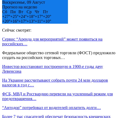
Воскресенье, 09 Август
Прогноз на неделю
Сб
Пн
Вт
Ср
Чт
Пт
+
27°
+
25°
+
24°
+
18°
+
17°
+
20°
+
20°
+
16°
+
17°
+
13°
+
11°
+
10°
Сейчас смотрят:
Сервис “Аренда для мероприятий” может появиться на
российских…
Федеральное общество сетевой торговли (ФОСТ) предложило
создать на российских торговых…
Инвестор восстановит построенную в 1900-е годы дачу
Левенсона
На Украине рассчитывают собрать почти 24 млн долларов
налогов в год с…
ФСБ, МВД и Росгвардию перевели на усиленный режим для
предотвращения…
“Автодор” потребовал от водителей оплатить долги…
‍Более 7 тыс спасателей обеспечат безопасность крещенских