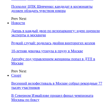
Психолог ЦПК Шевченко: кандидат в космонавты
должен обладать чувством юмора
Prev
Next
Новости
Даешь в каждый двор по велопаркингу: идею оценили
эксперты и москвичи
Редкий случай: родилась двойня винторогих козлов
10-летняя девочка утонула в пруду в Москве
Автобус под управлением женщины попал в ДТП в
Москве
Prev
Next
Спорт
Весенний велофестиваль в Москве собрал рекордные 77
тысяч участников
В Северном Измайлове прошел финал чемпионата
Москвы по боксу