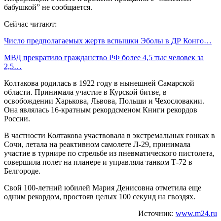
бабушкой” не сообщается.
Сейчас читают:
Число предполагаемых жертв вспышки Эболы в ДР Конго…
МВД прекратило гражданство РФ более 4,5 тыс человек за
2,5…
Колтакова родилась в 1922 году в нынешней Самарской
области. Принимала участие в Курской битве, в
освобождении Харькова, Львова, Польши и Чехословакии.
Она являлась 16-кратным рекордсменом Книги рекордов
России.
В частности Колтакова участвовала в экстремальных гонках в
Сочи, летала на реактивном самолете Л-29, принимала
участие в турнире по стрельбе из пневматического пистолета,
совершила полет на планере и управляла танком Т-72 в
Белгороде.
Свой 100-летний юбилей Мария Денисовна отметила еще
одним рекордом, простояв целых 100 секунд на гвоздях.
Источник:
www.m24.ru