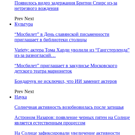
Появилось видео задержания Бритни Спирс из-за
нетрезвого вождения
Prev
Next
Культура
“Мосбилет” в День славянской письменности
приглашает в библиотеки столицы
Variety: актера Тома Харди уволили из “Гангстерленда”
из-за разногласий…
“Мосбилет” приглашает в закулисье Московского
детского театра марионеток
Бондарчук не исключил, что ИИ заменит актеров
Prev
Next
Наука
Солнечная активность возобновилась после затишья
Астроном Назаров: появление черных пятен на Солнце
является естественным процессом
На Солнце зафиксировали увеличение активности