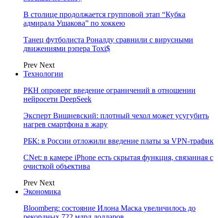
В столице продолжается групповой этап “Кубка
адмирала Ушакова” по хоккею
Танец футболиста Роналду сравнили с вирусными
движениями рэпера Toxi$
Prev
Next
Технологии
РКН опроверг введение ограничений в отношении
нейросети DeepSeek
Эксперт Вишневский: плотный чехол может усугубить
нагрев смартфона в жару
РБК: в России отложили введение платы за VPN-трафик
CNet: в камере iPhone есть скрытая функция, связанная с
очисткой объектива
Prev
Next
Экономика
Bloomberg: состояние Илона Маска увеличилось до
рекордных 722 млрд долларов