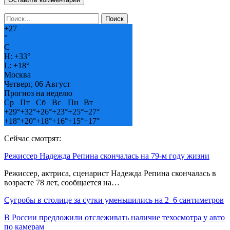
+
27
°
C
H:
+
33°
L:
+
18°
Москва
Четверг, 06 Август
Прогноз на неделю
Ср
Пт
Сб
Вс
Пн
Вт
+
29°
+
32°
+
26°
+
23°
+
25°
+
27°
+
18°
+
20°
+
18°
+
16°
+
15°
+
17°
Сейчас смотрят:
Режиссер Надежда Репина скончалась на 79-м году жизни
Режиссер, актриса, сценарист Надежда Репина скончалась в
возрасте 78 лет, сообщается на…
Сугробы в столице за сутки уменьшились на 2–6 сантиметров
В России предложили отслеживать наличие техосмотра у авто
по камерам