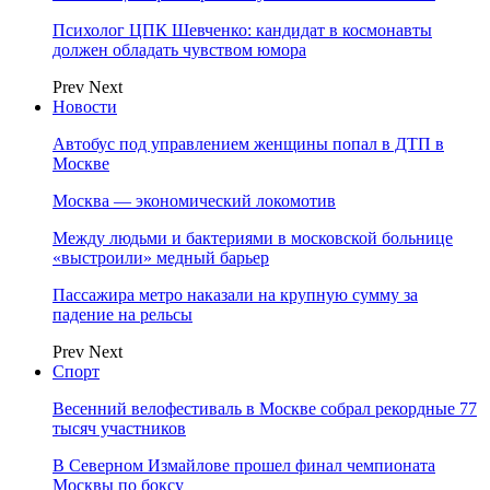
Психолог ЦПК Шевченко: кандидат в космонавты
должен обладать чувством юмора
Prev
Next
Новости
Автобус под управлением женщины попал в ДТП в
Москве
Москва — экономический локомотив
Между людьми и бактериями в московской больнице
«выстроили» медный барьер
Пассажира метро наказали на крупную сумму за
падение на рельсы
Prev
Next
Спорт
Весенний велофестиваль в Москве собрал рекордные 77
тысяч участников
В Северном Измайлове прошел финал чемпионата
Москвы по боксу