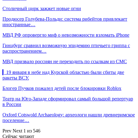
Столичный цирк зажжет новые огни
Продюсер Голубева-Польди: система рибейтов привлекает
иностранные…
МВД РФ опровергло миф о невозможности взломать iPhone
Гинцбург сравнил возможную эпидемию птичьего гриппа с
распространением…
МВД призвало россиян не переходить по ссылкам из СМС
▎19 января в небе над Курской областью были сбиты две
ракеты ВСУ.
Блогер Пучков пожалел детей после блокировки Roblox
Театр на Юго-Западе сформировал самый большой репертуар
в России
Oxford Cotswold Archaeology: археологи нашли древнеримское
поселение…
Prev
Next
1 из 546
Сейчас читают