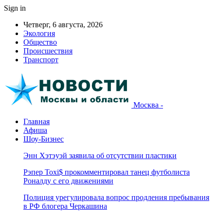
Sign in
Четверг, 6 августа, 2026
Экология
Общество
Происшествия
Транспорт
Москва -
Главная
Афиша
Шоу-Бизнес
Энн Хэтэуэй заявила об отсутствии пластики
Рэпер Toxi$ прокомментировал танец футболиста
Роналду с его движениями
Полиция урегулировала вопрос продления пребывания
в РФ блогера Черкашина