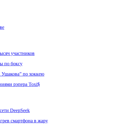
ве
тысяч участников
ы по боксу
а Ушакова” по хоккею
ниями рэпера Toxi$
сети DeepSeek
грев смартфона в жару