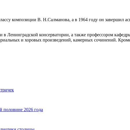
лассу композиции В. Н.Салманова, а в 1964 году он завершил 
ии в Ленинградской консерватории, а также профессором кафед
ториальных и хоровых произведений, камерных сочинений. Кром
ктричек
й половине 2026 года
блиотеки столицы