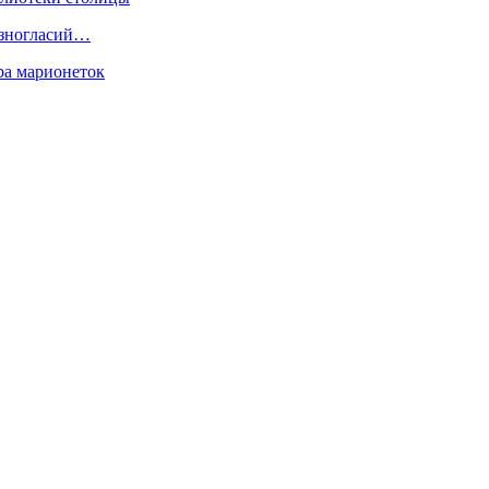
разногласий…
ра марионеток