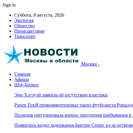
Sign in
Суббота, 8 августа, 2026
Экология
Общество
Происшествия
Транспорт
Москва -
Главная
Афиша
Шоу-Бизнес
Энн Хэтэуэй заявила об отсутствии пластики
Рэпер Toxi$ прокомментировал танец футболиста Роналд
Полиция урегулировала вопрос продления пребывания в
Появилось видео задержания Бритни Спирс из-за нетрез