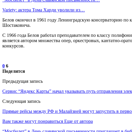
Variety: актера Тома Харди уволили из…
Белов окончил в 1961 году Ленинградскую консерваторию по к
Шостаковича.
С 1966 года Белов работал преподавателем по классу полифон
является автором множества опер, оркестровых, кантатно-ора
конкурсов.
0
6
Поделится
Предыдущая запись
Сервис “Яндекс Карты” начал указывать путь отправления эле
Следующая запись
Прямые рейсы между РФ и Малайзией могут запустить в перво
Вам также могут понравиться
Еще от автора
“Мосбилет” в День славянской письменности приглашает в би