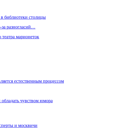
 в библиотеки столицы
з-за разногласий…
о театра марионеток
вляется естественным процессом
 обладать чувством юмора
сперты и москвичи