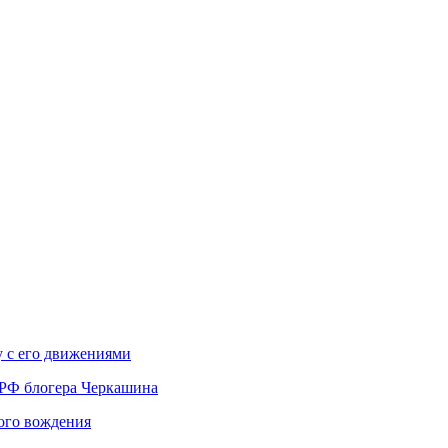
у с его движениями
 РФ блогера Черкашина
вого вождения