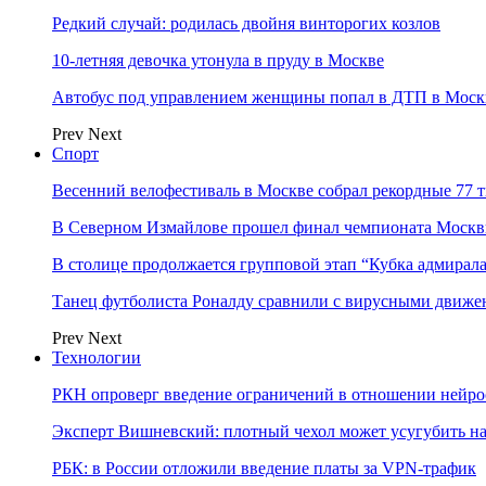
Редкий случай: родилась двойня винторогих козлов
10-летняя девочка утонула в пруду в Москве
Автобус под управлением женщины попал в ДТП в Моск
Prev
Next
Спорт
Весенний велофестиваль в Москве собрал рекордные 77 
В Северном Измайлове прошел финал чемпионата Москв
В столице продолжается групповой этап “Кубка адмирал
Танец футболиста Роналду сравнили с вирусными движе
Prev
Next
Технологии
РКН опроверг введение ограничений в отношении нейро
Эксперт Вишневский: плотный чехол может усугубить на
РБК: в России отложили введение платы за VPN-трафик