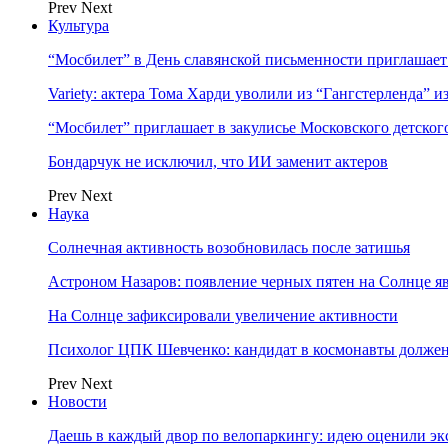
Prev
Next
Культура
“Мосбилет” в День славянской письменности приглашает
Variety: актера Тома Харди уволили из “Гангстерленда” и
“Мосбилет” приглашает в закулисье Московского детског
Бондарчук не исключил, что ИИ заменит актеров
Prev
Next
Наука
Солнечная активность возобновилась после затишья
Астроном Назаров: появление черных пятен на Солнце я
На Солнце зафиксировали увеличение активности
Психолог ЦПК Шевченко: кандидат в космонавты должен
Prev
Next
Новости
Даешь в каждый двор по велопаркингу: идею оценили эк