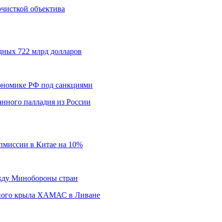
 очисткой объектива
дных 722 млрд долларов
кономике РФ под санкциями
нного палладия из России
пмиссии в Китае на 10%
ежду Минобороны стран
нного крыла ХАМАС в Ливане