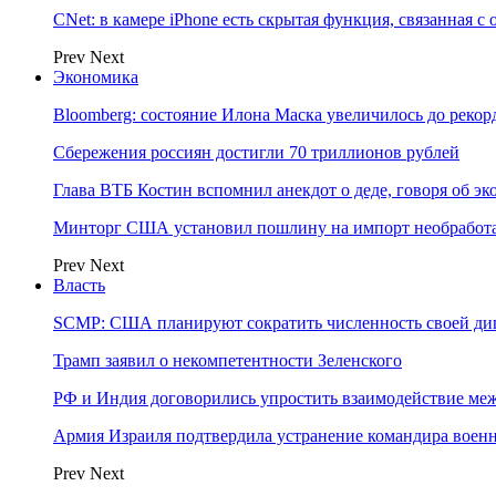
CNet: в камере iPhone есть скрытая функция, связанная с
Prev
Next
Экономика
Bloomberg: состояние Илона Маска увеличилось до рекор
Сбережения россиян достигли 70 триллионов рублей
Глава ВТБ Костин вспомнил анекдот о деде, говоря об э
Минторг США установил пошлину на импорт необработа
Prev
Next
Власть
SCMP: США планируют сократить численность своей ди
Трамп заявил о некомпетентности Зеленского
РФ и Индия договорились упростить взаимодействие м
Армия Израиля подтвердила устранение командира вое
Prev
Next