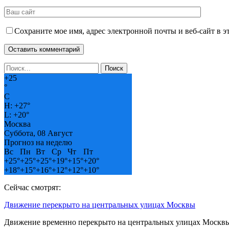
Сохраните мое имя, адрес электронной почты и веб-сайт в э
+
25
°
C
H:
+
27°
L:
+
20°
Москва
Суббота, 08 Август
Прогноз на неделю
Вс
Пн
Вт
Ср
Чт
Пт
+
25°
+
25°
+
25°
+
19°
+
15°
+
20°
+
18°
+
15°
+
16°
+
12°
+
12°
+
10°
Сейчас смотрят:
Движение перекрыто на центральных улицах Москвы
Движение временно перекрыто на центральных улицах Москвы