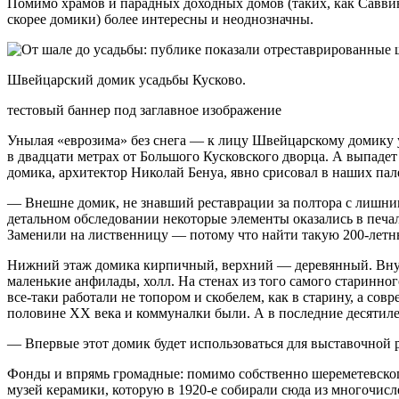
Помимо храмов и парадных доходных домов (таких, как Саввин
скорее домики) более интересны и неоднозначны.
Швейцарский домик усадьбы Кусково.
тестовый баннер под заглавное изображение
Унылая «еврозима» без снега — к лицу Швейцарскому домику у
в двадцати метрах от Большого Кусковского дворца. А выпадет 
домика, архитектор Николай Бенуа, явно срисовал в наших пал
— Внешне домик, не знавший реставрации за полтора с лишни
детальном обследовании некоторые элементы оказались в печа
Заменили на лиственницу — потому что найти такую 200-летню
Нижний этаж домика кирпичный, верхний — деревянный. Внутр
маленькие анфилады, холл. На стенах из того самого старинного
все-таки работали не топором и скобелем, как в старину, а с
половине ХХ века и коммуналки были. А в последние десятиле
— Впервые этот домик будет использоваться для выставочной 
Фонды и впрямь громадные: помимо собственно шереметевского
музей керамики, которую в 1920-е собирали сюда из многочисл