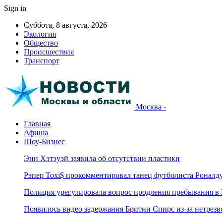
Sign in
Суббота, 8 августа, 2026
Экология
Общество
Происшествия
Транспорт
Москва -
Главная
Афиша
Шоу-Бизнес
Энн Хэтэуэй заявила об отсутствии пластики
Рэпер Toxi$ прокомментировал танец футболиста Роналд
Полиция урегулировала вопрос продления пребывания в
Появилось видео задержания Бритни Спирс из-за нетрез