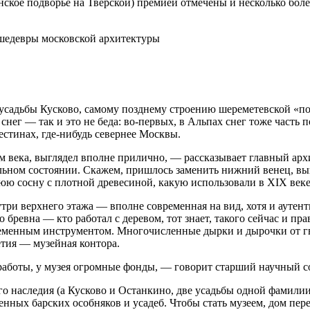
ское подворье на Тверской) премией отмечены и несколько бол
садьбы Кусково, самому позднему строению шереметевской «под
снег — так и это не беда: во-первых, в Альпах снег тоже часть 
естинах, где-нибудь севернее Москвы.
м века, выглядел вполне прилично, — рассказывает главный ар
льном состоянии. Скажем, пришлось заменить нижний венец, вы
ю сосну с плотной древесиной, какую использовали в XIX веке
и верхнего этажа — вполне современная на вид, хотя и аутент
 бревна — кто работал с деревом, тот знает, такого сейчас и пр
овременным инструментом. Многочисленные дырки и дырочки от г
тия — музейная контора.
работы, у музея огромные фонды, — говорит старший научный с
 наследия (а Кусково и Останкино, две усадьбы одной фамилии,
енных барских особняков и усадеб. Чтобы стать музеем, дом пе