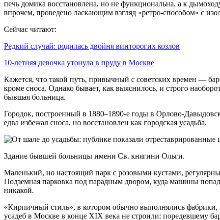
печь домика восстановлена, но не функциональна, а к дымохо
впрочем, проведено ласкающим взгляд «ретро-способом» с изол
Сейчас читают:
Редкий случай: родилась двойня винторогих козлов
10-летняя девочка утонула в пруду в Москве
Кажется, что такой путь, привычный с советских времен — ба
кроме сноса. Однако бывает, как выяснилось, и строго наобор
бывшая больница.
Городок, построенный в 1880–1890-е годы в Орлово-Давыдовск
едва избежал сноса, но восстановлен как городская усадьба.
Здание бывшей больницы имени Св. княгини Ольги.
Маленький, но настоящий парк с розовыми кустами, регулярным
Подземная парковка под парадным двором, куда машины попада
никакой.
«Кирпичный стиль», в котором обычно выполнялись фабрики, ш
усадеб в Москве в конце XIX века не строили: поредевшему ба