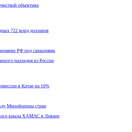
 очисткой объектива
дных 722 млрд долларов
кономике РФ под санкциями
нного палладия из России
пмиссии в Китае на 10%
ежду Минобороны стран
нного крыла ХАМАС в Ливане