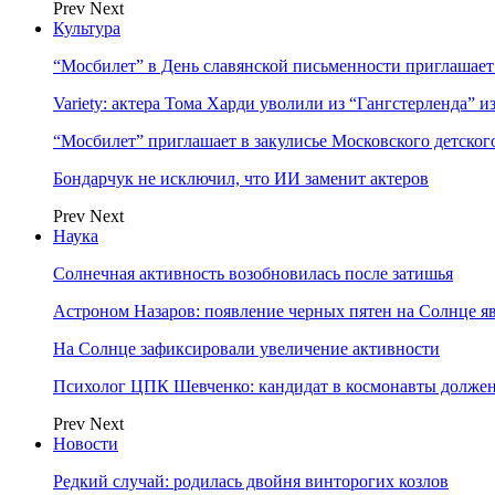
Prev
Next
Культура
“Мосбилет” в День славянской письменности приглашает
Variety: актера Тома Харди уволили из “Гангстерленда” и
“Мосбилет” приглашает в закулисье Московского детског
Бондарчук не исключил, что ИИ заменит актеров
Prev
Next
Наука
Солнечная активность возобновилась после затишья
Астроном Назаров: появление черных пятен на Солнце я
На Солнце зафиксировали увеличение активности
Психолог ЦПК Шевченко: кандидат в космонавты должен
Prev
Next
Новости
Редкий случай: родилась двойня винторогих козлов