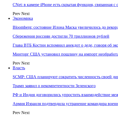
CNet: в камере iPhone есть скрытая функция, связанная с
Prev
Next
Экономика
Bloomberg: состояние Илона Маска увеличилось до рекор
Сбережения россиян достигли 70 триллионов рублей
Глава ВТБ Костин вспомнил анекдот о деде, говоря об э
Минторг США установил пошлину на импорт необработа
Prev
Next
Власть
SCMP: США планируют сократить численность своей ди
Трамп заявил о некомпетентности Зеленского
РФ и Индия договорились упростить взаимодействие м
Армия Израиля подтвердила устранение командира вое
Prev
Next