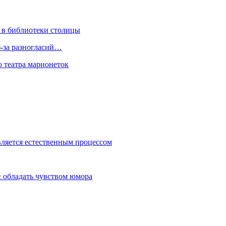
 в библиотеки столицы
з-за разногласий…
о театра марионеток
вляется естественным процессом
 обладать чувством юмора