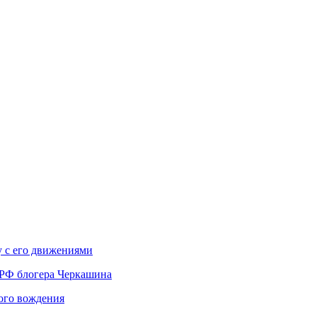
у с его движениями
 РФ блогера Черкашина
вого вождения