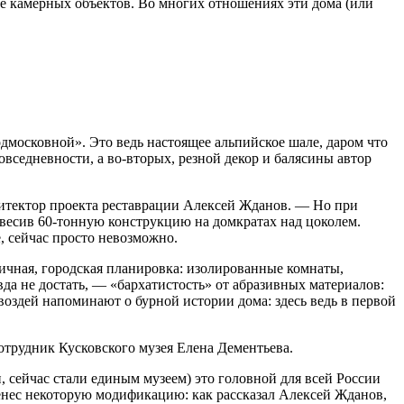
ее камерных объектов. Во многих отношениях эти дома (или
московной». Это ведь настоящее альпийское шале, даром что
повседневности, а во-вторых, резной декор и балясины автор
хитектор проекта реставрации Алексей Жданов. — Но при
весив 60-тонную конструкцию на домкратах над цоколем.
, сейчас просто невозможно.
ичная, городская планировка: изолированные комнаты,
авда не достать, — «бархатистость» от абразивных материалов:
воздей напоминают о бурной истории дома: здесь ведь в первой
отрудник Кусковского музея Елена Дементьева.
 сейчас стали единым музеем) это головной для всей России
ренес некоторую модификацию: как рассказал Алексей Жданов,