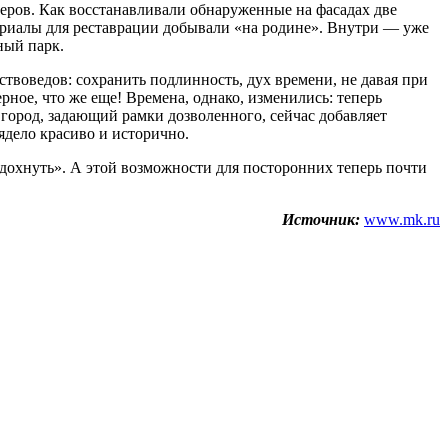
меров. Как восстанавливали обнаруженные на фасадах две
териалы для реставрации добывали «на родине». Внутри — уже
ный парк.
твоведов: сохранить подлинность, дух времени, не давая при
рное, что же еще! Времена, однако, изменились: теперь
ке город, задающий рамки дозволенного, сейчас добавляет
ядело красиво и исторично.
вдохнуть». А этой возможности для посторонних теперь почти
Источник:
www.mk.ru