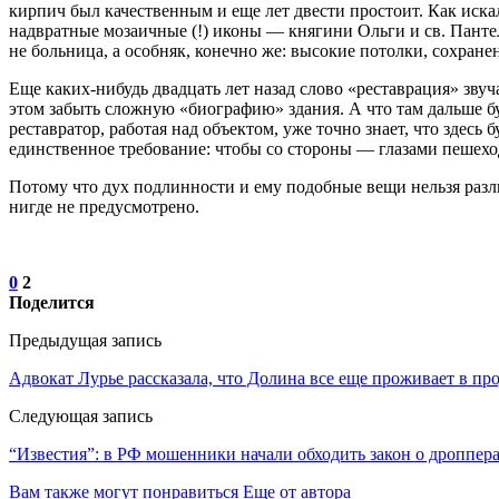
кирпич был качественным и еще лет двести простоит. Как иск
надвратные мозаичные (!) иконы — княгини Ольги и св. Панте
не больница, а особняк, конечно же: высокие потолки, сохран
Еще каких-нибудь двадцать лет назад слово «реставрация» зву
этом забыть сложную «биографию» здания. А что там дальше бу
реставратор, работая над объектом, уже точно знает, что здесь 
единственное требование: чтобы со стороны — глазами пешехо
Потому что дух подлинности и ему подобные вещи нельзя разл
нигде не предусмотрено.
0
2
Поделится
Предыдущая запись
Адвокат Лурье рассказала, что Долина все еще проживает в пр
Следующая запись
“Известия”: в РФ мошенники начали обходить закон о дроппер
Вам также могут понравиться
Еще от автора