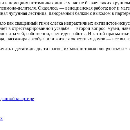
али в немецких питомниках липы: у нас не бывает таких крупно
леимона-целителя. Оказалось — венецианская работа; вот и ма
енная чугунная лестница, панорамный балкон с выходом в партер
чало как священный гимн слегка непрактичных активистов-искусс
дет в отреставрированной усадьбе — второй вопрос: музей, наве
будет и за чей, собственно, счет идут работы. И к этой прагмати
да, пассажира автобуса или жителя окрестных домов — все выгл
ичить с десяти-двадцати шагов, их можно только «ощупать» и «
оданной квартире
ах