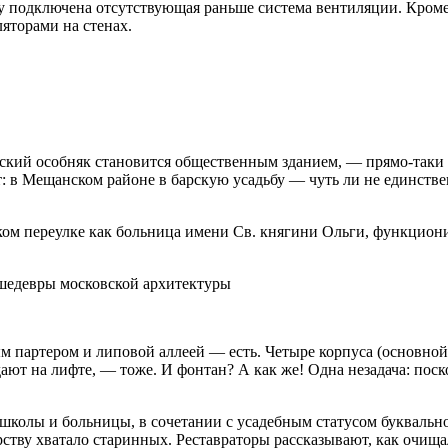
ду подключена отсутствующая раньше система вентиляции. Кроме
яторами на стенах.
рский особняк становится общественным зданием, — прямо-таки
от: в Мещанском районе в барскую усадьбу — чуть ли не единст
ом переулке как больница имени Св. княгини Ольги, функционир
 партером и липовой аллеей — есть. Четыре корпуса (основной,
ют на лифте, — тоже. И фонтан? А как же! Одна незадача: поск
колы и больницы, в сочетании с усадебным статусом буквально 
рству хватало старинных. Реставраторы рассказывают, как очища