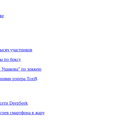
ве
тысяч участников
ы по боксу
а Ушакова” по хоккею
ниями рэпера Toxi$
сети DeepSeek
грев смартфона в жару