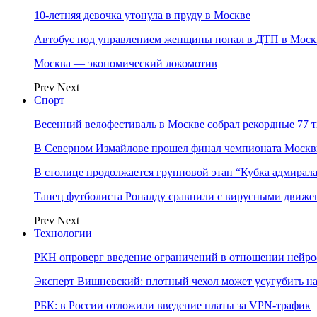
10-летняя девочка утонула в пруду в Москве
Автобус под управлением женщины попал в ДТП в Моск
Москва — экономический локомотив
Prev
Next
Спорт
Весенний велофестиваль в Москве собрал рекордные 77 
В Северном Измайлове прошел финал чемпионата Москв
В столице продолжается групповой этап “Кубка адмирал
Танец футболиста Роналду сравнили с вирусными движе
Prev
Next
Технологии
РКН опроверг введение ограничений в отношении нейро
Эксперт Вишневский: плотный чехол может усугубить на
РБК: в России отложили введение платы за VPN-трафик