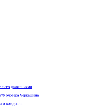
у с его движениями
 РФ блогера Черкашина
вого вождения