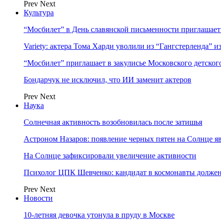
Prev
Next
Культура
“Мосбилет” в День славянской письменности приглашает
Variety: актера Тома Харди уволили из “Гангстерленда” и
“Мосбилет” приглашает в закулисье Московского детског
Бондарчук не исключил, что ИИ заменит актеров
Prev
Next
Наука
Солнечная активность возобновилась после затишья
Астроном Назаров: появление черных пятен на Солнце я
На Солнце зафиксировали увеличение активности
Психолог ЦПК Шевченко: кандидат в космонавты должен
Prev
Next
Новости
10-летняя девочка утонула в пруду в Москве