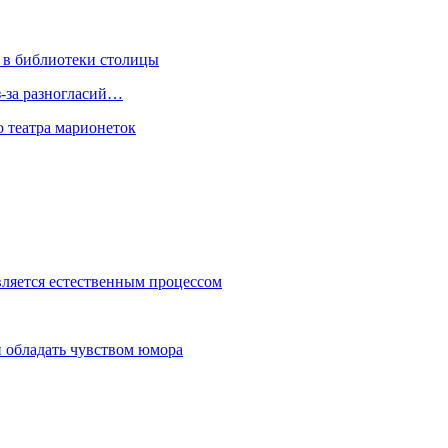
 в библиотеки столицы
з-за разногласий…
о театра марионеток
вляется естественным процессом
 обладать чувством юмора