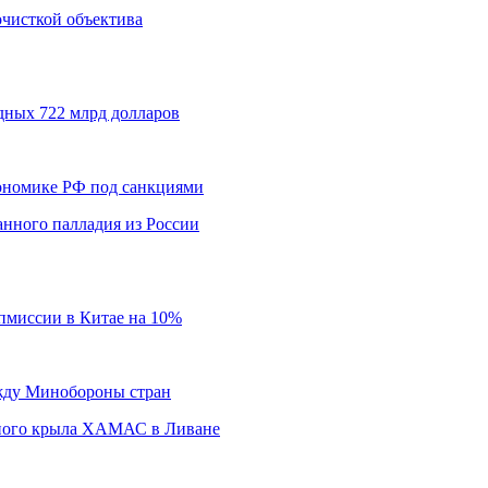
 очисткой объектива
дных 722 млрд долларов
кономике РФ под санкциями
нного палладия из России
пмиссии в Китае на 10%
ежду Минобороны стран
нного крыла ХАМАС в Ливане