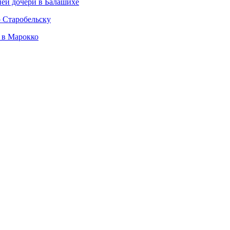
ней дочери в Балашихе
о Старобельску
 в Марокко