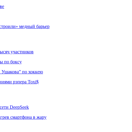
ве
строили» медный барьер
тысяч участников
ы по боксу
а Ушакова” по хоккею
ниями рэпера Toxi$
сети DeepSeek
грев смартфона в жару