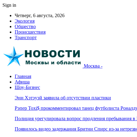
Sign in
Четверг, 6 августа, 2026
Экология
Общество
Происшествия
Транспорт
Москва -
Главная
Афиша
Шоу-Бизнес
Энн Хэтэуэй заявила об отсутствии пластики
Рэпер Toxi$ прокомментировал танец футболиста Роналд
Полиция урегулировала вопрос продления пребывания в
Появилось видео задержания Бритни Спирс из-за нетрез