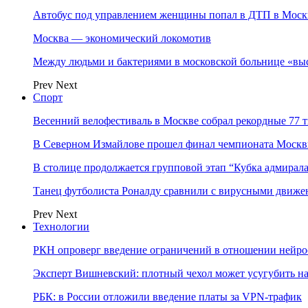
Автобус под управлением женщины попал в ДТП в Моск
Москва — экономический локомотив
Между людьми и бактериями в московской больнице «вы
Prev
Next
Спорт
Весенний велофестиваль в Москве собрал рекордные 77 
В Северном Измайлове прошел финал чемпионата Москв
В столице продолжается групповой этап “Кубка адмирал
Танец футболиста Роналду сравнили с вирусными движе
Prev
Next
Технологии
РКН опроверг введение ограничений в отношении нейро
Эксперт Вишневский: плотный чехол может усугубить на
РБК: в России отложили введение платы за VPN-трафик