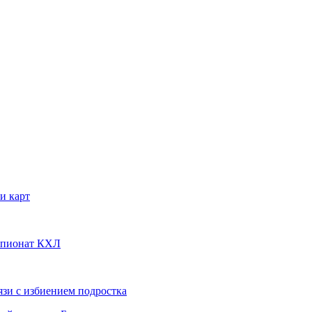
и карт
емпионат КХЛ
язи с избиением подростка