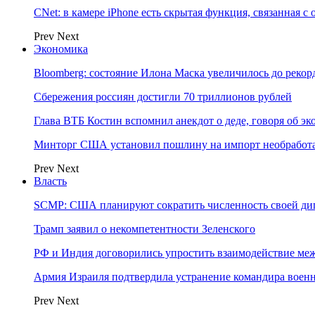
CNet: в камере iPhone есть скрытая функция, связанная с
Prev
Next
Экономика
Bloomberg: состояние Илона Маска увеличилось до рекор
Сбережения россиян достигли 70 триллионов рублей
Глава ВТБ Костин вспомнил анекдот о деде, говоря об э
Минторг США установил пошлину на импорт необработа
Prev
Next
Власть
SCMP: США планируют сократить численность своей ди
Трамп заявил о некомпетентности Зеленского
РФ и Индия договорились упростить взаимодействие м
Армия Израиля подтвердила устранение командира вое
Prev
Next