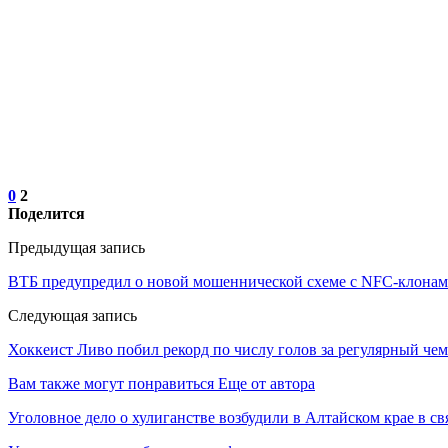
0
2
Поделится
Предыдущая запись
ВТБ предупредил о новой мошеннической схеме с NFC-клонам
Следующая запись
Хоккеист Ливо побил рекорд по числу голов за регулярный ч
Вам также могут понравиться
Еще от автора
Уголовное дело о хулиганстве возбудили в Алтайском крае в св