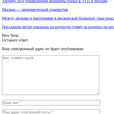
Автобус под управлением женщины попал в ДТП в Москве
Москва — экономический локомотив
Между людьми и бактериями в московской больнице «выстрои
Пассажира метро наказали на крупную сумму за падение на ре
Prev
Next
Оставьте ответ
Ваш электронный адрес не будет опубликован.