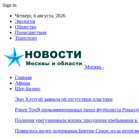
Sign in
Четверг, 6 августа, 2026
Экология
Общество
Происшествия
Транспорт
Москва -
Главная
Афиша
Шоу-Бизнес
Энн Хэтэуэй заявила об отсутствии пластики
Рэпер Toxi$ прокомментировал танец футболиста Роналд
Полиция урегулировала вопрос продления пребывания в
Появилось видео задержания Бритни Спирс из-за нетрез