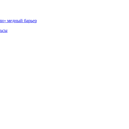
ли» медный барьер
льсы