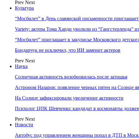
Prev
Next
Культура
“Мосбилет” в День славянской письменности приглашает
Variety: актера Тома Харди уволили из “Гангстерленда” и
“Мосбилет” приглашает в закулисье Московского детског
Бондарчук не исключил, что ИИ заменит актеров
Prev
Next
Наука
Солнечная активность возобновилась после затишья
Астроном Назаров: появление черных пятен на Солнце я
На Солнце зафиксировали увеличение активности
Психолог ЦПК Шевченко: кандидат в космонавты должен
Prev
Next
Новости
Автобус под управлением женщины попал в ДТП в Моск