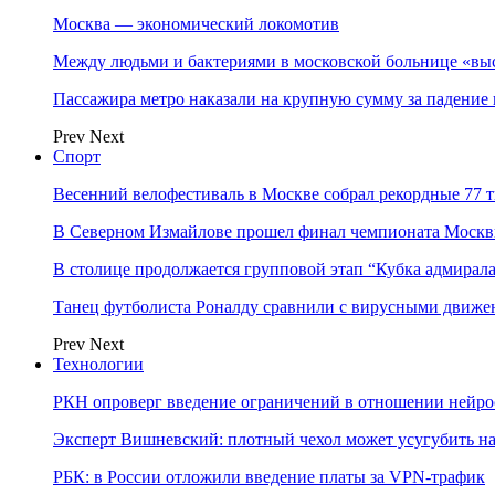
Москва — экономический локомотив
Между людьми и бактериями в московской больнице «вы
Пассажира метро наказали на крупную сумму за падение 
Prev
Next
Спорт
Весенний велофестиваль в Москве собрал рекордные 77 
В Северном Измайлове прошел финал чемпионата Москв
В столице продолжается групповой этап “Кубка адмирал
Танец футболиста Роналду сравнили с вирусными движе
Prev
Next
Технологии
РКН опроверг введение ограничений в отношении нейро
Эксперт Вишневский: плотный чехол может усугубить на
РБК: в России отложили введение платы за VPN-трафик