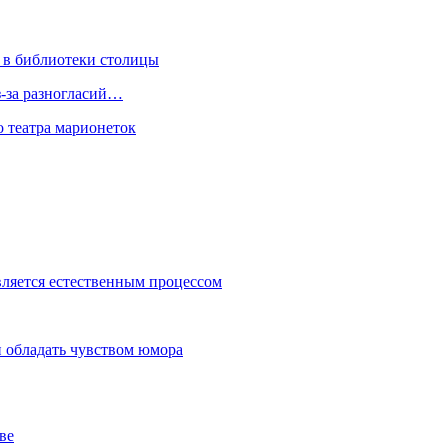
 в библиотеки столицы
з-за разногласий…
о театра марионеток
вляется естественным процессом
 обладать чувством юмора
ве