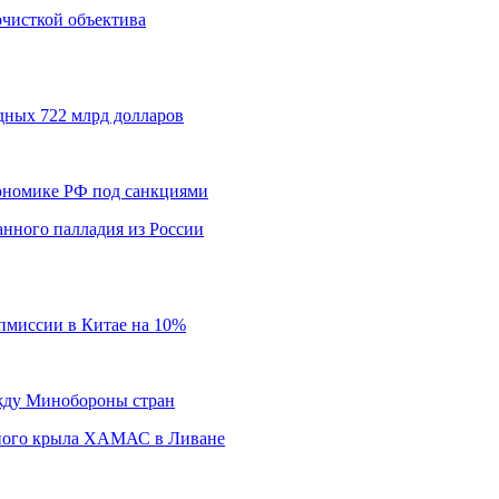
 очисткой объектива
дных 722 млрд долларов
кономике РФ под санкциями
нного палладия из России
пмиссии в Китае на 10%
ежду Минобороны стран
нного крыла ХАМАС в Ливане