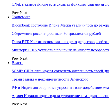
CNet: в камере iPhone есть скрытая функция, связанная с
Prev
Next
Экономика
Bloomberg: состояние Илона Маска увеличилось до рекор
Сбережения россиян достигли 70 триллионов рублей
Глава ВТБ Костин вспомнил анекдот о деде, говоря об э
Минторг США установил пошлину на импорт необработа
Prev
Next
Власть
SCMP: США планируют сократить численность своей ди
Трамп заявил о некомпетентности Зеленского
РФ и Индия договорились упростить взаимодействие м
Армия Израиля подтвердила устранение командира вое
Prev
Next