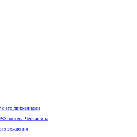
у с его движениями
 РФ блогера Черкашина
вого вождения