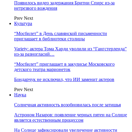
Появилось видео задержания Бритни Спирс из-за
нетрезвого вождения
Prev
Next
Культура
“Мосбилет” в День славянской письменности
приглашает в библиотеки столицы
Variety: актера Тома Харди уволили из “Гангстерленда”
из-за разногласий…
“Мосбилет” приглашает в закулисье Московского
детского театра марионеток
Бондарчук не исключил, что ИИ заменит актеров
Prev
Next
Наука
Солнечная активность возобновилась после затишья
Астроном Назаров: появление черных пятен на Солнце
является естественным процессом
На Солнце зафиксировали увеличение активности