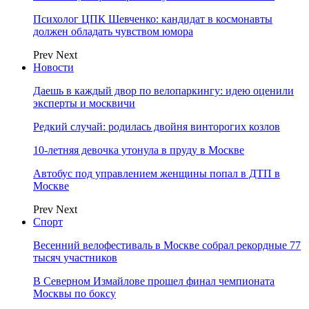
Психолог ЦПК Шевченко: кандидат в космонавты
должен обладать чувством юмора
Prev
Next
Новости
Даешь в каждый двор по велопаркингу: идею оценили
эксперты и москвичи
Редкий случай: родилась двойня винторогих козлов
10-летняя девочка утонула в пруду в Москве
Автобус под управлением женщины попал в ДТП в
Москве
Prev
Next
Спорт
Весенний велофестиваль в Москве собрал рекордные 77
тысяч участников
В Северном Измайлове прошел финал чемпионата
Москвы по боксу