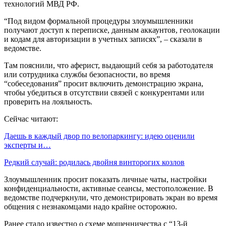
технологий МВД РФ.
“Под видом формальной процедуры злоумышленники
получают доступ к переписке, данным аккаунтов, геолокации
и кодам для авторизации в учетных записях”, – сказали в
ведомстве.
Там пояснили, что аферист, выдающий себя за работодателя
или сотрудника службы безопасности, во время
“собеседования” просит включить демонстрацию экрана,
чтобы убедиться в отсутствии связей с конкурентами или
проверить на лояльность.
Сейчас читают:
Даешь в каждый двор по велопаркингу: идею оценили
эксперты и…
Редкий случай: родилась двойня винторогих козлов
Злоумышленник просит показать личные чаты, настройки
конфиденциальности, активные сеансы, местоположение. В
ведомстве подчеркнули, что демонстрировать экран во время
общения с незнакомцами надо крайне осторожно.
Ранее стало известно о схеме мошенничества с “13-й