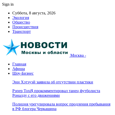
Sign in
Суббота, 8 августа, 2026
Экология
Общество
Происшествия
Транспорт
Москва -
Главная
Афиша
Шоу-Бизнес
Энн Хэтэуэй заявила об отсутствии пластики
Рэпер Toxi$ прокомментировал танец футболиста
Роналду с его движениями
Полиция урегулировала вопрос продления пребывания
в РФ блогера Черкашина