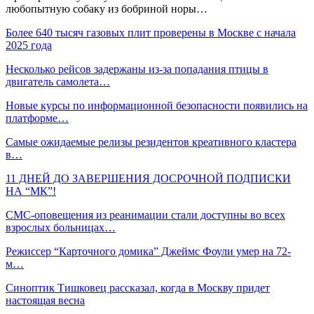
любопытную собаку из бобриной норы…
Более 640 тысяч газовых плит проверены в Москве с начала
2025 года
Несколько рейсов задержаны из-за попадания птицы в
двигатель самолета…
Новые курсы по информационной безопасности появились на
платформе…
Самые ожидаемые релизы резидентов креативного кластера
в…
11 ДНЕЙ ДО ЗАВЕРШЕНИЯ ДОСРОЧНОЙ ПОДПИСКИ
НА “МК”!
СМС-оповещения из реанимации стали доступны во всех
взрослых больницах…
Режиссер “Карточного домика” Джеймс Фоули умер на 72-
м…
Синоптик Тишковец рассказал, когда в Москву придет
настоящая весна