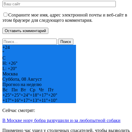
Сохраните мое имя, адрес электронной почты и веб-сайт в
этом браузере для следующего комментария.
+
24
°
C
H:
+
26°
L:
+
20°
Москва
Суббота, 08 Август
Прогноз на неделю
Вс
Пн
Вт
Ср
Чт
Пт
+
25°
+
25°
+
24°
+
18°
+
17°
+
20°
+
17°
+
16°
+
17°
+
13°
+
11°
+
10°
Сейчас смотрят:
В Москве нору бобра разрушили и-за любопытной собаки
Примерно час ушел у столичных спасателей, чтобы вызволить