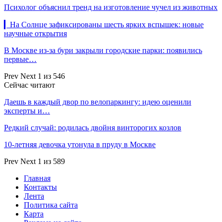
Психолог объяснил тренд на изготовление чучел из животных
▎На Солнце зафиксированы шесть ярких вспышек: новые
научные открытия
В Москве из-за бури закрыли городские парки: появились
первые…
Prev
Next
1 из 546
Сейчас читают
Даешь в каждый двор по велопаркингу: идею оценили
эксперты и…
Редкий случай: родилась двойня винторогих козлов
10-летняя девочка утонула в пруду в Москве
Prev
Next
1 из 589
Главная
Контакты
Лента
Политика сайта
Карта