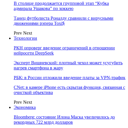
В столице продолжается групповой этап “Кубка
адмирала Ушакова” по хоккею
Танец футболиста Роналду сравнили с вирусными
движениями рэпера Toxi$
Prev
Next
Технологии
РКН опроверг введение ограничений в отношении
нейросети DeepSeek
Эксперт Вишневский: плотный чехол может усугубить
нагрев смартфона в жару
РБК: в России отложили введение платы за VPN-трафик
CNet: в камере iPhone есть скрытая функция, связанная с
очисткой объектива
Prev
Next
Экономика
Bloomberg: состояние Илона Маска увеличилось до
рекордных 722 млрд долларов