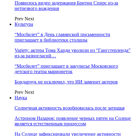
Появилось видео задержания Бритни Спирс из-за
нетрезвого вождения
Prev
Next
Культура
“Мосбилет” в День славянской письменности
приглашает в библиотеки столицы
Variety: актера Тома Харди уволили из “Гангстерленда”
из-за разногласий…
“Мосбилет” приглашает в закулисье Московского
детского театра марионеток
Бондарчук не исключил, что ИИ заменит актеров
Prev
Next
Наука
Солнечная активность возобновилась после затишья
Астроном Назаров: появление черных пятен на Солнце
является естественным процессом
На Солнце зафиксировали увеличение активности