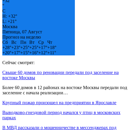
+
32
°
C
H:
+
32°
L:
+
21°
Москва
Пятница, 07 Август
Прогноз на неделю
Сб
Вс
Пн
Вт
Ср
Чт
+
28°
+
23°
+
25°
+
25°
+
17°
+
18°
+
20°
+
17°
+
15°
+
16°
+
12°
+
11°
Сейчас смотрят:
Свыше 60 домов по реновации передали под заселение на
востоке Москвы
Более 60 домов в 12 районах на востоке Москвы передали под
заселение с начала реализации…
Крупный пожар произошел на предприятии в Ярославле
Выводково-гнездовой период начался у птиц в московских
парках
В МВД рассказали о мошенничестве в мессенджерах под