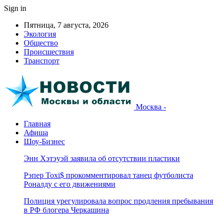
Sign in
Пятница, 7 августа, 2026
Экология
Общество
Происшествия
Транспорт
Москва -
Главная
Афиша
Шоу-Бизнес
Энн Хэтэуэй заявила об отсутствии пластики
Рэпер Toxi$ прокомментировал танец футболиста
Роналду с его движениями
Полиция урегулировала вопрос продления пребывания
в РФ блогера Черкашина