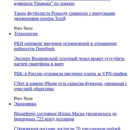
адмирала Ушакова” по хоккею
Танец футболиста Роналду сравнили с вирусными
движениями рэпера Toxi$
Prev
Next
Технологии
РКН опроверг введение ограничений в отношении
нейросети DeepSeek
Эксперт Вишневский: плотный чехол может усугубить
нагрев смартфона в жару
РБК: в России отложили введение платы за VPN-трафик
CNet: в камере iPhone есть скрытая функция, связанная с
очисткой объектива
Prev
Next
Экономика
Bloomberg: состояние Илона Маска увеличилось до
рекордных 722 млрд долларов
Сбережения россиян достигли 70 триллионов рублей