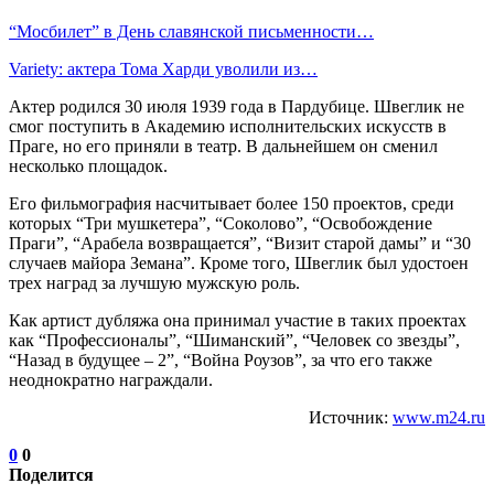
“Мосбилет” в День славянской письменности…
Variety: актера Тома Харди уволили из…
Актер родился 30 июля 1939 года в Пардубице. Швеглик не
смог поступить в Академию исполнительских искусств в
Праге, но его приняли в театр. В дальнейшем он сменил
несколько площадок.
Его фильмография насчитывает более 150 проектов, среди
которых “Три мушкетера”, “Соколово”, “Освобождение
Праги”, “Арабела возвращается”, “Визит старой дамы” и “30
случаев майора Земана”. Кроме того, Швеглик был удостоен
трех наград за лучшую мужскую роль.
Как артист дубляжа она принимал участие в таких проектах
как “Профессионалы”, “Шиманский”, “Человек со звезды”,
“Назад в будущее – 2”, “Война Роузов”, за что его также
неоднократно награждали.
Источник:
www.m24.ru
0
0
Поделится