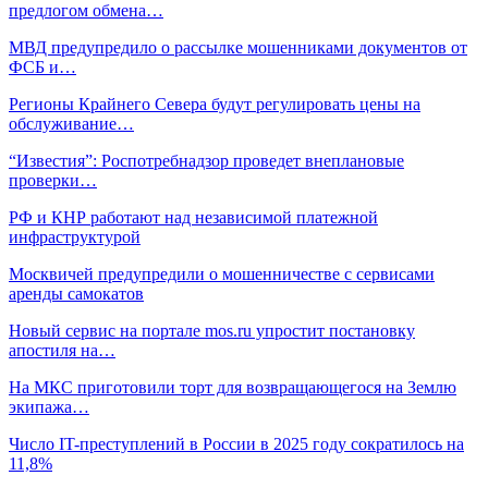
предлогом обмена…
МВД предупредило о рассылке мошенниками документов от
ФСБ и…
Регионы Крайнего Севера будут регулировать цены на
обслуживание…
“Известия”: Роспотребнадзор проведет внеплановые
проверки…
РФ и КНР работают над независимой платежной
инфраструктурой
Москвичей предупредили о мошенничестве с сервисами
аренды самокатов
Новый сервис на портале mos.ru упростит постановку
апостиля на…
На МКС приготовили торт для возвращающегося на Землю
экипажа…
Число IT-преступлений в России в 2025 году сократилось на
11,8%