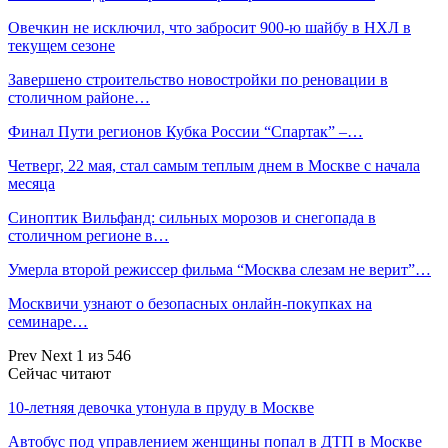
Овечкин не исключил, что забросит 900-ю шайбу в НХЛ в
текущем сезоне
Завершено строительство новостройки по реновации в
столичном районе…
Финал Пути регионов Кубка России “Спартак” –…
Четверг, 22 мая, стал самым теплым днем в Москве с начала
месяца
Синоптик Вильфанд: сильных морозов и снегопада в
столичном регионе в…
Умерла второй режиссер фильма “Москва слезам не верит”…
Москвичи узнают о безопасных онлайн-покупках на
семинаре…
Prev
Next
1 из 546
Сейчас читают
10-летняя девочка утонула в пруду в Москве
Автобус под управлением женщины попал в ДТП в Москве