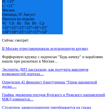
H:
+
33°
L:
+
21°
Москва
Пятница, 07 Август
Прогноз на неделю
Чт
Сб
Вс
Пн
Вт
Ср
+
32°
+
25°
+
23°
+
25°
+
26°
+
22°
+
18°
+
18°
+
15°
+
15°
+
17°
+
14°
Сейчас смотрят:
В Москве отреставрировали агитационную кружку
Фарфоровую кружку с надписью "Будь начеку" и кораблями
нашли при раскопках в Москве…
Эксперты ДИТ рассказали, как получить максимум
возможностей портала…
Определен 41 финалист блицтурнира “Герои шахматной
доски.…
График движения поездов Курского и Рижского направлений
МЖД изменится…
Столичное здравоохранение преображается на глазах