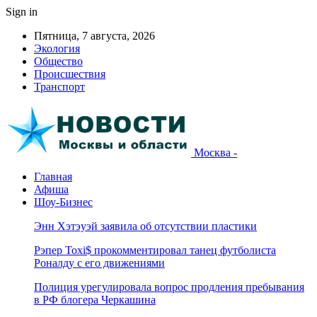
Sign in
Пятница, 7 августа, 2026
Экология
Общество
Происшествия
Транспорт
Москва -
Главная
Афиша
Шоу-Бизнес
Энн Хэтэуэй заявила об отсутствии пластики
Рэпер Toxi$ прокомментировал танец футболиста
Роналду с его движениями
Полиция урегулировала вопрос продления пребывания
в РФ блогера Черкашина