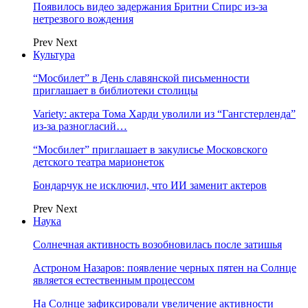
Появилось видео задержания Бритни Спирс из-за
нетрезвого вождения
Prev
Next
Культура
“Мосбилет” в День славянской письменности
приглашает в библиотеки столицы
Variety: актера Тома Харди уволили из “Гангстерленда”
из-за разногласий…
“Мосбилет” приглашает в закулисье Московского
детского театра марионеток
Бондарчук не исключил, что ИИ заменит актеров
Prev
Next
Наука
Солнечная активность возобновилась после затишья
Астроном Назаров: появление черных пятен на Солнце
является естественным процессом
На Солнце зафиксировали увеличение активности