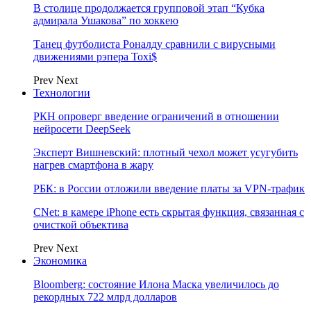
В столице продолжается групповой этап “Кубка
адмирала Ушакова” по хоккею
Танец футболиста Роналду сравнили с вирусными
движениями рэпера Toxi$
Prev
Next
Технологии
РКН опроверг введение ограничений в отношении
нейросети DeepSeek
Эксперт Вишневский: плотный чехол может усугубить
нагрев смартфона в жару
РБК: в России отложили введение платы за VPN-трафик
CNet: в камере iPhone есть скрытая функция, связанная с
очисткой объектива
Prev
Next
Экономика
Bloomberg: состояние Илона Маска увеличилось до
рекордных 722 млрд долларов