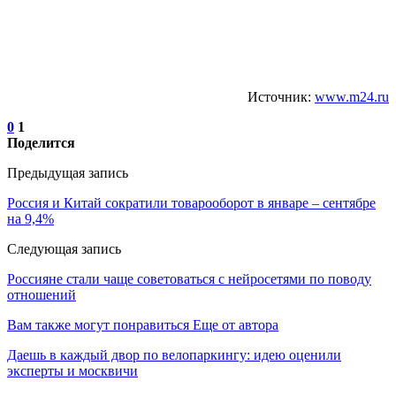
Источник:
www.m24.ru
0
1
Поделится
Предыдущая запись
Россия и Китай сократили товарооборот в январе – сентябре
на 9,4%
Следующая запись
Россияне стали чаще советоваться с нейросетями по поводу
отношений
Вам также могут понравиться
Еще от автора
Даешь в каждый двор по велопаркингу: идею оценили
эксперты и москвичи