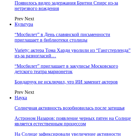
Появилось видео задержания Бритни Спирс из-за
нетрезвого вождения
Prev
Next
Культура
“Мосбилет” в День славянской письменности
приглашает в библиотеки столицы
Variety: актера Тома Харди уволили из “Гангстерленда”
из-за разногласий…
“Мосбилет” приглашает в закулисье Московского
детского театра марионеток
Бондарчук не исключил, что ИИ заменит актеров
Prev
Next
Наука
Солнечная активность возобновилась после затишья
Астроном Назаров: появление черных пятен на Солнце
является естественным процессом
На Солнце зафиксировали увеличение активности