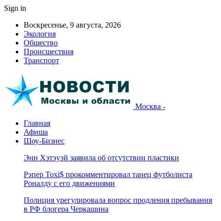
Sign in
Воскресенье, 9 августа, 2026
Экология
Общество
Происшествия
Транспорт
Москва -
Главная
Афиша
Шоу-Бизнес
Энн Хэтэуэй заявила об отсутствии пластики
Рэпер Toxi$ прокомментировал танец футболиста
Роналду с его движениями
Полиция урегулировала вопрос продления пребывания
в РФ блогера Черкашина