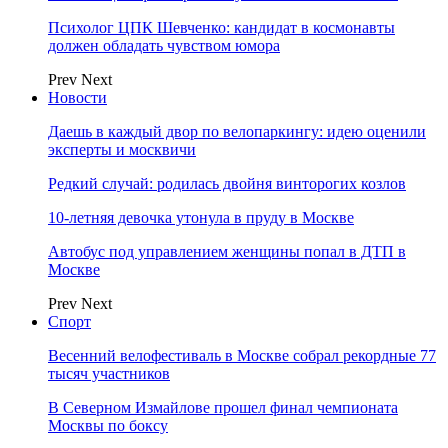
Психолог ЦПК Шевченко: кандидат в космонавты
должен обладать чувством юмора
Prev
Next
Новости
Даешь в каждый двор по велопаркингу: идею оценили
эксперты и москвичи
Редкий случай: родилась двойня винторогих козлов
10-летняя девочка утонула в пруду в Москве
Автобус под управлением женщины попал в ДТП в
Москве
Prev
Next
Спорт
Весенний велофестиваль в Москве собрал рекордные 77
тысяч участников
В Северном Измайлове прошел финал чемпионата
Москвы по боксу