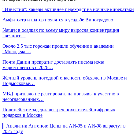
“Известия”: хакеры активнее переходят на ночные кибератаки
Амфитеатр и шатер появятся в усадьбе Виноградово
Nature: в осадках по всему миру выросла концентрация
“вечного…
Около 2,5 тыс горожан прошли обучение в академии
“Молодежь…
Почта Дании прекратит доставлять письма из-за
маркетплейсов с 2026…
Желтый уровень погодной опасности объявлен в Москве и
Подмосковье…
МВД призвало не реагировать на призывы к участию в
несогласованных…
Полицейские задержали трех похитителей цифровых
подарков в Москве
▎Аналитик Антонов: Цены на АИ-95 и АИ-98 вырастут в
2025 году