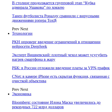
В столице продолжается групповой этап “Кубка
адмирала Ушакова” по хоккею
Танец футболиста Роналду сравнили с вирусными
движениями рэпера Toxi$
Prev
Next
Технологии
РКН опроверг введение ограничений в отношении
нейросети DeepSeek
Эксперт Вишневский: плотный чехол может усугубить
нагрев смартфона в жару
РБК: в России отложили введение платы за VPN-трафик
CNet: в камере iPhone есть скрытая функция, связанная с
очисткой объектива
Prev
Next
Экономика
Bloomberg: состояние Илона Маска увеличилось до
рекордных 722 млрд долларов