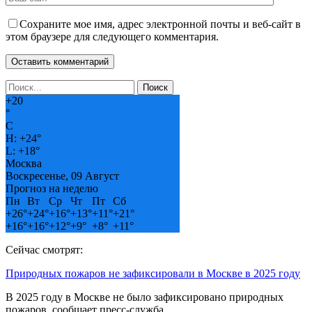
Сохраните мое имя, адрес электронной почты и веб-сайт в
этом браузере для следующего комментария.
+
20
°
C
H:
+
24°
L:
+
18°
Москва
Воскресенье, 09 Август
Прогноз на неделю
Пн
Вт
Ср
Чт
Пт
Сб
+
26°
+
24°
+
16°
+
13°
+
11°
+
21°
+
16°
+
16°
+
12°
+
9°
+
8°
+
11°
Сейчас смотрят:
Природных пожаров не зафиксировали в Москве в 2025 году
В 2025 году в Москве не было зафиксировано природных
пожаров, сообщает пресс-служба…