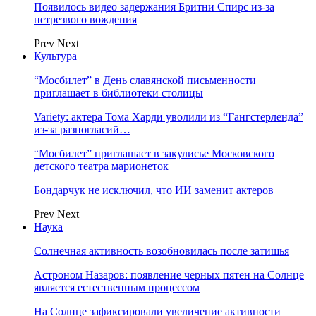
Появилось видео задержания Бритни Спирс из-за
нетрезвого вождения
Prev
Next
Культура
“Мосбилет” в День славянской письменности
приглашает в библиотеки столицы
Variety: актера Тома Харди уволили из “Гангстерленда”
из-за разногласий…
“Мосбилет” приглашает в закулисье Московского
детского театра марионеток
Бондарчук не исключил, что ИИ заменит актеров
Prev
Next
Наука
Солнечная активность возобновилась после затишья
Астроном Назаров: появление черных пятен на Солнце
является естественным процессом
На Солнце зафиксировали увеличение активности