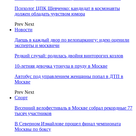
Психолог ЦПК Шевченко: кандидат в космонавты
должен обладать чувством юмора
Prev
Next
Новости
Даешь в каждый двор по велопаркингу: идею оценили
эксперты и москвичи
Редкий случай: родилась двойня винторогих козлов
10-летняя девочка утонула в пруду в Москве
Автобус под управлением женщины попал в ДТП в
Москве
Prev
Next
Спорт
Весенний велофестиваль в Москве собрал рекордные 77
тысяч участников
В Северном Измайлове прошел финал чемпионата
Москвы по боксу