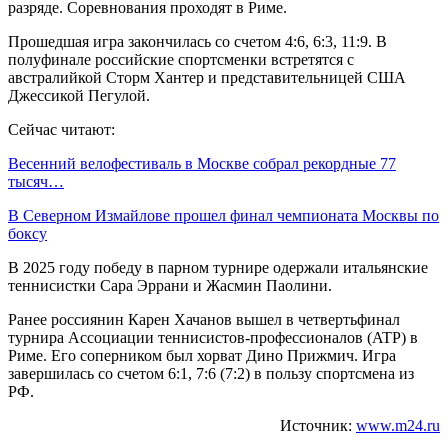
разряде. Соревнования проходят в Риме.
Прошедшая игра закончилась со счетом 4:6, 6:3, 11:9. В
полуфинале российские спортсменки встретятся с
австралийкой Сторм Хантер и представительницей США
Джессикой Пегулой.
Сейчас читают:
Весенний велофестиваль в Москве собрал рекордные 77
тысяч…
В Северном Измайлове прошел финал чемпионата Москвы по
боксу
В 2025 году победу в парном турнире одержали итальянские
теннисистки Сара Эррани и Жасмин Паолини.
Ранее россиянин Карен Хачанов вышел в четвертьфинал
турнира Ассоциации теннисистов-профессионалов (ATP) в
Риме. Его соперником был хорват Дино Прижмич. Игра
завершилась со счетом 6:1, 7:6 (7:2) в пользу спортсмена из
РФ.
Источник:
www.m24.ru