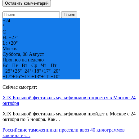
+
24
°
C
H:
+
27°
L:
+
20°
Москва
Суббота, 08 Август
Прогноз на неделю
Вс
Пн
Вт
Ср
Чт
Пт
+
25°
+
25°
+
24°
+
18°
+
17°
+
20°
+
17°
+
16°
+
17°
+
13°
+
11°
+
10°
Сейчас смотрят:
XIX Большой фестиваль мультфильмов откроется в Москве 24
октября
XIX Большой фестиваль мультфильмов пройдет в Москве с 24
октября по 5 ноября. Как…
Российские таможенники пресекли ввоз 40 килограммов
кокаина из…