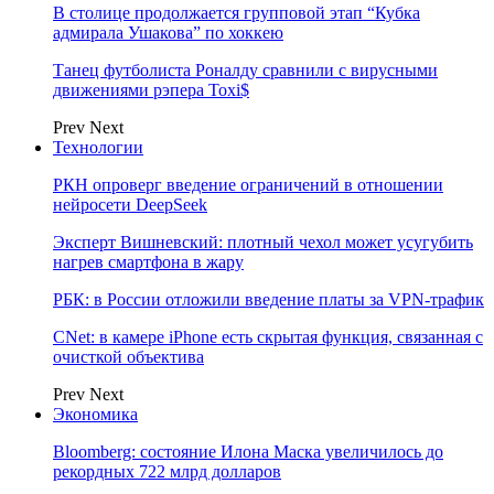
В столице продолжается групповой этап “Кубка
адмирала Ушакова” по хоккею
Танец футболиста Роналду сравнили с вирусными
движениями рэпера Toxi$
Prev
Next
Технологии
РКН опроверг введение ограничений в отношении
нейросети DeepSeek
Эксперт Вишневский: плотный чехол может усугубить
нагрев смартфона в жару
РБК: в России отложили введение платы за VPN-трафик
CNet: в камере iPhone есть скрытая функция, связанная с
очисткой объектива
Prev
Next
Экономика
Bloomberg: состояние Илона Маска увеличилось до
рекордных 722 млрд долларов