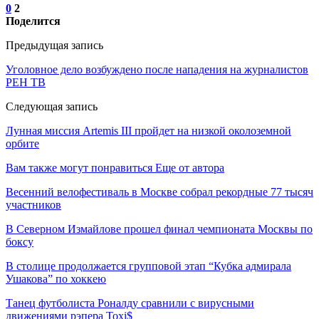
0
2
Поделится
Предыдущая запись
Уголовное дело возбуждено после нападения на журналистов
РЕН ТВ
Следующая запись
Лунная миссия Artemis III пройдет на низкой околоземной
орбите
Вам также могут понравиться
Еще от автора
Весенний велофестиваль в Москве собрал рекордные 77 тысяч
участников
В Северном Измайлове прошел финал чемпионата Москвы по
боксу
В столице продолжается групповой этап “Кубка адмирала
Ушакова” по хоккею
Танец футболиста Роналду сравнили с вирусными
движениями рэпера Toxi$