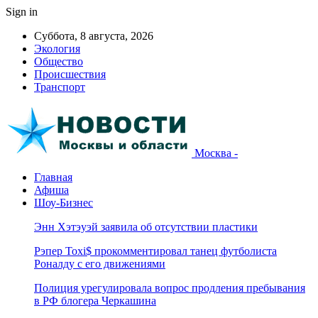
Sign in
Суббота, 8 августа, 2026
Экология
Общество
Происшествия
Транспорт
Москва -
Главная
Афиша
Шоу-Бизнес
Энн Хэтэуэй заявила об отсутствии пластики
Рэпер Toxi$ прокомментировал танец футболиста
Роналду с его движениями
Полиция урегулировала вопрос продления пребывания
в РФ блогера Черкашина