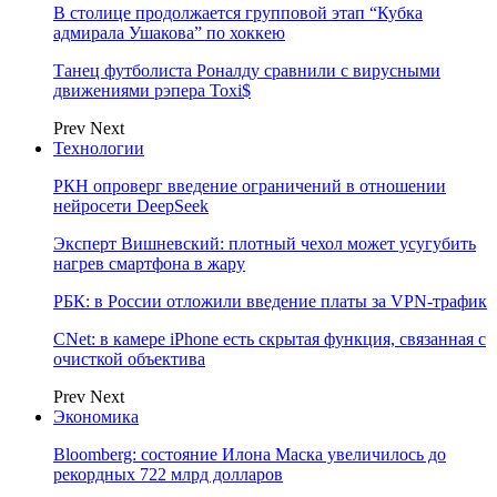
В столице продолжается групповой этап “Кубка
адмирала Ушакова” по хоккею
Танец футболиста Роналду сравнили с вирусными
движениями рэпера Toxi$
Prev
Next
Технологии
РКН опроверг введение ограничений в отношении
нейросети DeepSeek
Эксперт Вишневский: плотный чехол может усугубить
нагрев смартфона в жару
РБК: в России отложили введение платы за VPN-трафик
CNet: в камере iPhone есть скрытая функция, связанная с
очисткой объектива
Prev
Next
Экономика
Bloomberg: состояние Илона Маска увеличилось до
рекордных 722 млрд долларов