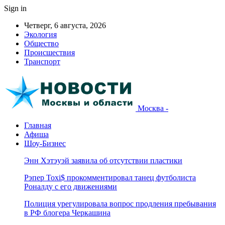
Sign in
Четверг, 6 августа, 2026
Экология
Общество
Происшествия
Транспорт
Москва -
Главная
Афиша
Шоу-Бизнес
Энн Хэтэуэй заявила об отсутствии пластики
Рэпер Toxi$ прокомментировал танец футболиста
Роналду с его движениями
Полиция урегулировала вопрос продления пребывания
в РФ блогера Черкашина