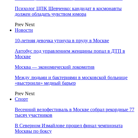
Психолог ЦПК Шевченко: кандидат в космонавты
должен обладать чувством юмора
Prev
Next
Новости
10-летняя девочка утонула в пруду в Москве
Автобус под управлением женщины попал в ДТП в
Москве
Москва — экономический локомотив
Между людьми и бактериями в московской больнице
«выстроили» медный барьер
Prev
Next
Спорт
Весенний велофестиваль в Москве собрал рекордные 77
тысяч участников
В Северном Измайлове прошел финал чемпионата
Москвы по боксу