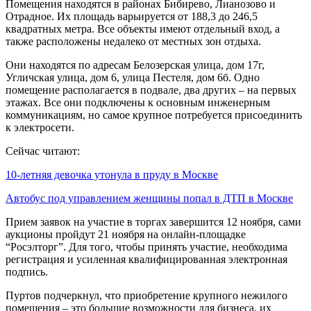
Помещения находятся в районах Бибирево, Лианозово и
Отрадное. Их площадь варьируется от 188,3 до 246,5
квадратных метра. Все объекты имеют отдельный вход, а
также расположены недалеко от местных зон отдыха.
Они находятся по адресам Белозерская улица, дом 17г,
Угличская улица, дом 6, улица Пестеля, дом 6б. Одно
помещение располагается в подвале, два других – на первых
этажах. Все они подключены к основным инженерным
коммуникациям, но самое крупное потребуется присоединить
к электросети.
Сейчас читают:
10-летняя девочка утонула в пруду в Москве
Автобус под управлением женщины попал в ДТП в Москве
Прием заявок на участие в торгах завершится 12 ноября, сами
аукционы пройдут 21 ноября на онлайн-площадке
“Росэлторг”. Для того, чтобы принять участие, необходима
регистрация и усиленная квалифицированная электронная
подпись.
Пуртов подчеркнул, что приобретение крупного нежилого
помещения – это большие возможности для бизнеса, их