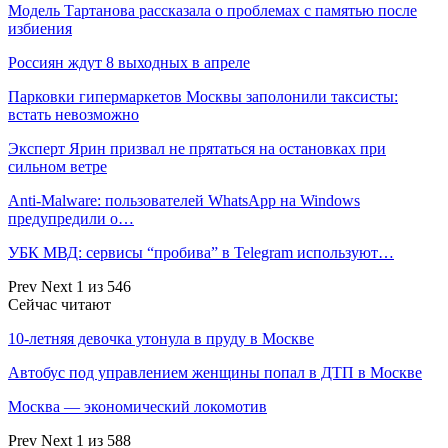
Модель Тартанова рассказала о проблемах с памятью после
избиения
Россиян ждут 8 выходных в апреле
Парковки гипермаркетов Москвы заполонили таксисты:
встать невозможно
Эксперт Ярин призвал не прятаться на остановках при
сильном ветре
Anti-Malware: пользователей WhatsApp на Windows
предупредили о…
УБК МВД: сервисы “пробива” в Telegram используют…
Prev
Next
1 из 546
Сейчас читают
10-летняя девочка утонула в пруду в Москве
Автобус под управлением женщины попал в ДТП в Москве
Москва — экономический локомотив
Prev
Next
1 из 588