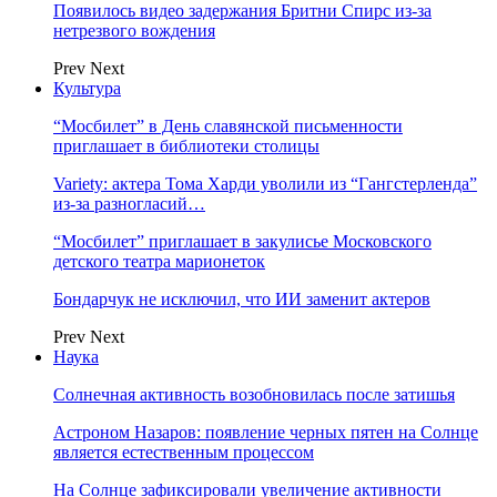
Появилось видео задержания Бритни Спирс из-за
нетрезвого вождения
Prev
Next
Культура
“Мосбилет” в День славянской письменности
приглашает в библиотеки столицы
Variety: актера Тома Харди уволили из “Гангстерленда”
из-за разногласий…
“Мосбилет” приглашает в закулисье Московского
детского театра марионеток
Бондарчук не исключил, что ИИ заменит актеров
Prev
Next
Наука
Солнечная активность возобновилась после затишья
Астроном Назаров: появление черных пятен на Солнце
является естественным процессом
На Солнце зафиксировали увеличение активности