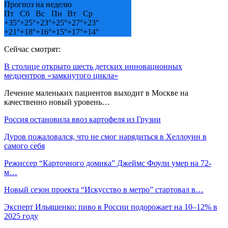
Прогноз на неделю
Пт
Сб
Вс
Пн
Вт
Ср
+
35°
+
25°
+
23°
+
25°
+
27°
+
23°
+
21°
+
18°
+
16°
+
15°
+
17°
+
14°
Сейчас смотрят:
В столице открыто шесть детских инновационных
медцентров «замкнутого цикла»
Лечение маленьких пациентов выходит в Москве на
качественно новый уровень…
Россия остановила ввоз картофеля из Грузии
Дуров пожаловался, что не смог нарядиться в Хеллоуин в
самого себя
Режиссер “Карточного домика” Джеймс Фоули умер на 72-
м…
Новый сезон проекта “Искусство в метро” стартовал в…
Эксперт Ильяшенко: пиво в России подорожает на 10–12% в
2025 году