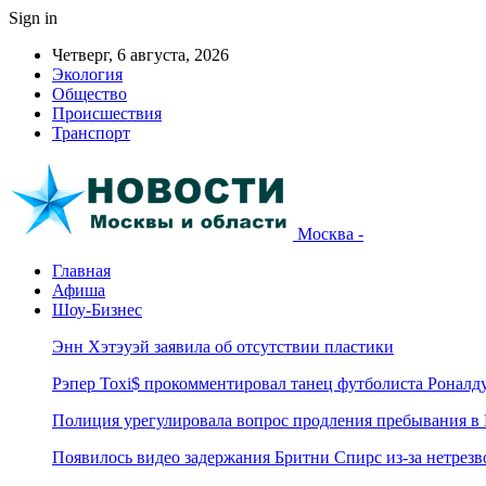
Sign in
Четверг, 6 августа, 2026
Экология
Общество
Происшествия
Транспорт
Москва -
Главная
Афиша
Шоу-Бизнес
Энн Хэтэуэй заявила об отсутствии пластики
Рэпер Toxi$ прокомментировал танец футболиста Роналд
Полиция урегулировала вопрос продления пребывания в
Появилось видео задержания Бритни Спирс из-за нетрез