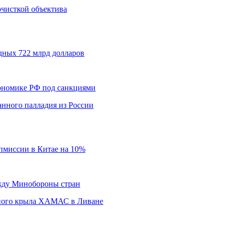
 очисткой объектива
дных 722 млрд долларов
кономике РФ под санкциями
нного палладия из России
пмиссии в Китае на 10%
ежду Минобороны стран
нного крыла ХАМАС в Ливане