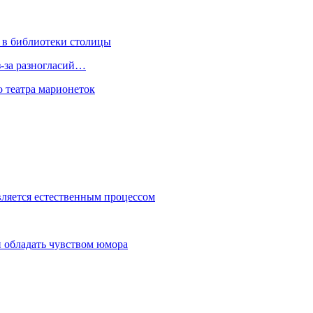
 в библиотеки столицы
з-за разногласий…
о театра марионеток
вляется естественным процессом
 обладать чувством юмора