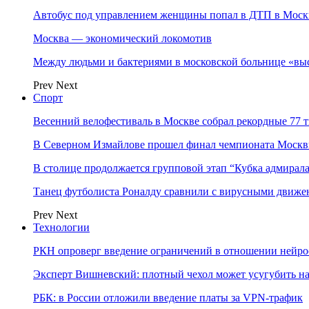
Автобус под управлением женщины попал в ДТП в Моск
Москва — экономический локомотив
Между людьми и бактериями в московской больнице «вы
Prev
Next
Спорт
Весенний велофестиваль в Москве собрал рекордные 77 
В Северном Измайлове прошел финал чемпионата Москв
В столице продолжается групповой этап “Кубка адмирал
Танец футболиста Роналду сравнили с вирусными движе
Prev
Next
Технологии
РКН опроверг введение ограничений в отношении нейро
Эксперт Вишневский: плотный чехол может усугубить на
РБК: в России отложили введение платы за VPN-трафик