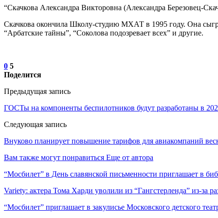
“Скачкова Александра Викторовна (Александра Березовец-Скачко
Скачкова окончила Школу-студию МХАТ в 1995 году. Она сыграл
“Арбатские тайны”, “Соколова подозревает всех” и другие.
0
5
Поделится
Предыдущая запись
ГОСТы на компоненты беспилотников будут разработаны в 202
Следующая запись
Внуково планирует повышение тарифов для авиакомпаний вес
Вам также могут понравиться
Еще от автора
“Мосбилет” в День славянской письменности приглашает в би
Variety: актера Тома Харди уволили из “Гангстерленда” из-за 
“Мосбилет” приглашает в закулисье Московского детского теат