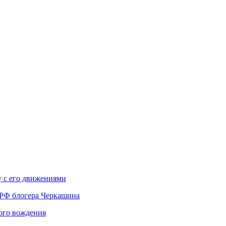
у с его движениями
 РФ блогера Черкашина
вого вождения