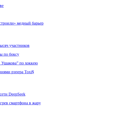
ве
строили» медный барьер
тысяч участников
ы по боксу
а Ушакова” по хоккею
ниями рэпера Toxi$
сети DeepSeek
грев смартфона в жару