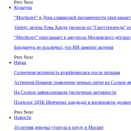
Prev
Next
Культура
“Мосбилет” в День славянской письменности приглашает
Variety: актера Тома Харди уволили из “Гангстерленда” и
“Мосбилет” приглашает в закулисье Московского детског
Бондарчук не исключил, что ИИ заменит актеров
Prev
Next
Наука
Солнечная активность возобновилась после затишья
Астроном Назаров: появление черных пятен на Солнце я
На Солнце зафиксировали увеличение активности
Психолог ЦПК Шевченко: кандидат в космонавты должен
Prev
Next
Новости
10-летняя девочка утонула в пруду в Москве