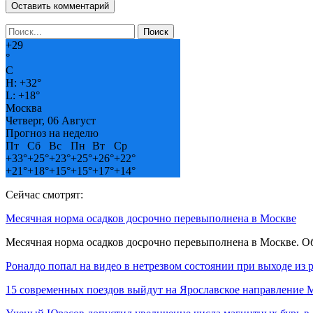
+
29
°
C
H:
+
32°
L:
+
18°
Москва
Четверг, 06 Август
Прогноз на неделю
Пт
Сб
Вс
Пн
Вт
Ср
+
33°
+
25°
+
23°
+
25°
+
26°
+
22°
+
21°
+
18°
+
15°
+
15°
+
17°
+
14°
Сейчас смотрят:
Месячная норма осадков досрочно перевыполнена в Москве
Месячная норма осадков досрочно перевыполнена в Москве. 
Роналдо попал на видео в нетрезвом состоянии при выходе из 
15 современных поездов выйдут на Ярославское направление