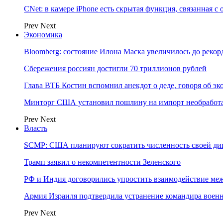
CNet: в камере iPhone есть скрытая функция, связанная с
Prev
Next
Экономика
Bloomberg: состояние Илона Маска увеличилось до рекор
Сбережения россиян достигли 70 триллионов рублей
Глава ВТБ Костин вспомнил анекдот о деде, говоря об э
Минторг США установил пошлину на импорт необработа
Prev
Next
Власть
SCMP: США планируют сократить численность своей ди
Трамп заявил о некомпетентности Зеленского
РФ и Индия договорились упростить взаимодействие м
Армия Израиля подтвердила устранение командира вое
Prev
Next