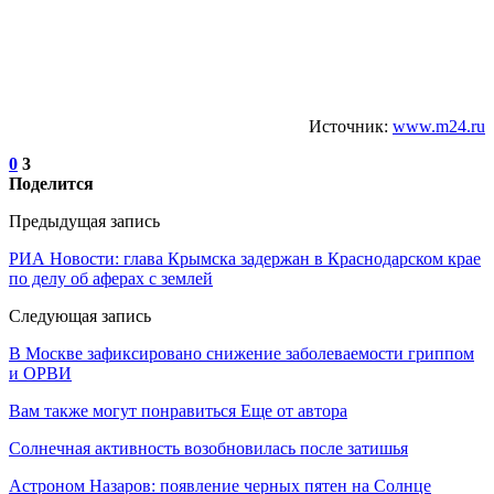
Источник:
www.m24.ru
0
3
Поделится
Предыдущая запись
РИА Новости: глава Крымска задержан в Краснодарском крае
по делу об аферах с землей
Следующая запись
В Москве зафиксировано снижение заболеваемости гриппом
и ОРВИ
Вам также могут понравиться
Еще от автора
Солнечная активность возобновилась после затишья
Астроном Назаров: появление черных пятен на Солнце