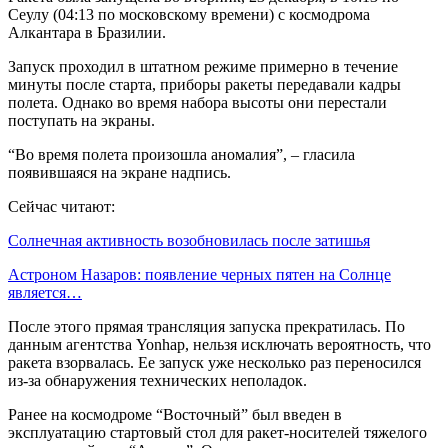
Сеулу (04:13 по московскому времени) с космодрома
Алкантара в Бразилии.
Запуск проходил в штатном режиме примерно в течение
минуты после старта, приборы ракеты передавали кадры
полета. Однако во время набора высоты они перестали
поступать на экраны.
“Во время полета произошла аномалия”, – гласила
появившаяся на экране надпись.
Сейчас читают:
Солнечная активность возобновилась после затишья
Астроном Назаров: появление черных пятен на Солнце
является…
После этого прямая трансляция запуска прекратилась. По
данным агентства Yonhap, нельзя исключать вероятность, что
ракета взорвалась. Ее запуск уже несколько раз переносился
из-за обнаружения технических неполадок.
Ранее на космодроме “Восточный” был введен в
эксплуатацию стартовый стол для ракет-носителей тяжелого