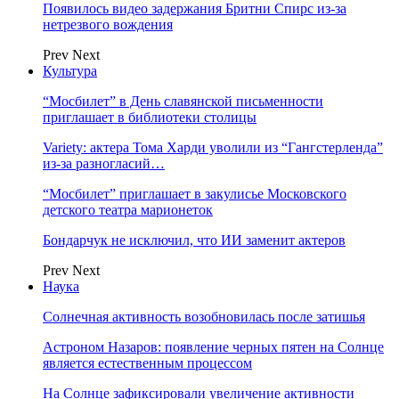
Появилось видео задержания Бритни Спирс из-за
нетрезвого вождения
Prev
Next
Культура
“Мосбилет” в День славянской письменности
приглашает в библиотеки столицы
Variety: актера Тома Харди уволили из “Гангстерленда”
из-за разногласий…
“Мосбилет” приглашает в закулисье Московского
детского театра марионеток
Бондарчук не исключил, что ИИ заменит актеров
Prev
Next
Наука
Солнечная активность возобновилась после затишья
Астроном Назаров: появление черных пятен на Солнце
является естественным процессом
На Солнце зафиксировали увеличение активности