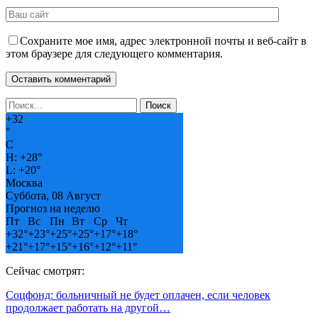
Сохраните мое имя, адрес электронной почты и веб-сайт в
этом браузере для следующего комментария.
+
32
°
C
H:
+
28°
L:
+
20°
Москва
Суббота, 08 Август
Прогноз на неделю
Пт
Вс
Пн
Вт
Ср
Чт
+
32°
+
23°
+
25°
+
25°
+
17°
+
18°
+
21°
+
17°
+
15°
+
16°
+
12°
+
11°
Сейчас смотрят:
Соцфонд: больничный не будет оплачен, если человек
продолжает работать на другой…