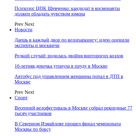
Психолог ЦПК Шевченко: кандидат в космонавты
должен обладать чувством юмора
Prev
Next
Новости
Даешь в каждый двор по велопаркингу: идею оценили
эксперты и москвичи
Редкий случай: родилась двойня винторогих козлов
10-летняя девочка утонула в пруду в Москве
Автобус под управлением женщины попал в ДТП в
Москве
Prev
Next
Спорт
Весенний велофестиваль в Москве собрал рекордные 77
тысяч участников
В Северном Измайлове прошел финал чемпионата
Москвы по боксу