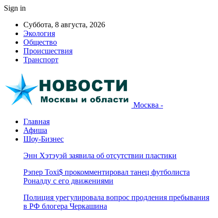
Sign in
Суббота, 8 августа, 2026
Экология
Общество
Происшествия
Транспорт
Москва -
Главная
Афиша
Шоу-Бизнес
Энн Хэтэуэй заявила об отсутствии пластики
Рэпер Toxi$ прокомментировал танец футболиста
Роналду с его движениями
Полиция урегулировала вопрос продления пребывания
в РФ блогера Черкашина