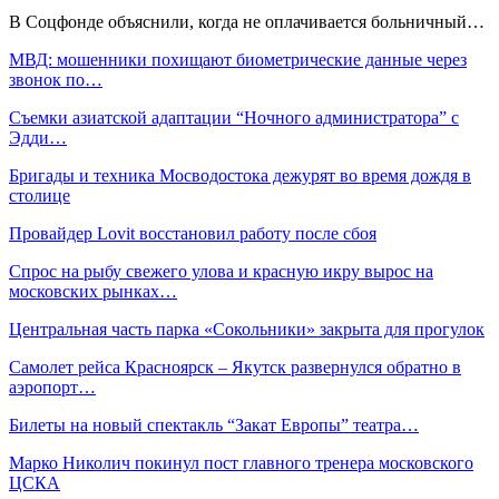
В Соцфонде объяснили, когда не оплачивается больничный…
МВД: мошенники похищают биометрические данные через
звонок по…
Съемки азиатской адаптации “Ночного администратора” с
Эдди…
Бригады и техника Мосводостока дежурят во время дождя в
столице
Провайдер Lovit восстановил работу после сбоя
Спрос на рыбу свежего улова и красную икру вырос на
московских рынках…
Центральная часть парка «Сокольники» закрыта для прогулок
Самолет рейса Красноярск – Якутск развернулся обратно в
аэропорт…
Билеты на новый спектакль “Закат Европы” театра…
Марко Николич покинул пост главного тренера московского
ЦСКА