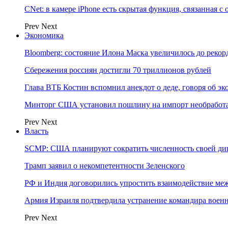
CNet: в камере iPhone есть скрытая функция, связанная с
Prev
Next
Экономика
Bloomberg: состояние Илона Маска увеличилось до рекор
Сбережения россиян достигли 70 триллионов рублей
Глава ВТБ Костин вспомнил анекдот о деде, говоря об э
Минторг США установил пошлину на импорт необработа
Prev
Next
Власть
SCMP: США планируют сократить численность своей ди
Трамп заявил о некомпетентности Зеленского
РФ и Индия договорились упростить взаимодействие м
Армия Израиля подтвердила устранение командира вое
Prev
Next