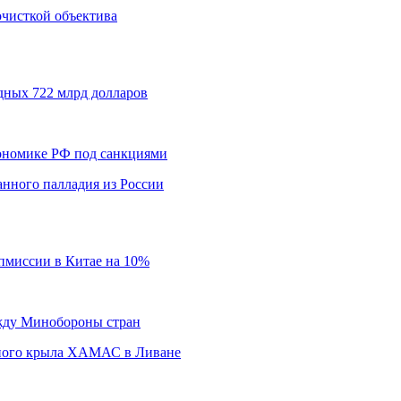
 очисткой объектива
дных 722 млрд долларов
кономике РФ под санкциями
нного палладия из России
пмиссии в Китае на 10%
ежду Минобороны стран
нного крыла ХАМАС в Ливане