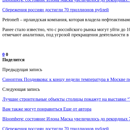
Сбережения россиян достигли 70 триллионов рублей
Petroneft – ирландская компания, которая владела нефтеактивам
Ранее стало известно, что с российского рынка могут уйти до 
отмечают аналитики, под угрозой прекращения деятельности в
0
0
Поделится
Предыдущая запись
Синоптик Позднякова: к концу недели температура в Москве п
Следующая запись
Лучшие строительные объекты столицы покажут на выставке “
Вам также могут понравиться
Еще от автора
Bloomberg: состояние Илона Маска увеличилось до рекордных 
Сбережения россиян достигли 70 триллионов рублей