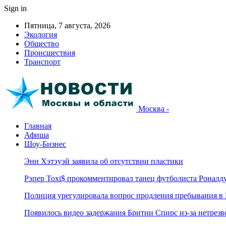
Sign in
Пятница, 7 августа, 2026
Экология
Общество
Происшествия
Транспорт
Москва -
Главная
Афиша
Шоу-Бизнес
Энн Хэтэуэй заявила об отсутствии пластики
Рэпер Toxi$ прокомментировал танец футболиста Роналд
Полиция урегулировала вопрос продления пребывания в
Появилось видео задержания Бритни Спирс из-за нетрез