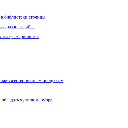
 в библиотеки столицы
з-за разногласий…
о театра марионеток
вляется естественным процессом
 обладать чувством юмора