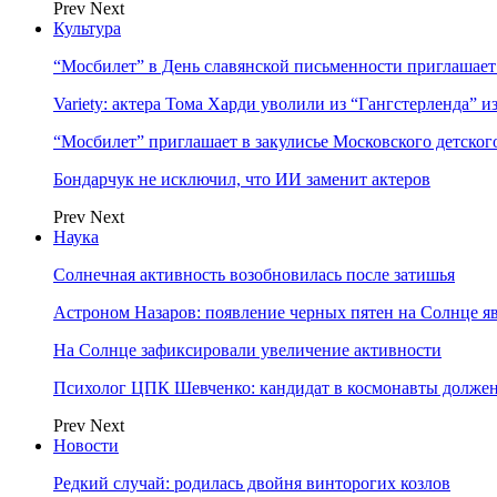
Prev
Next
Культура
“Мосбилет” в День славянской письменности приглашает
Variety: актера Тома Харди уволили из “Гангстерленда” и
“Мосбилет” приглашает в закулисье Московского детског
Бондарчук не исключил, что ИИ заменит актеров
Prev
Next
Наука
Солнечная активность возобновилась после затишья
Астроном Назаров: появление черных пятен на Солнце я
На Солнце зафиксировали увеличение активности
Психолог ЦПК Шевченко: кандидат в космонавты должен
Prev
Next
Новости
Редкий случай: родилась двойня винторогих козлов