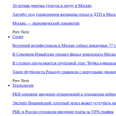
10-летняя девочка утонула в пруду в Москве
Автобус под управлением женщины попал в ДТП в Моск
Москва — экономический локомотив
Prev
Next
Спорт
Весенний велофестиваль в Москве собрал рекордные 77 
В Северном Измайлове прошел финал чемпионата Москв
В столице продолжается групповой этап “Кубка адмирал
Танец футболиста Роналду сравнили с вирусными движе
Prev
Next
Технологии
РКН опроверг введение ограничений в отношении нейро
Эксперт Вишневский: плотный чехол может усугубить на
РБК: в России отложили введение платы за VPN-трафик