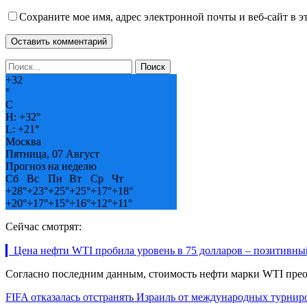
Сохраните мое имя, адрес электронной почты и веб-сайт в э
+
32
°
C
H:
+
32°
L:
+
21°
Москва
Пятница, 07 Август
Прогноз на неделю
Сб
Вс
Пн
Вт
Ср
Чт
+
28°
+
23°
+
25°
+
25°
+
17°
+
18°
+
20°
+
17°
+
15°
+
16°
+
12°
+
11°
Сейчас смотрят:
▎Цена нефти WTI пробила уровень в 75 долларов – позитивный
Согласно последним данным, стоимость нефти марки WTI преод
FIFA отказалась отстранять Израиль от международных турнир