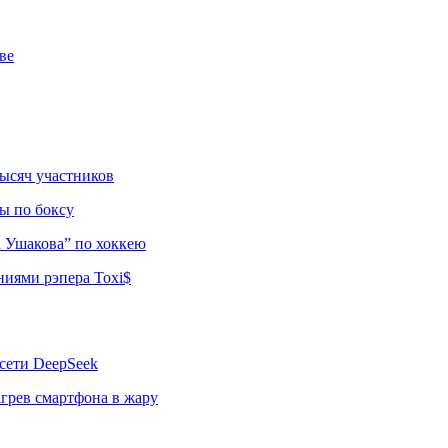
ве
тысяч участников
ы по боксу
а Ушакова” по хоккею
ниями рэпера Toxi$
сети DeepSeek
грев смартфона в жару