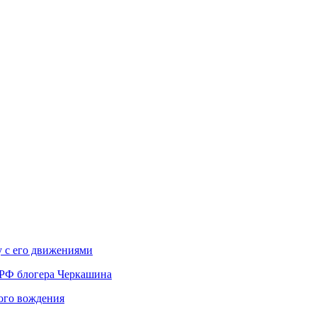
у с его движениями
 РФ блогера Черкашина
вого вождения